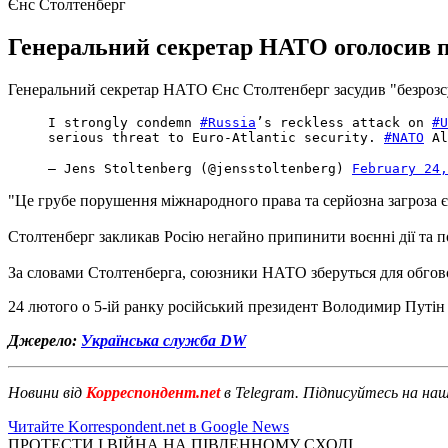
Єнс Столтенберг
Генеральний секретар НАТО оголосив про
Генеральний секретар НАТО Єнс Столтенберг засудив "безрозсуд
I strongly condemn
#Russia
’s reckless attack on
#U
serious threat to Euro-Atlantic security.
#NATO
Al
— Jens Stoltenberg (@jensstoltenberg)
February 24,
"Це грубе порушення міжнародного права та серйозна загроза євр
Столтенберг закликав Росію негайно припинити воєнні дії та по
За словами Столтенберга, союзники НАТО зберуться для обговоре
24 лютого о 5-ій ранку російський президент Володимир Путі
Джерело:
Українська служба DW
Новини від
Корреспондент.net
в Telegram. Підписуйтесь на на
Читайте Korrespondent.net в Google News
ПРОТЕСТИ І ВІЙНА НА ПІВДЕННОМУ СХОДІ