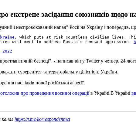
 екстрене засідання союзників щодо насл
ний і неспровокований напад" Росії на Україну і попередив, що 
kraine
, which puts at risk countless civilian lives. Thi
lies will meet to address Russia’s renewed aggression.
h
 2022
оатлантичній безпеці", - написав він у Twitter у четвер, 24 лют
важати суверенітет та територіальну цілісність України.
ння наслідків нової російської агресії.
н
оголосив про проведення воєнної операції
в Україні.В Україні
вв
ш канал
https://t.me/korrespondentnet