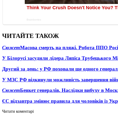
ЧИТАЙТЕ ТАКОЖ
Сюжет
Масова смерть на пляжі. Робота ППО Росі
У Білорусі засудили лідера Ляпіса Трубецького М
Другий за день: у РФ поховали ще одного генерал
У МЗС РФ відкинули можливість завершення вій
Сюжет
Бенкет генералів. Наслідки вибуху в Моск
ЄС відзавтра змінює правила для чоловіків із Ук
Читати коментарі