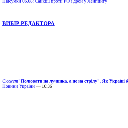
Підсумки 06.08: Санкції проти РФ і дрон у Лейпцигу
ВИБІР РЕДАКТОРА
Сюжет
"Полювати на лучника, а не на стрілу". Як Україні 
Новини України
— 16:36