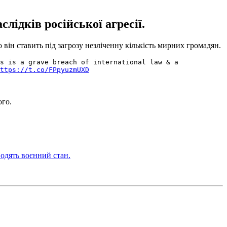
ідків російської агресії.
він ставить під загрозу незліченну кількість мирних громадян.
s is a grave breach of international law & a
ttps://t.co/FPpyuzmUXD
ого.
одять воєнний стан.