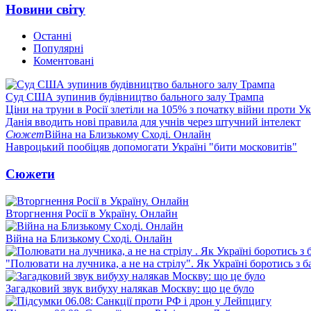
Новини світу
Останні
Популярні
Коментовані
Суд США зупинив будівництво бального залу Трампа
Ціни на труни в Росії злетіли на 105% з початку війни проти У
Данія вводить нові правила для учнів через штучний інтелект
Сюжет
Війна на Близькому Сході. Онлайн
Навроцький пообіцяв допомогати Україні "бити московитів"
Сюжети
Вторгнення Росії в Україну. Онлайн
Війна на Близькому Сході. Онлайн
"Полювати на лучника, а не на стрілу". Як Україні боротись з 
Загадковий звук вибуху налякав Москву: що це було