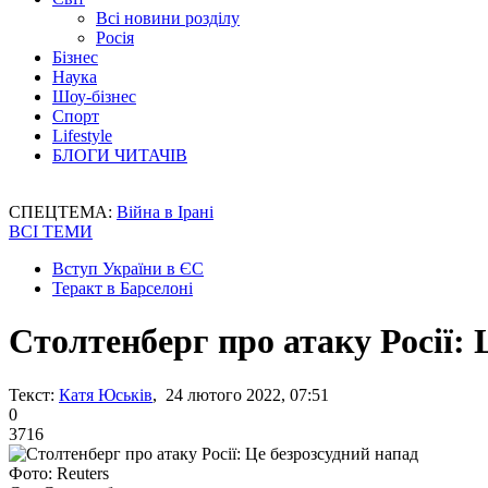
Всі новини розділу
Росія
Бізнес
Наука
Шоу-бізнес
Спорт
Lifestyle
БЛОГИ ЧИТАЧІВ
СПЕЦТЕМА:
Війна в Ірані
ВСІ ТЕМИ
Вступ України в ЄС
Теракт в Барселоні
Столтенберг про атаку Росії: 
Текст:
Катя Юськів
, 24 лютого 2022, 07:51
0
3716
Фото: Reuters