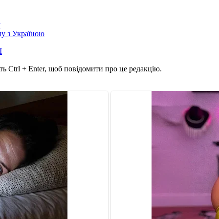
у
йну з Україною
І
ь Ctrl + Enter, щоб повідомити про це редакцію.