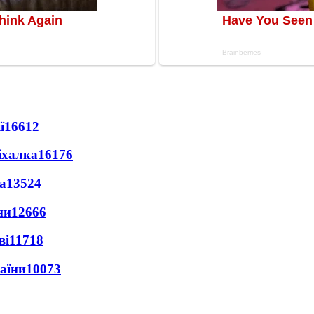
ї
16612
іхалка
16176
а
13524
ни
12666
ві
11718
раїни
10073