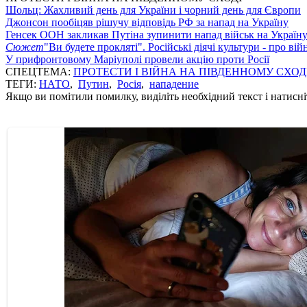
Шольц: Жахливий день для України і чорний день для Європи
Джонсон пообіцяв рішучу відповідь РФ за напад на Україну
Генсек ООН закликав Путіна зупинити напад військ на Україн
Сюжет
"Ви будете прокляті". Російські діячі культури - про ві
У прифронтовому Маріуполі провели акцію проти Росії
СПЕЦТЕМА:
ПРОТЕСТИ І ВІЙНА НА ПІВДЕННОМУ СХОД
ТЕГИ:
НАТО
,
Путин
,
Росія
,
нападение
Якщо ви помітили помилку, виділіть необхідний текст і натисніт