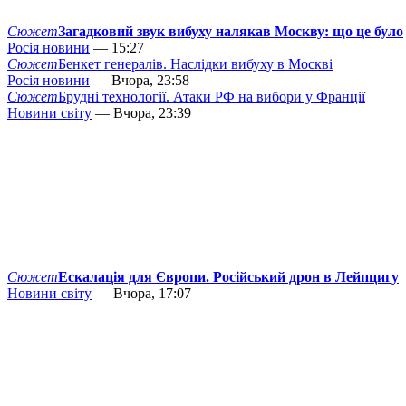
Сюжет
Загадковий звук вибуху налякав Москву: що це було
Росія новини
— 15:27
Сюжет
Бенкет генералів. Наслідки вибуху в Москві
Росія новини
— Вчора, 23:58
Сюжет
Брудні технології. Атаки РФ на вибори у Франції
Новини світу
— Вчора, 23:39
Сюжет
Ескалація для Європи. Російський дрон в Лейпцигу
Новини світу
— Вчора, 17:07