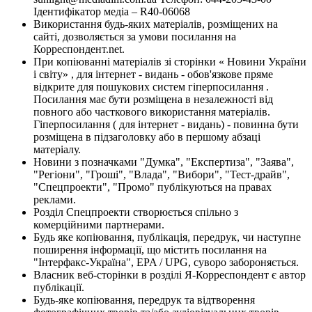
Ідентифікатор медіа – R40-06068
Використання будь-яких матеріалів, розміщених на
сайті, дозволяється за умови посилання на
Корреспондент.net.
При копіюванні матеріалів зі сторінки « Новини України
і світу» , для інтернет - видань - обов'язкове пряме
відкрите для пошукових систем гіперпосилання .
Посилання має бути розміщена в незалежності від
повного або часткового використання матеріалів.
Гіперпосилання ( для інтернет - видань) - повинна бути
розміщена в підзаголовку або в першому абзаці
матеріалу.
Новини з позначками "Думка", "Експертиза", "Заява",
"Регіони", "Гроші", "Влада", "Вибори", "Тест-драйв",
"Спецпроекти", "Промо" публікуються на правах
реклами.
Розділ Спецпроекти створюється спільно з
комерційними партнерами.
Будь яке копіювання, публікація, передрук, чи наступне
поширення інформації, що містить посилання на
"Інтерфакс-Україна", EPA / UPG, суворо забороняється.
Власник веб-сторінки в розділі Я-Корреспондент є автор
публікації.
Будь-яке копіювання, передрук та відтворення