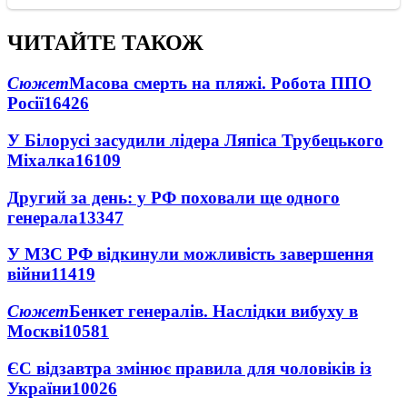
ЧИТАЙТЕ ТАКОЖ
Сюжет
Масова смерть на пляжі. Робота ППО
Росії
16426
У Білорусі засудили лідера Ляпіса Трубецького
Міхалка
16109
Другий за день: у РФ поховали ще одного
генерала
13347
У МЗС РФ відкинули можливість завершення
війни
11419
Сюжет
Бенкет генералів. Наслідки вибуху в
Москві
10581
ЄС відзавтра змінює правила для чоловіків із
України
10026