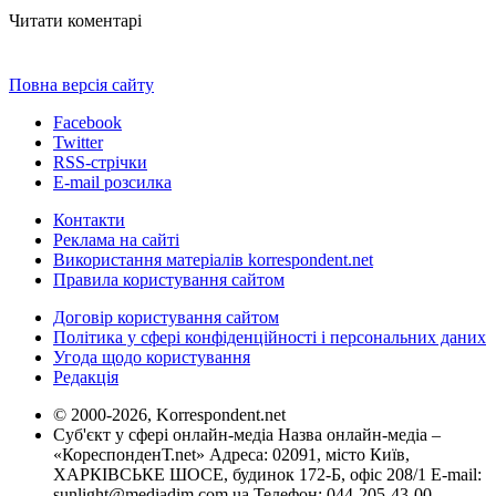
Читати коментарі
Повна версія сайту
Facebook
Twitter
RSS-стрічки
E-mail розсилка
Контакти
Реклама на сайті
Використання матеріалів korrespondent.net
Правила користування сайтом
Договір користування сайтом
Політика у сфері конфіденційності і персональних даних
Угода щодо користування
Редакція
© 2000-2026, Korrespondent.net
Суб'єкт у сфері онлайн-медіа Назва онлайн-медіа –
«КореспонденТ.net» Адреса: 02091, місто Київ,
ХАРКІВСЬКЕ ШОСЕ, будинок 172-Б, офіс 208/1 E-mail:
sunlight@mediadim.com.ua
Телефон: 044-205-43-00