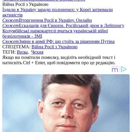
Війна Росії з Україною
Їздили в Україну заради полонених: у Кореї затримали
активістів
Сюжет
Вторгнення Росії в Україну. Онлайн
Сюжет
Ескалація для Європи. Російський дрон в Лейпцигу
Колумбійські наркокартелі вчаться українській війні
безпілотників - ЗМІ
Сюжет
Зміни в армії РФ: що стоїть за рішенням Путіна
СПЕЦТЕМА:
Війна Росії з Україною
ТЕГИ:
Визы
,
Чехия
Якщо ви помітили помилку, виділіть необхідний текст і
натисніть Ctrl + Enter, щоб повідомити про це редакцію.