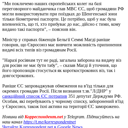
"Ми покличемо наших європейських колег на базі
переговорного майданчика глав МВС ЄС, щоб громадяни РФ
могли використовувати при поїздках до Шенгенської зони
тільки біометричні паспорти. Це потрібно, щоб у нас була
впевненість, що ті, хто прибуває до нас, дійсно є тими, кому
видано такі паспорти", – пояснив він.
Міністр у справах біженців Бельгії Семмі Магді раніше
говорив, що Євросоюз має вивчити можливість припинення
видачі всіх типів віз громадянам Росії.
"Наразі росіянам тут не раді, загальна заборона на видачу віз
для росіян не має бути табу", – сказав Магді й уточнив, що
його пропозиція стосується як короткострокових віз, так і
довгострокових.
Раніше ЄС запроваджував обмеження на в'їзд тільки для
окремих громадян Росії. Після визнання т.зв."Л/ДНР" у
санкційний список ЄС потрапив
351 депутат Держдуми РФ.
Особам, які перебувають у чорному списку, заборонений в'їзд
у Євросоюз, також їхні активи на території ЄС заморожено.
Новини від
Корреспондент.net
у Telegram. Підписуйтесь на
наш канал
https://t.me/korrespondentnet
Читайте Korrespondent.net в Google News