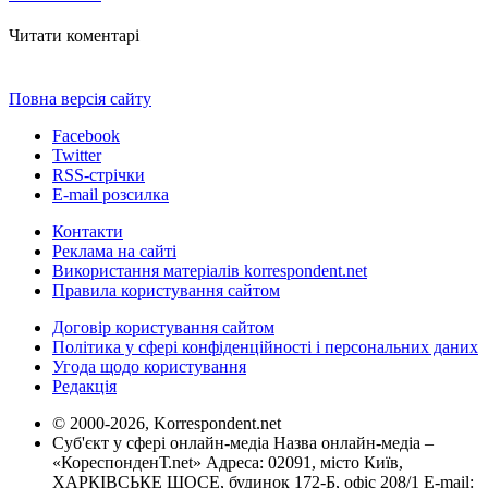
Читати коментарі
Повна версія сайту
Facebook
Twitter
RSS-стрічки
E-mail розсилка
Контакти
Реклама на сайті
Використання матеріалів korrespondent.net
Правила користування сайтом
Договір користування сайтом
Політика у сфері конфіденційності і персональних даних
Угода щодо користування
Редакція
© 2000-2026, Korrespondent.net
Суб'єкт у сфері онлайн-медіа Назва онлайн-медіа –
«КореспонденТ.net» Адреса: 02091, місто Київ,
ХАРКІВСЬКЕ ШОСЕ, будинок 172-Б, офіс 208/1 E-mail: