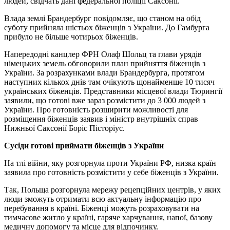
людей, свідчать дані федеральної поліції Саксонії.
Влада землі Брандербург повідомляє, що станом на обід
суботу прийняла шістьох біженців з України. До Гамбурга
прибуло не більше чотирьох біженців.
Напередодні канцлер ФРН Олаф Шольц та глави урядів
німецьких земель обговорили план прийняття біженців з
України. За розрахунками влади Брандербурга, протягом
наступних кількох днів там очікують щонайменше 10 тисяч
українських біженців. Представники місцевої влади Тюрингії
заявили, що готові вже зараз розмістити до 3 000 людей з
України. Про готовність розширити можливості для
розміщення біженців заявив і міністр внутрішніх справ
Нижньої Саксонії Боріс Пісторіус.
Сусіди готові приймати біженців з України
На тлі війни, яку розгорнула проти України РФ, низка країн
заявила про готовність розмістити у себе біженців з України.
Так, Польща розгорнула мережу рецепційних центрів, у яких
люди зможуть отримати всю актуальну інформацію про
перебування в країні. Біженці можуть розраховувати на
тимчасове житло у країні, гаряче харчування, напої, базову
медичну допомогу та місце для відпочинку.