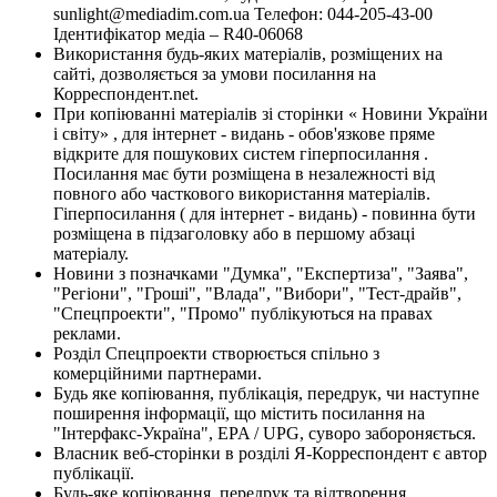
sunlight@mediadim.com.ua
Телефон: 044-205-43-00
Ідентифікатор медіа – R40-06068
Використання будь-яких матеріалів, розміщених на
сайті, дозволяється за умови посилання на
Корреспондент.net.
При копіюванні матеріалів зі сторінки « Новини України
і світу» , для інтернет - видань - обов'язкове пряме
відкрите для пошукових систем гіперпосилання .
Посилання має бути розміщена в незалежності від
повного або часткового використання матеріалів.
Гіперпосилання ( для інтернет - видань) - повинна бути
розміщена в підзаголовку або в першому абзаці
матеріалу.
Новини з позначками "Думка", "Експертиза", "Заява",
"Регіони", "Гроші", "Влада", "Вибори", "Тест-драйв",
"Спецпроекти", "Промо" публікуються на правах
реклами.
Розділ Спецпроекти створюється спільно з
комерційними партнерами.
Будь яке копіювання, публікація, передрук, чи наступне
поширення інформації, що містить посилання на
"Інтерфакс-Україна", EPA / UPG, суворо забороняється.
Власник веб-сторінки в розділі Я-Корреспондент є автор
публікації.
Будь-яке копіювання, передрук та відтворення