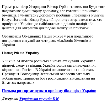
Прем'єр-міністр Угорщини Віктор Орбан заявив, що Будапешт
надаватиме гуманітарну допомогу, але готовий і приймати
біженців. Гуманітарну допомогу пообіцяв і президент Румунії
Клаус Йоганніс. Влада Румунії пропонує звертатися тим, хто
прибуває з України до найближчих відділків поліції або
центрів для імігрантів для подачі запиту на притулок.
Організація Об'єднаних Націй очікує у разі подальшого
погіршення ситуації до чотирьох мільйонів біженців з
України.
Напад РФ на Україну
У ніч на 24 лютого російські війська атакували Україну з
півночі, сходу та півдня. Україна розірвала дипломатичні
відносини з Росією. В Україні оголошено воєнний стан.
Президент Володимир Зеленський оголосив загальну
мобілізацію. Тривають бої з російськими військовими на
багатьох напрямках.
Польща розгортає пункти прийому біженців з України
Джерело:
Українська служба DW