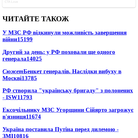
ЧИТАЙТЕ ТАКОЖ
У МЗС РФ відкинули можливість завершення
війни
15199
Другий за день: у РФ поховали ще одного
генерала
14025
Сюжет
Бенкет генералів. Наслідки вибуху в
Москві
13785
РФ створила "українську бригаду" з полонених
- ISW
11793
Ексочільнику МЗС Угорщини Сійярто загрожує
в'язниця
11674
Україна поставила Путіна перед дилемою -
ЗМІ
10816