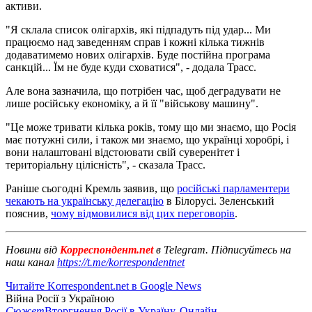
активи.
"Я склала список олігархів, які підпадуть під удар... Ми
працюємо над заведенням справ і кожні кілька тижнів
додаватимемо нових олігархів. Буде постійна програма
санкцій... Їм не буде куди сховатися", - додала Трасс.
Але вона зазначила, що потрібен час, щоб деградувати не
лише російську економіку, а й її "військову машину".
"Це може тривати кілька років, тому що ми знаємо, що Росія
має потужні сили, і також ми знаємо, що українці хоробрі, і
вони налаштовані відстоювати свій суверенітет і
територіальну цілісність", - сказала Трасс.
Раніше сьогодні Кремль заявив, що
російські парламентери
чекають на українську делегацію
в Білорусі. Зеленський
пояснив,
чому відмовилися від цих переговорів
.
Новини від
Корреспондент.net
в Telegram. Підписуйтесь на
наш канал
https://t.me/korrespondentnet
Читайте Korrespondent.net в Google News
Війна Росії з Україною
Сюжет
Вторгнення Росії в Україну. Онлайн