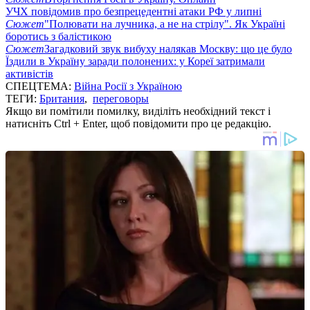
УЧХ повідомив про безпрецедентні атаки РФ у липні
Сюжет
"Полювати на лучника, а не на стрілу". Як Україні
боротись з балістикою
Сюжет
Загадковий звук вибуху налякав Москву: що це було
Їздили в Україну заради полонених: у Кореї затримали
активістів
СПЕЦТЕМА:
Війна Росії з Україною
ТЕГИ:
Британия
,
переговоры
Якщо ви помітили помилку, виділіть необхідний текст і
натисніть Ctrl + Enter, щоб повідомити про це редакцію.