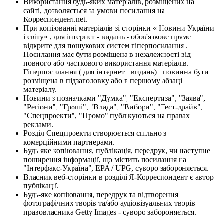
Використання будь-яких матеріалів, розміщених на
сайті, дозволяється за умови посилання на
Корреспондент.net.
При копіюванні матеріалів зі сторінки « Новини України
і світу» , для інтернет - видань - обов'язкове пряме
відкрите для пошукових систем гіперпосилання .
Посилання має бути розміщена в незалежності від
повного або часткового використання матеріалів.
Гіперпосилання ( для інтернет - видань) - повинна бути
розміщена в підзаголовку або в першому абзаці
матеріалу.
Новини з позначками "Думка", "Експертиза", "Заява",
"Регіони", "Гроші", "Влада", "Вибори", "Тест-драйв",
"Спецпроекти", "Промо" публікуються на правах
реклами.
Розділ Спецпроекти створюється спільно з
комерційними партнерами.
Будь яке копіювання, публікація, передрук, чи наступне
поширення інформації, що містить посилання на
"Інтерфакс-Україна", EPA / UPG, суворо забороняється.
Власник веб-сторінки в розділі Я-Корреспондент є автор
публікації.
Будь-яке копіювання, передрук та відтворення
фотографічних творів та/або аудіовізуальних творів
правовласника Getty Images - суворо забороняється.