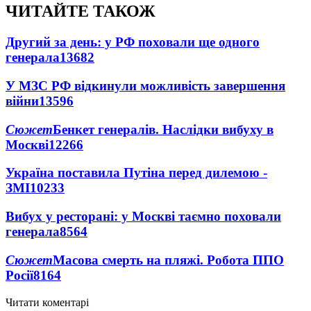
ЧИТАЙТЕ ТАКОЖ
Другий за день: у РФ поховали ще одного
генерала
13682
У МЗС РФ відкинули можливість завершення
війни
13596
Сюжет
Бенкет генералів. Наслідки вибуху в
Москві
12266
Україна поставила Путіна перед дилемою -
ЗМІ
10233
Вибух у ресторані: у Москві таємно поховали
генерала
8564
Сюжет
Масова смерть на пляжі. Робота ППО
Росії
8164
Читати коментарі