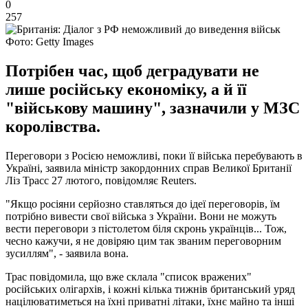
0
257
Фото: Getty Images
Потрібен час, щоб деградувати не
лише російську економіку, а й її
"військову машину", зазначили у МЗС
королівства.
Переговори з Росією неможливі, поки її війська перебувають в
Україні, заявила міністр закордонних справ Великої Британії
Ліз Трасс 27 лютого, повідомляє Reuters.
"Якщо росіяни серйозно ставляться до ідеї переговорів, їм
потрібно вивести свої війська з України. Вони не можуть
вести переговори з пістолетом біля скронь українців... Тож,
чесно кажучи, я не довіряю цим так званим переговорним
зусиллям", - заявила вона.
Трас повідомила, що вже склала "список вражених"
російських олігархів, і кожні кілька тижнів британський уряд
націлюватиметься на їхні приватні літаки, їхнє майно та інші