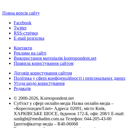
Повна версія сайту
Facebook
Twitter
RSS-стрічки
E-mail розсилка
Контакти
Реклама на сайті
Використання матеріалів korrespondent.net
Правила користування сайтом
Договір користування сайтом
Політика у сфері конфіденційності і персональних даних
Угода щодо користування
Редакція
© 2000-2026, Korrespondent.net
Суб'єкт у сфері онлайн-медіа Назва онлайн-медіа –
«КореспонденТ.net» Адреса: 02091, місто Київ,
ХАРКІВСЬКЕ ШОСЕ, будинок 172-Б, офіс 208/1 E-mail:
sunlight@mediadim.com.ua
Телефон: 044-205-43-00
Ідентифікатор медіа – R40-06068