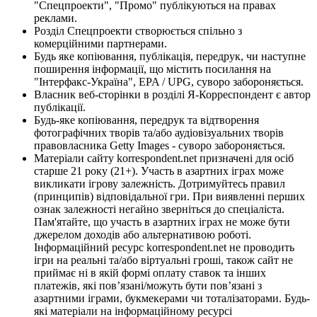
"Спецпроекти", "Промо" публікуються на правах
реклами.
Розділ Спецпроекти створюється спільно з
комерційними партнерами.
Будь яке копіювання, публікація, передрук, чи наступне
поширення інформації, що містить посилання на
"Інтерфакс-Україна", EPA / UPG, суворо забороняється.
Власник веб-сторінки в розділі Я-Корреспондент є автор
публікації.
Будь-яке копіювання, передрук та відтворення
фотографічних творів та/або аудіовізуальних творів
правовласника Getty Images - суворо забороняється.
Матеріали сайту korrespondent.net призначені для осіб
старше 21 року (21+). Участь в азартних іграх може
викликати ігрову залежність. Дотримуйтесь правил
(принципів) відповідальної гри. При виявленні перших
ознак залежності негайно зверніться до спеціаліста.
Пам'ятайте, що участь в азартних іграх не може бути
джерелом доходів або альтернативою роботі.
Інформаційний ресурс korrespondent.net не проводить
ігри на реальні та/або віртуальні гроші, також сайт не
приймає ні в якій формі оплату ставок та інших
платежів, які пов’язані/можуть бути пов’язані з
азартними іграми, букмекерами чи тоталізаторами. Будь-
які матеріали на інформаційному ресурсі