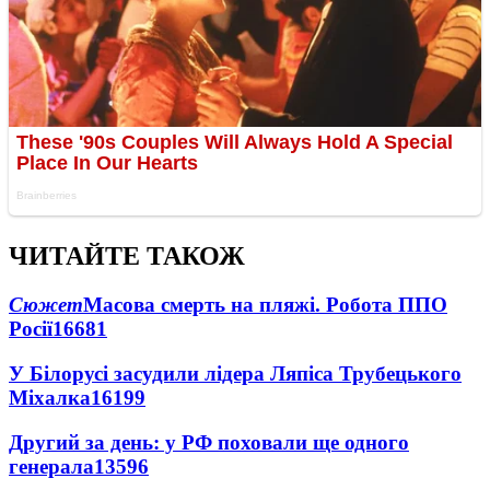
ЧИТАЙТЕ ТАКОЖ
Сюжет
Масова смерть на пляжі. Робота ППО
Росії
16681
У Білорусі засудили лідера Ляпіса Трубецького
Міхалка
16199
Другий за день: у РФ поховали ще одного
генерала
13596