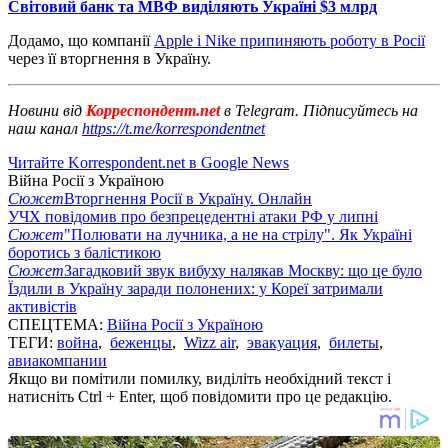
Світовий банк та МВФ виділяють Україні $3 млрд
Додамо, що компанії
Apple і Nike припиняють роботу в Росії
через її вторгнення в Україну.
Новини від
Корреспондент.net
в Telegram. Підписуйтесь на
наш канал
https://t.me/korrespondentnet
Читайте Korrespondent.net в Google News
Війна Росії з Україною
Сюжет
Вторгнення Росії в Україну. Онлайн
УЧХ повідомив про безпрецедентні атаки РФ у липні
Сюжет
"Полювати на лучника, а не на стрілу". Як Україні
боротись з балістикою
Сюжет
Загадковий звук вибуху налякав Москву: що це було
Їздили в Україну заради полонених: у Кореї затримали
активістів
СПЕЦТЕМА:
Війна Росії з Україною
ТЕГИ:
война
,
беженцы
,
Wizz air
,
эвакуация
,
билеты
,
авиакомпании
Якщо ви помітили помилку, виділіть необхідний текст і
натисніть Ctrl + Enter, щоб повідомити про це редакцію.