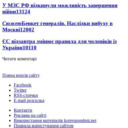
У МЗС РФ відкинули можливість завершення
війни
13124
Сюжет
Бенкет генералів. Наслідки вибуху в
Москві
12002
ЄС відзавтра змінює правила для чоловіків із
України
10110
Читати коментарі
Повна версія сайту
Facebook
Twitter
RSS-стрічки
E-mail розсилка
Контакти
Реклама на сайті
Використання матеріалів korrespondent.net
Правила користування сайтом