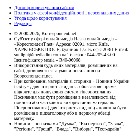
Договір користування сайтом
Політика у сфері конфіденційності і персональних даних
Угода щодо користування
Редакція
© 2000-2026, Korrespondent.net
Суб'єкт у сфері онлайн-медіа Назва онлайн-медіа –
«КореспонденТ.net» Адреса: 02091, місто Київ,
ХАРКІВСЬКЕ ШОСЕ, будинок 172-Б, офіс 208/1 E-mail:
sunlight@mediadim.com.ua
Телефон: 044-205-43-00
Ідентифікатор медіа – R40-06068
Використання будь-яких матеріалів, розміщених на
сайті, дозволяється за умови посилання на
Корреспондент.net.
При копіюванні матеріалів зі сторінки « Новини України
і світу» , для інтернет - видань - обов'язкове пряме
відкрите для пошукових систем гіперпосилання .
Посилання має бути розміщена в незалежності від
повного або часткового використання матеріалів.
Гіперпосилання ( для інтернет - видань) - повинна бути
розміщена в підзаголовку або в першому абзаці
матеріалу.
Новини з позначками "Думка", "Експертиза", "Заява",
"Регіони", "Гроші", "Влада", "Вибори", "Тест-драйв",