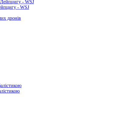
ейпцигу - WSJ
мих дронів
балістикою