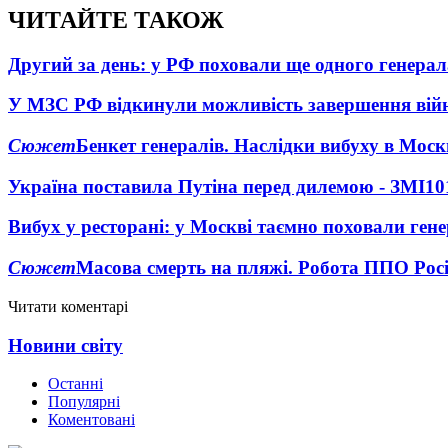
ЧИТАЙТЕ ТАКОЖ
Другий за день: у РФ поховали ще одного генерал
У МЗС РФ відкинули можливість завершення вій
Сюжет
Бенкет генералів. Наслідки вибуху в Моск
Україна поставила Путіна перед дилемою - ЗМІ
10
Вибух у ресторані: у Москві таємно поховали ген
Сюжет
Масова смерть на пляжі. Робота ППО Росі
Читати коментарі
Новини світу
Останні
Популярні
Коментовані