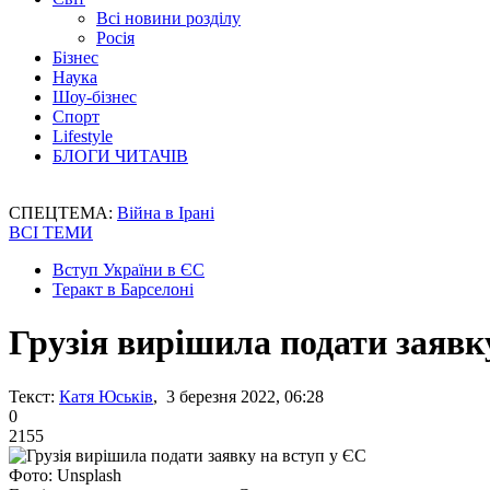
Всі новини розділу
Росія
Бізнес
Наука
Шоу-бізнес
Спорт
Lifestyle
БЛОГИ ЧИТАЧІВ
СПЕЦТЕМА:
Війна в Ірані
ВСІ ТЕМИ
Вступ України в ЄС
Теракт в Барселоні
Грузія вирішила подати заявк
Текст:
Катя Юськів
, 3 березня 2022, 06:28
0
2155
Фото: Unsplash