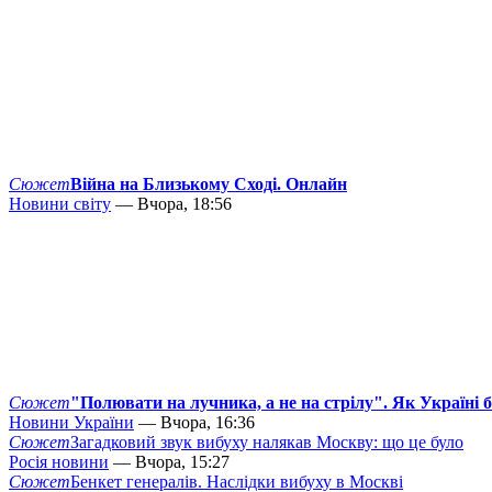
Сюжет
Війна на Близькому Сході. Онлайн
Новини світу
— Вчора, 18:56
Сюжет
"Полювати на лучника, а не на стрілу". Як Україні 
Новини України
— Вчора, 16:36
Сюжет
Загадковий звук вибуху налякав Москву: що це було
Росія новини
— Вчора, 15:27
Сюжет
Бенкет генералів. Наслідки вибуху в Москві