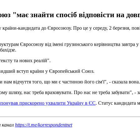
з "має знайти спосіб відповісти на довг
у країни-кандидата до Євросоюзу. Про це у середу, 2 березня, по
структурам Євросоюзу від імені грузинського керівництва завтра
бахідзе.
ексту та нових реалій".
швидший вступ країни у Європейський Союз.
 нам відчуття того, що ми є частиною його сім'ї", - сказала вона.
ому шляху, нас треба враховувати. Про нас не треба забувати", - 
понував прискорено ухвалити Україну в ЄС
. Статус кандидата м
ш канал
https://t.me/korrespondentnet