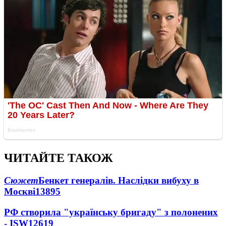
ЧИТАЙТЕ ТАКОЖ
Сюжет
Бенкет генералів. Наслідки вибуху в
Москві
13895
РФ створила "українську бригаду" з полонених
- ISW
12619