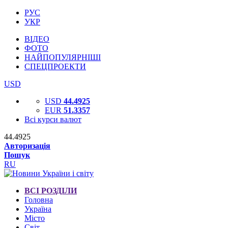
РУС
УКР
ВІДЕО
ФОТО
НАЙПОПУЛЯРНІШІ
СПЕЦПРОЕКТИ
USD
USD
44.4925
EUR
51.3357
Всі курси валют
44.4925
Авторизація
Пошук
RU
ВСІ РОЗДІЛИ
Головна
Україна
Місто
Світ