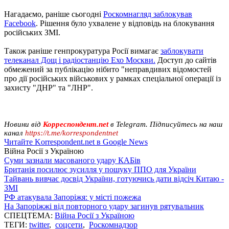
Нагадаємо, раніше сьогодні
Роскомнагляд заблокував
Facebook
. Рішення було ухвалене у відповідь на блокування
російських ЗМІ.
Також раніше генпрокуратура Росії вимагає
заблокувати
телеканал Дощ і радіостанцію Ехо Москви.
Доступ до сайтів
обмежений за публікацію нібито "неправдивих відомостей
про дії російських військових у рамках спеціальної операції із
захисту "ДНР" та "ЛНР".
Новини від
Корреспондент.net
в Telegram. Підписуйтесь на наш
канал
https://t.me/korrespondentnet
Читайте Korrespondent.net в Google News
Війна Росії з Україною
Суми зазнали масованого удару КАБів
Британія посилює зусилля у пошуку ППО для України
Тайвань вивчає досвід України, готуючись дати відсіч Китаю -
ЗМІ
РФ атакувала Запоріжя: у місті пожежа
На Запоріжжі від повторного удару загинув рятувальник
СПЕЦТЕМА:
Війна Росії з Україною
ТЕГИ:
twitter
,
соцсети
,
Роскомнадзор