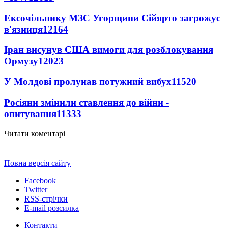
Ексочільнику МЗС Угорщини Сійярто загрожує
в'язниця
12164
Іран висунув США вимоги для розблокування
Ормузу
12023
У Молдові пролунав потужний вибух
11520
Росіяни змінили ставлення до війни -
опитування
11333
Читати коментарі
Повна версія сайту
Facebook
Twitter
RSS-стрічки
E-mail розсилка
Контакти