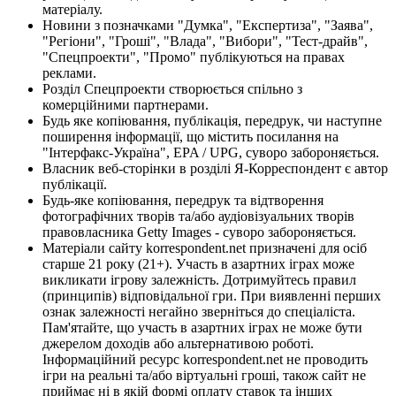
матеріалу.
Новини з позначками "Думка", "Експертиза", "Заява",
"Регіони", "Гроші", "Влада", "Вибори", "Тест-драйв",
"Спецпроекти", "Промо" публікуються на правах
реклами.
Розділ Спецпроекти створюється спільно з
комерційними партнерами.
Будь яке копіювання, публікація, передрук, чи наступне
поширення інформації, що містить посилання на
"Інтерфакс-Україна", EPA / UPG, суворо забороняється.
Власник веб-сторінки в розділі Я-Корреспондент є автор
публікації.
Будь-яке копіювання, передрук та відтворення
фотографічних творів та/або аудіовізуальних творів
правовласника Getty Images - суворо забороняється.
Матеріали сайту korrespondent.net призначені для осіб
старше 21 року (21+). Участь в азартних іграх може
викликати ігрову залежність. Дотримуйтесь правил
(принципів) відповідальної гри. При виявленні перших
ознак залежності негайно зверніться до спеціаліста.
Пам'ятайте, що участь в азартних іграх не може бути
джерелом доходів або альтернативою роботі.
Інформаційний ресурс korrespondent.net не проводить
ігри на реальні та/або віртуальні гроші, також сайт не
приймає ні в якій формі оплату ставок та інших