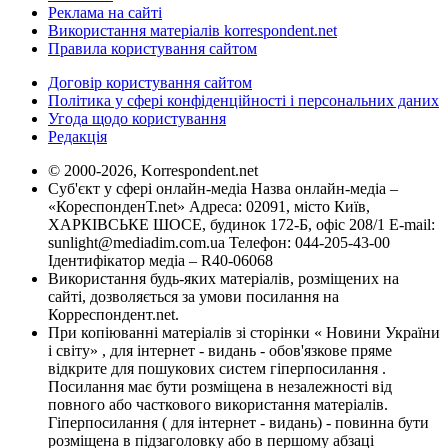
Реклама на сайті
Використання матеріалів korrespondent.net
Правила користування сайтом
Договір користування сайтом
Політика у сфері конфіденційності і персональних даних
Угода щодо користування
Редакція
© 2000-2026, Korrespondent.net
Суб'єкт у сфері онлайн-медіа Назва онлайн-медіа –
«КореспонденТ.net» Адреса: 02091, місто Київ,
ХАРКІВСЬКЕ ШОСЕ, будинок 172-Б, офіс 208/1 E-mail:
sunlight@mediadim.com.ua
Телефон: 044-205-43-00
Ідентифікатор медіа – R40-06068
Використання будь-яких матеріалів, розміщених на
сайті, дозволяється за умови посилання на
Корреспондент.net.
При копіюванні матеріалів зі сторінки « Новини України
і світу» , для інтернет - видань - обов'язкове пряме
відкрите для пошукових систем гіперпосилання .
Посилання має бути розміщена в незалежності від
повного або часткового використання матеріалів.
Гіперпосилання ( для інтернет - видань) - повинна бути
розміщена в підзаголовку або в першому абзаці