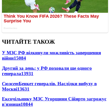
ЧИТАЙТЕ ТАКОЖ
У МЗС РФ відкинули можливість завершення
війни
15084
Другий за день: у РФ поховали ще одного
генерала
13931
Сюжет
Бенкет генералів. Наслідки вибуху в
Москві
13631
Ексочільнику МЗС Угорщини Сійярто загрожує
в'язниця
10844