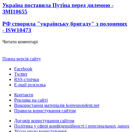
Україна поставила Путіна перед дилемою -
ЗМІ
10655
РФ створила "українську бригаду" з полонених
- ISW
10473
Читати коментарі
Повна версія сайту
Facebook
Twitter
RSS-стрічки
E-mail розсилка
Контакти
Реклама на сайті
Використання матеріалів korrespondent.net
Правила користування сайтом
Договір користування сайтом
Політика у сфері конфіденційності і персональних даних
Угода щодо користування