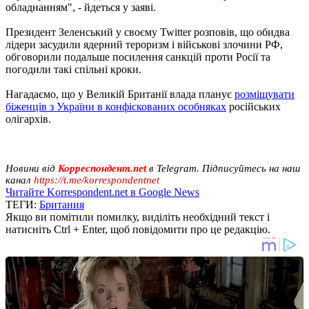
обладнанням", - йдеться у заяві.
Президент Зеленський у своєму Twitter розповів, що обидва
лідери засудили ядерний тероризм і військові злочини РФ,
обговорили подальше посилення санкцій проти Росії та
погодили такі спільні кроки.
Нагадаємо, що у Великій Британії влада планує
розміщувати
біженців з України в конфіскованих особняках
російських
олігархів.
Новини від
Корреспондент.net
в Telegram. Підписуйтесь на наш
канал
https://t.me/korrespondentnet
Читайте Korrespondent.net в Google News
ТЕГИ:
Британия
Якщо ви помітили помилку, виділіть необхідний текст і
натисніть Ctrl + Enter, щоб повідомити про це редакцію.