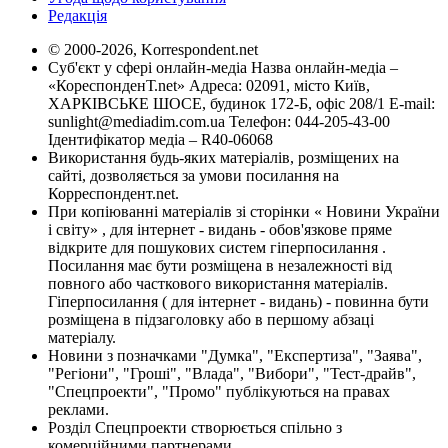
Редакція
© 2000-2026, Korrespondent.net
Суб'єкт у сфері онлайн-медіа Назва онлайн-медіа –
«КореспонденТ.net» Адреса: 02091, місто Київ,
ХАРКІВСЬКЕ ШОСЕ, будинок 172-Б, офіс 208/1 E-mail:
sunlight@mediadim.com.ua
Телефон: 044-205-43-00
Ідентифікатор медіа – R40-06068
Використання будь-яких матеріалів, розміщених на
сайті, дозволяється за умови посилання на
Корреспондент.net.
При копіюванні матеріалів зі сторінки « Новини України
і світу» , для інтернет - видань - обов'язкове пряме
відкрите для пошукових систем гіперпосилання .
Посилання має бути розміщена в незалежності від
повного або часткового використання матеріалів.
Гіперпосилання ( для інтернет - видань) - повинна бути
розміщена в підзаголовку або в першому абзаці
матеріалу.
Новини з позначками "Думка", "Експертиза", "Заява",
"Регіони", "Гроші", "Влада", "Вибори", "Тест-драйв",
"Спецпроекти", "Промо" публікуються на правах
реклами.
Розділ Спецпроекти створюється спільно з
комерційними партнерами.