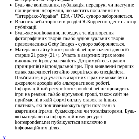
Будь яке копіювання, публікація, передрук, чи наступне
поширення інформації, що містить посилання на
"Інтерфакс-Україна", EPA / UPG, суворо забороняється.
Власник веб-сторінки в розділі Я-Корреспондент є автор
публікації.
Будь-яке копіювання, передрук та відтворення
фотографічних творів та/або аудіовізуальних творів
правовласника Getty Images - суворо забороняється.
Матеріали сайту korrespondent.net призначені для осіб
старше 21 року (21+). Участь в азартних іграх може
викликати ігрову залежність. Дотримуйтесь правил
(принципів) відповідальної гри. При виявленні перших
ознак залежності негайно зверніться до спеціаліста.
Пам'ятайте, що участь в азартних іграх не може бути
джерелом доходів або альтернативою роботі.
Інформаційний ресурс korrespondent.net не проводить
ігри на реальні та/або віртуальні гроші, також сайт не
приймає ні в якій формі оплату ставок та інших
платежів, які пов’язані/можуть бути пов’язані з
азартними іграми, букмекерами чи тоталізаторами. Будь-
які матеріали на інформаційному ресурсі
korrespondent.net публікуються виключно в
інформаційних цілях.
X