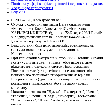
Політика у сфері конфіденційності і персональних даних
Угода щодо користування
Редакція
© 2000-2026, Korrespondent.net
Суб'єкт у сфері онлайн-медіа Назва онлайн-медіа –
«КореспонденТ.net» Адреса: 02091, місто Київ,
ХАРКІВСЬКЕ ШОСЕ, будинок 172-Б, офіс 208/1 E-mail:
sunlight@mediadim.com.ua
Телефон: 044-205-43-00
Ідентифікатор медіа – R40-06068
Використання будь-яких матеріалів, розміщених на
сайті, дозволяється за умови посилання на
Корреспондент.net.
При копіюванні матеріалів зі сторінки « Новини України
і світу» , для інтернет - видань - обов'язкове пряме
відкрите для пошукових систем гіперпосилання .
Посилання має бути розміщена в незалежності від
повного або часткового використання матеріалів.
Гіперпосилання ( для інтернет - видань) - повинна бути
розміщена в підзаголовку або в першому абзаці
матеріалу.
Новини з позначками "Думка", "Експертиза", "Заява",
"Регіони", "Гроші", "Влада", "Вибори", "Тест-драйв",
"Спецпроекти", "Промо" публікуються на правах
реклами.