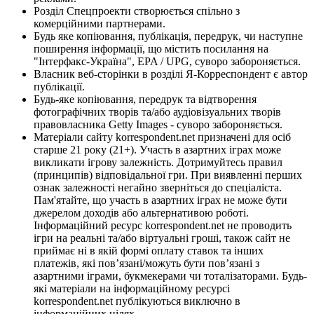
Розділ Спецпроекти створюється спільно з
комерційними партнерами.
Будь яке копіювання, публікація, передрук, чи наступне
поширення інформації, що містить посилання на
"Інтерфакс-Україна", EPA / UPG, суворо забороняється.
Власник веб-сторінки в розділі Я-Корреспондент є автор
публікації.
Будь-яке копіювання, передрук та відтворення
фотографічних творів та/або аудіовізуальних творів
правовласника Getty Images - суворо забороняється.
Матеріали сайту korrespondent.net призначені для осіб
старше 21 року (21+). Участь в азартних іграх може
викликати ігрову залежність. Дотримуйтесь правил
(принципів) відповідальної гри. При виявленні перших
ознак залежності негайно зверніться до спеціаліста.
Пам'ятайте, що участь в азартних іграх не може бути
джерелом доходів або альтернативою роботі.
Інформаційний ресурс korrespondent.net не проводить
ігри на реальні та/або віртуальні гроші, також сайт не
приймає ні в якій формі оплату ставок та інших
платежів, які пов’язані/можуть бути пов’язані з
азартними іграми, букмекерами чи тоталізаторами. Будь-
які матеріали на інформаційному ресурсі
korrespondent.net публікуються виключно в
інформаційних цілях.