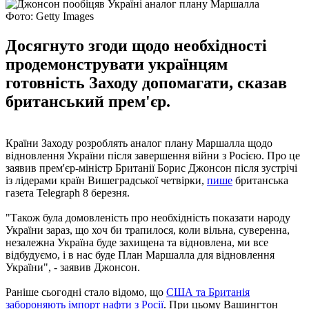
Фото: Getty Images
Досягнуто згоди щодо необхідності
продемонструвати українцям
готовність Заходу допомагати, сказав
британський прем'єр.
Країни Заходу розроблять аналог плану Маршалла щодо
відновлення України після завершення війни з Росією. Про це
заявив прем'єр-міністр Британії Борис Джонсон після зустрічі
із лідерами країн Вишеградської четвірки,
пише
британська
газета Telegraph 8 березня.
"Також була домовленість про необхідність показати народу
України зараз, що хоч би трапилося, коли вільна, суверенна,
незалежна Україна буде захищена та відновлена, ми все
відбудуємо, і в нас буде План Маршалла для відновлення
України", - заявив Джонсон.
Раніше сьогодні стало відомо, що
США та Британія
забороняють імпорт нафти з Росії
. При цьому Вашингтон