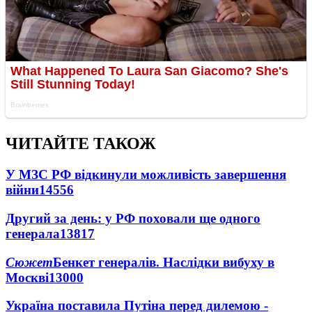
ЧИТАЙТЕ ТАКОЖ
У МЗС РФ відкинули можливість завершення
війни
14556
Другий за день: у РФ поховали ще одного
генерала
13817
Сюжет
Бенкет генералів. Наслідки вибуху в
Москві
13000
Україна поставила Путіна перед дилемою -