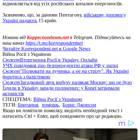
відмовляється від усіх російських копалин енергоносіїв.
Зазначимо, що, за даними Пентагону,
військову допомогу
Україні надають
15 країн.
Новини від
Корреспондент.net
в Telegram. Підписуйтесь на
наш канал
https://t.me/korrespondentnet
Читайте Korrespondent.net в Google News
Війна Росії з Україною
Сюжет
Вторгнення Росії в Україну. Онлайн
УЧХ повідомив про безпрецедентні атаки РФ у липні
Сюжет
"Полювати на лучника, а не на стрілу". Як Україні
боротись з балістикою
Сюжет
Загадковий звук вибуху налякав Москву: що це було
Їздили в Україну заради полонених: у Кореї затримали
активістів
СПЕЦТЕМА:
Війна Росії з Україною
ТЕГИ:
Британия
,
помощь
,
Борис Джонсон
Якщо ви помітили помилку, виділіть необхідний текст і
натисніть Ctrl + Enter, щоб повідомити про це редакцію.