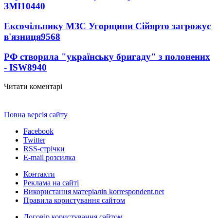
ЗМІ
10440
Ексочільнику МЗС Угорщини Сійярто загрожує
в'язниця
9568
РФ створила "українську бригаду" з полонених
- ISW
8940
Читати коментарі
Повна версія сайту
Facebook
Twitter
RSS-стрічки
E-mail розсилка
Контакти
Реклама на сайті
Використання матеріалів korrespondent.net
Правила користування сайтом
Договір користування сайтом