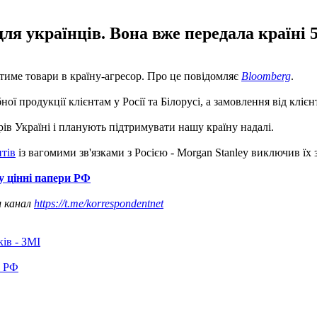
я українців. Вона вже передала країні 5
тиме товари в країну-агресор. Про це повідомляє
Bloomberg
.
 продукції клієнтам у Росії та Білорусі, а замовлення від клієн
ів Україні і планують підтримувати нашу країну надалі.
нтів
із вагомими зв'язками з Росією - Morgan Stanley виключив їх 
у цінні папери РФ
ш канал
https://t.me/korrespondentnet
ків - ЗМІ
в РФ