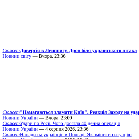
Сюжет
Диверсія в Лейпцигу. Дрон біля українського літака
Новини світу
— Вчора, 23:36
Сюжет
"Намагаються зламати Київ". Реакція Заходу на уда
Новини України
— Вчора, 23:09
Сюжет
Удари по Росії. Чого досягла 40-денна операція
Новини України
— 4 серпня 2026, 23:36
Сюжет
Напади на українців в Польщі. Як змінити ситуацію