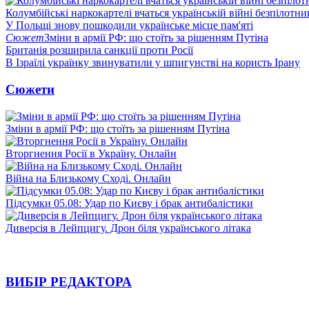
Колумбійські наркокартелі вчаться українській війні безпілотни
У Польщі знову пошкодили українське місце пам'яті
Сюжет
Зміни в армії РФ: що стоїть за рішенням Путіна
Британія розширила санкції проти Росії
В Ізраїлі українку звинуватили у шпигунстві на користь Ірану
Сюжети
Зміни в армії РФ: що стоїть за рішенням Путіна
Вторгнення Росії в Україну. Онлайн
Війна на Близькому Сході. Онлайн
Підсумки 05.08: Удар по Києву і брак антибалістики
Диверсія в Лейпцигу. Дрон біля українського літака
ВИБІР РЕДАКТОРА