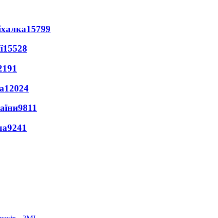
іхалка
15799
ї
15528
2191
а
12024
раїни
9811
ла
9241