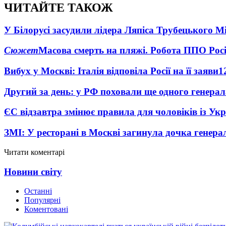
ЧИТАЙТЕ ТАКОЖ
У Білорусі засудили лідера Ляпіса Трубецького М
Сюжет
Масова смерть на пляжі. Робота ППО Росі
Вибух у Москві: Італія відповіла Росії на її заяви
1
Другий за день: у РФ поховали ще одного генерал
ЄС відзавтра змінює правила для чоловіків із Ук
ЗМІ: У ресторані в Москві загинула дочка генера
Читати коментарі
Новини світу
Останні
Популярні
Коментовані