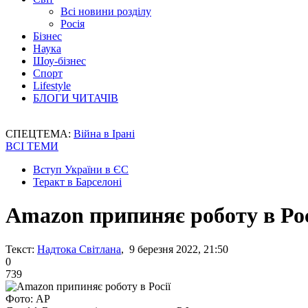
Всі новини розділу
Росія
Бізнес
Наука
Шоу-бізнес
Спорт
Lifestyle
БЛОГИ ЧИТАЧІВ
СПЕЦТЕМА:
Війна в Ірані
ВСІ ТЕМИ
Вступ України в ЄС
Теракт в Барселоні
Amazon припиняє роботу в Рос
Текст:
Надтока Світлана
, 9 березня 2022, 21:50
0
739
Фото: АР