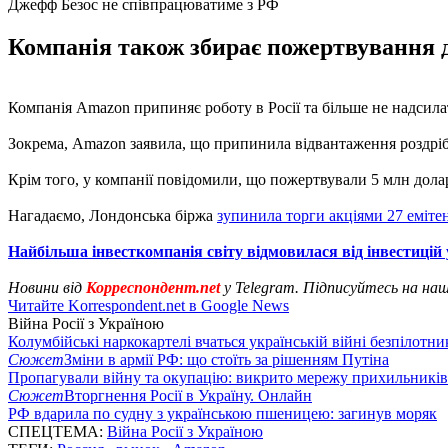
Джефф Безос не співпрацюватиме з РФ
Компанія також збирає пожертвування дл
Компанія Amazon припиняє роботу в Росії та більше не надсила
Зокрема, Amazon заявила, що припинила відвантаження роздрібної
Крім того, у компанії повідомили, що пожертвували 5 млн долар
Нагадаємо, Лондонська біржа
зупинила торги акціями 27 еміте
Найбільша інвесткомпанія світу відмовилася від інвестицій 
Новини від
Корреспондент.net
у Telegram. Підписуйтесь на на
Читайте Korrespondent.net в Google News
Війна Росії з Україною
Колумбійські наркокартелі вчаться українській війні безпілотни
Сюжет
Зміни в армії РФ: що стоїть за рішенням Путіна
Пропагували війну та окупацію: викрито мережу прихильникі
Сюжет
Вторгнення Росії в Україну. Онлайн
РФ вдарила по судну з українською пшеницею: загинув моряк
СПЕЦТЕМА:
Війна Росії з Україною