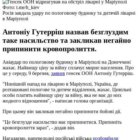
Фото: t.me/h_kiev
Росія завдала удару по пологовому будинку та дитячій лікарні
в Маріуполі
Антоніу Гутерріш назвав безглуздим
таке насильство та закликав негайно
припинити кровопролиття.
Авіаудар по пологовому будинку в Маріуполі на Донеччині
жахає. Найвищу ціну за війну сплачує мирне населення. Про
це у середу, 9 березня,
заявив
генсек ООН Антоніу Гутерріш.
"Нинішній напад на лікарню в Маріуполі, Україна, де
розташовані пологове та дитяче відділення, жахає. Цивільні
особи платять найвищу ціну за війну, яка не має до них
жодного відношення", - написав голова організації.
При цьому він закликав негайно припинити бойові дії.
"Це безглузде насильство має припинитися. Припиніть
кровопролиття зараз", - додав він.
Нагадаємо, напередодні російські війська
розбомбили