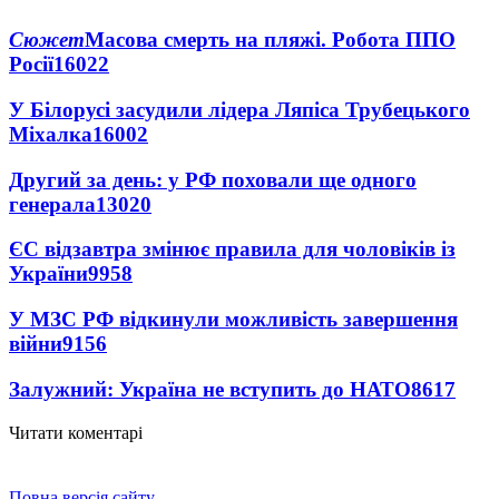
Сюжет
Масова смерть на пляжі. Робота ППО
Росії
16022
У Білорусі засудили лідера Ляпіса Трубецького
Міхалка
16002
Другий за день: у РФ поховали ще одного
генерала
13020
ЄС відзавтра змінює правила для чоловіків із
України
9958
У МЗС РФ відкинули можливість завершення
війни
9156
Залужний: Україна не вступить до НАТО
8617
Читати коментарі
Повна версія сайту