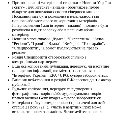
При копіюванні матеріалів зі сторінки « Новини України
і світу» , для інтернет - видань - обов'язкове пряме
відкрите для пошукових систем гіперпосилання .
Посилання має бути розміщена в незалежності від
повного або часткового використання матеріалів.
Гіперпосилання ( для інтернет - видань) - повинна бути
розміщена в підзаголовку або в першому абзаці
матеріалу.
Новини з позначками "Думка", "Експертиза", "Заява",
"Регіони", "Гроші", "Влада", "Вибори", "Тест-драйв",
"Спецпроекти", "Промо" публікуються на правах
реклами.
Розділ Спецпроекти створюється спільно з
комерційними партнерами.
Будь яке копіювання, публікація, передрук, чи наступне
поширення інформації, що містить посилання на
"Інтерфакс-Україна", EPA / UPG, суворо забороняється.
Власник веб-сторінки в розділі Я-Корреспондент є автор
публікації.
Будь-яке копіювання, передрук та відтворення
фотографічних творів та/або аудіовізуальних творів
правовласника Getty Images - суворо забороняється.
Матеріали сайту korrespondent.net призначені для осіб
старше 21 року (21+). Участь в азартних іграх може
викликати ігрову залежність. Дотримуйтесь правил