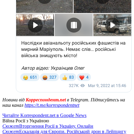
Новини від
Корреспондент.net
в Telegram. Підписуйтесь на
наш канал
https://t.me/korrespondentnet
Читайте Korrespondent.net в Google News
Війна Росії з Україною
Сюжет
Вторгнення Росії в Україну. Онлайн
Сюжет
Ескалація для Європи. Російський дрон в Лейпцигу