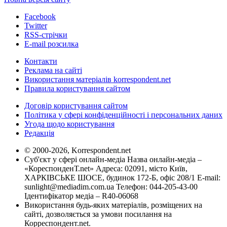
Facebook
Twitter
RSS-стрічки
E-mail розсилка
Контакти
Реклама на сайті
Використання матеріалів korrespondent.net
Правила користування сайтом
Договір користування сайтом
Політика у сфері конфіденційності і персональних даних
Угода щодо користування
Редакція
© 2000-2026, Korrespondent.net
Суб'єкт у сфері онлайн-медіа Назва онлайн-медіа –
«КореспонденТ.net» Адреса: 02091, місто Київ,
ХАРКІВСЬКЕ ШОСЕ, будинок 172-Б, офіс 208/1 E-mail:
sunlight@mediadim.com.ua
Телефон: 044-205-43-00
Ідентифікатор медіа – R40-06068
Використання будь-яких матеріалів, розміщених на
сайті, дозволяється за умови посилання на
Корреспондент.net.