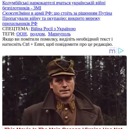
Колумбійські наркокартелі вчаться українській війні
безпілотників - ЗМІ
Сюжет
Зміни в армії РФ: що стоїть за рішенням Путіна
Пропагували війну та окупацію: викрито мережу
прихильників РФ
СПЕЦТЕМА:
Війна Росії з Україною
ТЕГИ:
ООН
,
роддом
,
Мариуполь
Якщо ви помітили помилку, виділіть необхідний текст і
натисніть Ctrl + Enter, щоб повідомити про це редакцію.