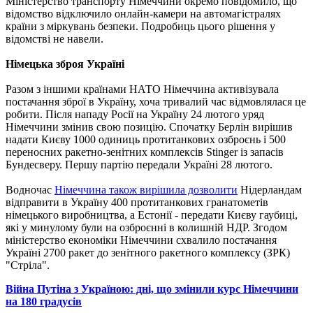
Міністерство транспорту Німеччини окремо повідомило, що
відомство відключило онлайн-камери на автомагістралях
країни з міркувань безпеки. Подробиць цього рішення у
відомстві не навели.
Німецька зброя Україні
Разом з іншими країнами НАТО Німеччина активізувала
постачання зброї в Україну, хоча тривалий час відмовлялася це
робити. Після нападу Росії на Україну 24 лютого уряд
Німеччини змінив свою позицію. Спочатку Берлін вирішив
надати Києву 1000 одиниць протитанкових озброєнь і 500
переносних ракетно-зенітних комплексів Stinger із запасів
Бундесверу. Першу партію передали Україні 28 лютого.
Водночас
Німеччина також вирішила дозволити
Нідерландам
відправити в Україну 400 протитанкових гранатометів
німецького виробництва, а Естонії - передати Києву гаубиці,
які у минулому були на озброєнні в колишній НДР. Згодом
міністерство економіки Німеччини схвалило постачання
Україні 2700 ракет до зенітного ракетного комплексу (ЗРК)
"Стріла".
Війна Путіна з Україною: дні, що змінили курс Німеччини
на 180 градусів