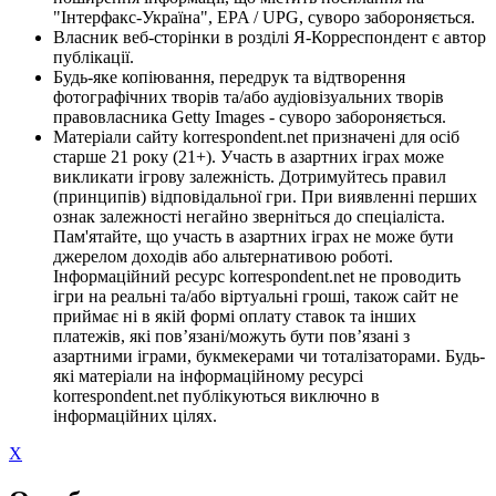
"Інтерфакс-Україна", EPA / UPG, суворо забороняється.
Власник веб-сторінки в розділі Я-Корреспондент є автор
публікації.
Будь-яке копіювання, передрук та відтворення
фотографічних творів та/або аудіовізуальних творів
правовласника Getty Images - суворо забороняється.
Матеріали сайту korrespondent.net призначені для осіб
старше 21 року (21+). Участь в азартних іграх може
викликати ігрову залежність. Дотримуйтесь правил
(принципів) відповідальної гри. При виявленні перших
ознак залежності негайно зверніться до спеціаліста.
Пам'ятайте, що участь в азартних іграх не може бути
джерелом доходів або альтернативою роботі.
Інформаційний ресурс korrespondent.net не проводить
ігри на реальні та/або віртуальні гроші, також сайт не
приймає ні в якій формі оплату ставок та інших
платежів, які пов’язані/можуть бути пов’язані з
азартними іграми, букмекерами чи тоталізаторами. Будь-
які матеріали на інформаційному ресурсі
korrespondent.net публікуються виключно в
інформаційних цілях.
X