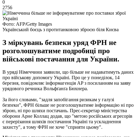
0
2756
Фото: AFP/Getty Images
Український боєць з протитанковою зброєю біля Києва
З міркувань безпеки уряд ФРН не
розголошуватиме подробиці про
військові постачання для України.
В уряді Німеччини заявили, що більше не надаватимуть даних
про військову допомогу Україні. Про це у понеділок, 14
березня, повідомляє інформагенція AP з посиланням на заяву
урядового речника Вольфґанґа Бюхнера.
За його словами, "задля запобігання ризикам у галузі
безпеки", ФРН більше не розголошуватиме інформацію ні про
зброю, ні про шляхи постачань. Прес-секретар міністерства
оборони Арне Коллац додав, що "метою російських агресорів
є перерізання шляхів постачання Україні та ускладнення
захисту", а тому ФРН не хоче "сприяти цьому".