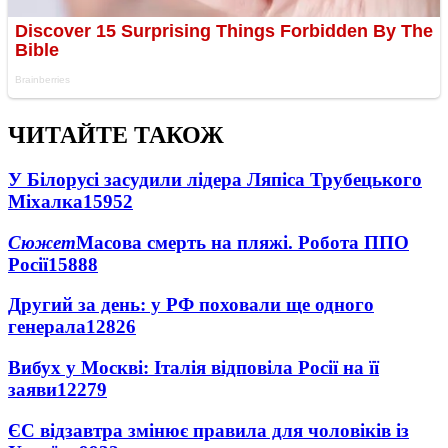
ЧИТАЙТЕ ТАКОЖ
У Білорусі засудили лідера Ляпіса Трубецького
Міхалка
15952
Сюжет
Масова смерть на пляжі. Робота ППО
Росії
15888
Другий за день: у РФ поховали ще одного
генерала
12826
Вибух у Москві: Італія відповіла Росії на її
заяви
12279
ЄС відзавтра змінює правила для чоловіків із