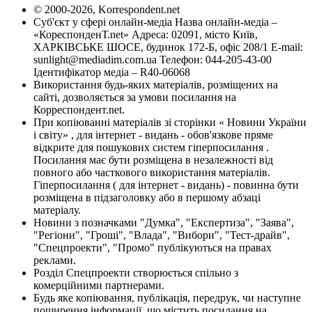
© 2000-2026, Korrespondent.net
Суб'єкт у сфері онлайн-медіа Назва онлайн-медіа –
«КореспонденТ.net» Адреса: 02091, місто Київ,
ХАРКІВСЬКЕ ШОСЕ, будинок 172-Б, офіс 208/1 E-mail:
sunlight@mediadim.com.ua
Телефон: 044-205-43-00
Ідентифікатор медіа – R40-06068
Використання будь-яких матеріалів, розміщених на
сайті, дозволяється за умови посилання на
Корреспондент.net.
При копіюванні матеріалів зі сторінки « Новини України
і світу» , для інтернет - видань - обов'язкове пряме
відкрите для пошукових систем гіперпосилання .
Посилання має бути розміщена в незалежності від
повного або часткового використання матеріалів.
Гіперпосилання ( для інтернет - видань) - повинна бути
розміщена в підзаголовку або в першому абзаці
матеріалу.
Новини з позначками "Думка", "Експертиза", "Заява",
"Регіони", "Гроші", "Влада", "Вибори", "Тест-драйв",
"Спецпроекти", "Промо" публікуються на правах
реклами.
Розділ Спецпроекти створюється спільно з
комерційними партнерами.
Будь яке копіювання, публікація, передрук, чи наступне
поширення інформації, що містить посилання на