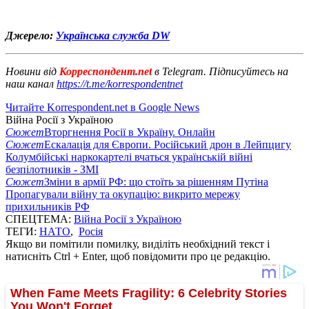
Джерело:
Українська служба DW
Новини від
Корреспондент.net
в Telegram. Підписуйтесь на
наш канал
https://t.me/korrespondentnet
Читайте Korrespondent.net в Google News
Війна Росії з Україною
Сюжет
Вторгнення Росії в Україну. Онлайн
Сюжет
Ескалація для Європи. Російський дрон в Лейпцигу
Колумбійські наркокартелі вчаться українській війні
безпілотників - ЗМІ
Сюжет
Зміни в армії РФ: що стоїть за рішенням Путіна
Пропагували війну та окупацію: викрито мережу
прихильників РФ
СПЕЦТЕМА:
Війна Росії з Україною
ТЕГИ:
НАТО
,
Росія
Якщо ви помітили помилку, виділіть необхідний текст і
натисніть Ctrl + Enter, щоб повідомити про це редакцію.