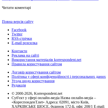
Читати коментарі
Повна версія сайту
Facebook
Twitter
RSS-стрічки
E-mail розсилка
Контакти
Реклама на сайті
Використання матеріалів korrespondent.net
Правила користування сайтом
Договір користування сайтом
Політика у сфері конфіденційності і персональних даних
Угода щодо користування
Редакція
© 2000-2026, Korrespondent.net
Суб'єкт у сфері онлайн-медіа Назва онлайн-медіа –
«КореспонденТ.net» Адреса: 02091, місто Київ,
ХАРКІВСЬКЕ ШОСЕ, будинок 172-Б, офіс 208/1 E-mail: