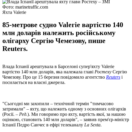
Фото: marinetraffic.com
Яхта Valerie
85-метрове судно Valerie вартістю 140
млн доларів належить російському
олігарху Сергію Чемезову, пише
Reuters.
Влада Іспанії арештувала в Барселоні супер'яхту Valerie
вартістю 140 млн доларів, яка належала главі
Ростеху
Сергію
Чемезову. Про це 15 березня повідомило агентство
Reuters
і
посилається на власні джерела.
"Сьогодні ми захопили – технічний термін "тимчасово
затримали" – яхту, що належить одному з основних олігархів
(Росії. –
Ред.
). Ми говоримо про яхту, вартість якої, за нашою
оцінкою, становить 140 млн доларів", – заявив прем'єр-міністр
Іспанії Педро Санчес в ефірі телеканалу
La Sexta
.