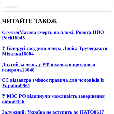
ЧИТАЙТЕ ТАКОЖ
Сюжет
Масова смерть на пляжі. Робота ППО
Росії
16045
У Білорусі засудили лідера Ляпіса Трубецького
Міхалка
16004
Другий за день: у РФ поховали ще одного
генерала
13040
ЄС відзавтра змінює правила для чоловіків із
України
9961
У МЗС РФ відкинули можливість завершення
війни
9326
Залужний: Україна не вступить до НАТО
8617