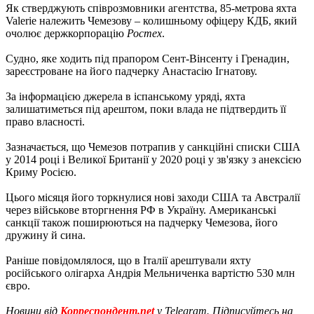
Як стверджують співрозмовники агентства, 85-метрова яхта
Valerie належить Чемезову – колишньому офіцеру КДБ, який
очолює держкорпорацію
Ростех
.
Судно, яке ходить під прапором Сент-Вінсенту і Гренадин,
зареєстроване на його падчерку Анастасію Ігнатову.
За інформацією джерела в іспанському уряді, яхта
залишатиметься під арештом, поки влада не підтвердить її
право власності.
Зазначається, що Чемезов потрапив у санкційні списки США
у 2014 році і Великої Британії у 2020 році у зв'язку з анексією
Криму Росією.
Цього місяця його торкнулися нові заходи США та Австралії
через військове вторгнення РФ в Україну. Американські
санкції також поширюються на падчерку Чемезова, його
дружину й сина.
Раніше повідомлялося, що в Італії арештували яхту
російського олігарха Андрія Мельниченка вартістю 530 млн
євро.
Новини від
Корреспондент.net
у Telegram. Підписуйтесь на