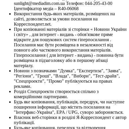
sunlight@mediadim.com.ua
Телефон: 044-205-43-00
Ідентифікатор медіа – R40-06068
Використання будь-яких матеріалів, розміщених на
сайті, дозволяється за умови посилання на
Корреспондент.net.
При копіюванні матеріалів зі сторінки « Новини України
і світу» , для інтернет - видань - обов'язкове пряме
відкрите для пошукових систем гіперпосилання .
Посилання має бути розміщена в незалежності від
повного або часткового використання матеріалів.
Гіперпосилання ( для інтернет - видань) - повинна бути
розміщена в підзаголовку або в першому абзаці
матеріалу.
Новини з позначками "Думка", "Експертиза", "Заява",
"Регіони", "Гроші", "Влада", "Вибори", "Тест-драйв",
"Спецпроекти", "Промо" публікуються на правах
реклами.
Розділ Спецпроекти створюється спільно з
комерційними партнерами.
Будь яке копіювання, публікація, передрук, чи наступне
поширення інформації, що містить посилання на
"Інтерфакс-Україна", EPA / UPG, суворо забороняється.
Власник веб-сторінки в розділі Я-Корреспондент є автор
публікації.
Будь-яке копіювання, передрук та відтворення