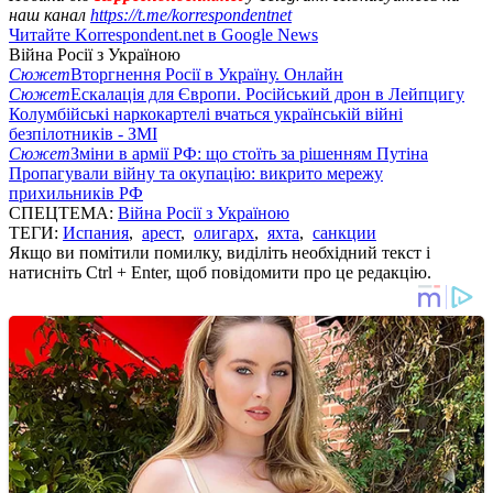
наш канал
https://t.me/korrespondentnet
Читайте Korrespondent.net в Google News
Війна Росії з Україною
Сюжет
Вторгнення Росії в Україну. Онлайн
Сюжет
Ескалація для Європи. Російський дрон в Лейпцигу
Колумбійські наркокартелі вчаться українській війні
безпілотників - ЗМІ
Сюжет
Зміни в армії РФ: що стоїть за рішенням Путіна
Пропагували війну та окупацію: викрито мережу
прихильників РФ
СПЕЦТЕМА:
Війна Росії з Україною
ТЕГИ:
Испания
,
арест
,
олигарх
,
яхта
,
санкции
Якщо ви помітили помилку, виділіть необхідний текст і
натисніть Ctrl + Enter, щоб повідомити про це редакцію.