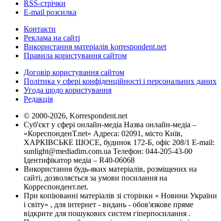
RSS-стрічки
E-mail розсилка
Контакти
Реклама на сайті
Використання матеріалів korrespondent.net
Правила користування сайтом
Договір користування сайтом
Політика у сфері конфіденційності і персональних даних
Угода щодо користування
Редакція
© 2000-2026, Korrespondent.net
Суб'єкт у сфері онлайн-медіа Назва онлайн-медіа –
«КореспонденТ.net» Адреса: 02091, місто Київ,
ХАРКІВСЬКЕ ШОСЕ, будинок 172-Б, офіс 208/1 E-mail:
sunlight@mediadim.com.ua
Телефон: 044-205-43-00
Ідентифікатор медіа – R40-06068
Використання будь-яких матеріалів, розміщених на
сайті, дозволяється за умови посилання на
Корреспондент.net.
При копіюванні матеріалів зі сторінки « Новини України
і світу» , для інтернет - видань - обов'язкове пряме
відкрите для пошукових систем гіперпосилання .