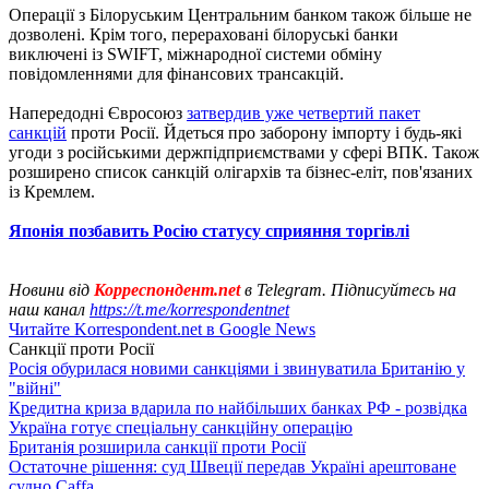
Операції з Білоруським Центральним банком також більше не
дозволені. Крім того, перераховані білоруські банки
виключені із SWIFT, міжнародної системи обміну
повідомленнями для фінансових трансакцій.
Напередодні Євросоюз
затвердив уже четвертий пакет
санкцій
проти Росії. Йдеться про заборону імпорту і будь-які
угоди з російськими держпідприємствами у сфері ВПК. Також
розширено список санкцій олігархів та бізнес-еліт, пов'язаних
із Кремлем.
Японія позбавить Росію статусу сприяння торгівлі
Новини від
Корреспондент.net
в Telegram. Підписуйтесь на
наш канал
https://t.me/korrespondentnet
Читайте Korrespondent.net в Google News
Санкції проти Росії
Росія обурилася новими санкціями і звинуватила Британію у
"війні"
Кредитна криза вдарила по найбільших банках РФ - розвідка
Україна готує спеціальну санкційну операцію
Британія розширила санкції проти Росії
Остаточне рішення: суд Швеції передав Україні арештоване
судно Caffa