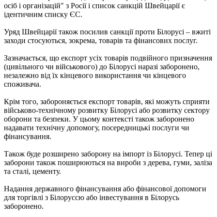
осіб і організацій" з Росії і список санкцій Швейцарії є
ідентичним списку ЄС.
Уряд Швейцарії також посилив санкції проти Білорусі – вжиті
заходи стосуються, зокрема, товарів та фінансових послуг.
Зазначається, що експорт усіх товарів подвійного призначення
(цивільного чи військового) до Білорусі наразі заборонено,
незалежно від їх кінцевого використання чи кінцевого
споживача.
Крім того, забороняється експорт товарів, які можуть сприяти
військово-технічному розвитку Білорусі або розвитку сектору
оборони та безпеки. У цьому контексті також заборонено
надавати технічну допомогу, посередницькі послуги чи
фінансування.
Також буде розширено заборону на імпорт із Білорусі. Тепер ці
заборони також поширюються на вироби з дерева, гуми, заліза
та сталі, цементу.
Надання державного фінансування або фінансової допомоги
для торгівлі з Білоруссю або інвестування в Білорусь
заборонено.