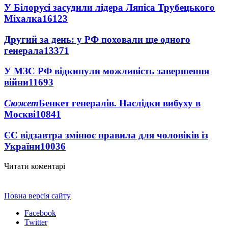
У Білорусі засудили лідера Ляпіса Трубецького
Міхалка
16123
Другий за день: у РФ поховали ще одного
генерала
13371
У МЗС РФ відкинули можливість завершення
війни
11693
Сюжет
Бенкет генералів. Наслідки вибуху в
Москві
10841
ЄС відзавтра змінює правила для чоловіків із
України
10036
Читати коментарі
Повна версія сайту
Facebook
Twitter