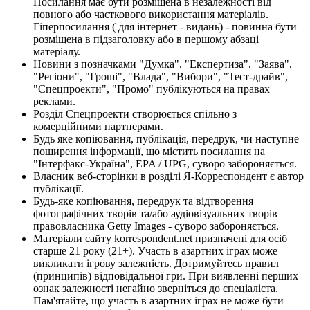
Посилання має бути розміщена в незалежності від
повного або часткового використання матеріалів.
Гіперпосилання ( для інтернет - видань) - повинна бути
розміщена в підзаголовку або в першому абзаці
матеріалу.
Новини з позначками "Думка", "Експертиза", "Заява",
"Регіони", "Гроші", "Влада", "Вибори", "Тест-драйв",
"Спецпроекти", "Промо" публікуються на правах
реклами.
Розділ Спецпроекти створюється спільно з
комерційними партнерами.
Будь яке копіювання, публікація, передрук, чи наступне
поширення інформації, що містить посилання на
"Інтерфакс-Україна", EPA / UPG, суворо забороняється.
Власник веб-сторінки в розділі Я-Корреспондент є автор
публікації.
Будь-яке копіювання, передрук та відтворення
фотографічних творів та/або аудіовізуальних творів
правовласника Getty Images - суворо забороняється.
Матеріали сайту korrespondent.net призначені для осіб
старше 21 року (21+). Участь в азартних іграх може
викликати ігрову залежність. Дотримуйтесь правил
(принципів) відповідальної гри. При виявленні перших
ознак залежності негайно зверніться до спеціаліста.
Пам'ятайте, що участь в азартних іграх не може бути