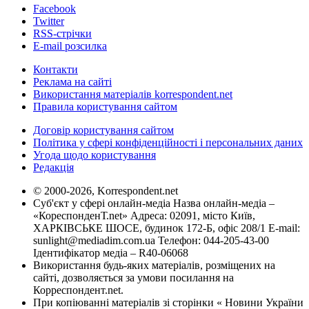
Facebook
Twitter
RSS-стрічки
E-mail розсилка
Контакти
Реклама на сайті
Використання матеріалів korrespondent.net
Правила користування сайтом
Договір користування сайтом
Політика у сфері конфіденційності і персональних даних
Угода щодо користування
Редакція
© 2000-2026, Korrespondent.net
Суб'єкт у сфері онлайн-медіа Назва онлайн-медіа –
«КореспонденТ.net» Адреса: 02091, місто Київ,
ХАРКІВСЬКЕ ШОСЕ, будинок 172-Б, офіс 208/1 E-mail:
sunlight@mediadim.com.ua
Телефон: 044-205-43-00
Ідентифікатор медіа – R40-06068
Використання будь-яких матеріалів, розміщених на
сайті, дозволяється за умови посилання на
Корреспондент.net.
При копіюванні матеріалів зі сторінки « Новини України