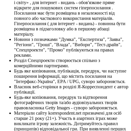
і світу» , для інтернет - видань - обов'язкове пряме
відкрите для пошукових систем гіперпосилання .
Посилання має бути розміщена в незалежності від
повного або часткового використання матеріалів.
Гіперпосилання ( для інтернет - видань) - повинна бути
розміщена в підзаголовку або в першому абзаці
матеріалу.
Новини з позначками "Думка", "Експертиза", "Заява",
"Регіони", "Гроші", "Влада", "Вибори", "Тест-драйв",
"Спецпроекти", "Промо" публікуються на правах
реклами.
Розділ Спецпроекти створюється спільно з
комерційними партнерами.
Будь яке копіювання, публікація, передрук, чи наступне
поширення інформації, що містить посилання на
"Інтерфакс-Україна", EPA / UPG, суворо забороняється.
Власник веб-сторінки в розділі Я-Корреспондент є автор
публікації.
Будь-яке копіювання, передрук та відтворення
фотографічних творів та/або аудіовізуальних творів
правовласника Getty Images - суворо забороняється.
Матеріали сайту korrespondent.net призначені для осіб
старше 21 року (21+). Участь в азартних іграх може
викликати ігрову залежність. Дотримуйтесь правил
(принципів) відповідальної гри. При виявленні перших