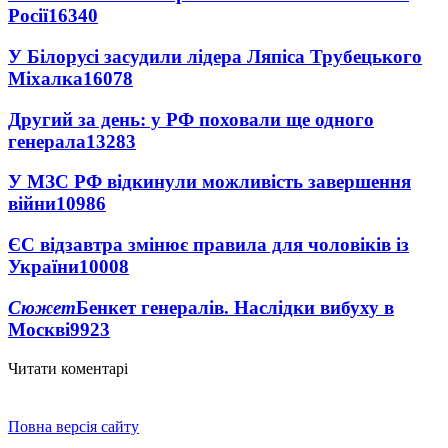
Росії
16340
У Білорусі засудили лідера Ляпіса Трубецького
Міхалка
16078
Другий за день: у РФ поховали ще одного
генерала
13283
У МЗС РФ відкинули можливість завершення
війни
10986
ЄС відзавтра змінює правила для чоловіків із
України
10008
Сюжет
Бенкет генералів. Наслідки вибуху в
Москві
9923
Читати коментарі
Повна версія сайту