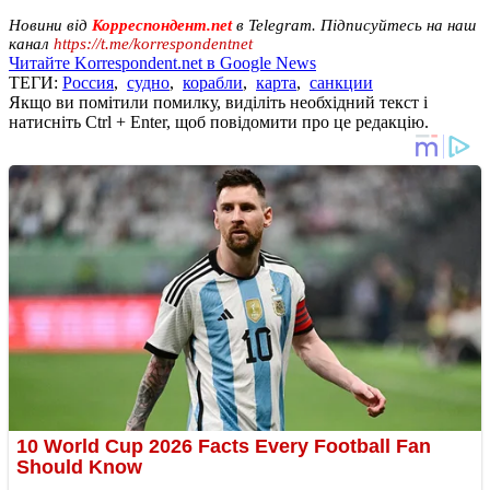
Новини від
Корреспондент.net
в Telegram. Підписуйтесь на наш
канал
https://t.me/korrespondentnet
Читайте Korrespondent.net в Google News
ТЕГИ:
Россия
,
судно
,
корабли
,
карта
,
санкции
Якщо ви помітили помилку, виділіть необхідний текст і
натисніть Ctrl + Enter, щоб повідомити про це редакцію.