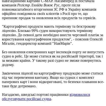
навігаційними картами C-MAP. Насамперед їх постачала
компанія
Регістр Ллойда Вояж Рус
, проте після
повномасштабного вторгнення ЗС РФ в Україну компанія
офіційно повідомила своїх клієнтів з Росії про те, що
припиняє продаж та оновлення всіх продуктів та сервісів.
"Картографічні продукти мають термінову та безстрокову
ліцензію. Близько 99% суден використовують термінову
ліцензію. До певної дати необхідно внести черговий платіж за
користування картографічним продуктом", - пояснив Олексій
Мігалін, гендиректор компанії "НавМарін".
Без оновлення електронних карт інспекція порту не випустить
судно в рейс. Це може статися як на російській території, так і
за межами країни. У такому разі судно не зможе повернутись
додому.
Закінчення ліцензії на картографічну продукцію може статися
під час перевезення вантажу. Якщо на суднах є комплект
паперових карт і вони відкориговані, то безпеки плавання все-
таки буде дотримано.
Нагадаємо, шведські портові працівники
відмовилися
обслуговувати російські судна
.