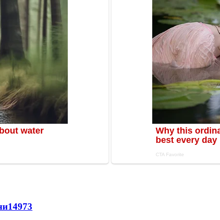
ни
14973