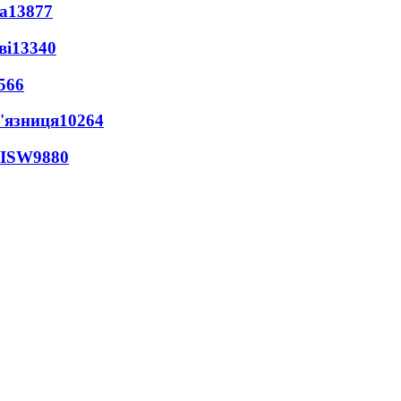
а
13877
ві
13340
566
'язниця
10264
 ISW
9880