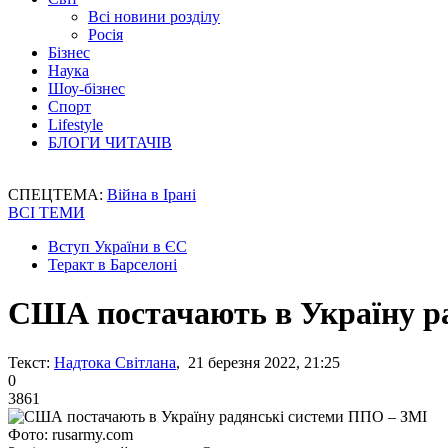
Всі новини розділу
Росія
Бізнес
Наука
Шоу-бізнес
Спорт
Lifestyle
БЛОГИ ЧИТАЧІВ
СПЕЦТЕМА:
Війна в Ірані
ВСІ ТЕМИ
Вступ України в ЄС
Теракт в Барселоні
США постачають в Україну р
Текст:
Надтока Світлана
, 21 березня 2022, 21:25
0
3861
Фото: rusarmy.com