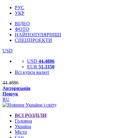
РУС
УКР
ВІДЕО
ФОТО
НАЙПОПУЛЯРНІШІ
СПЕЦПРОЕКТИ
USD
USD
44.4886
EUR
51.3350
Всі курси валют
44.4886
Авторизація
Пошук
RU
ВСІ РОЗДІЛИ
Головна
Україна
Місто
Світ