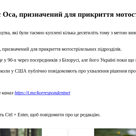
 Оса, призначений для прикриття мотост
а, які були таємно куплені кілька десятиліть тому з метою ви
 призначений для прикриття мотострілельних підрозділів.
 у 90-х через посередників з Білорусі, але його Україні поки що
коли у США публічно повідомляють про ухвалення рішення про в
ш канал
https://t.me/korrespondentnet
ь Ctrl + Enter, щоб повідомити про це редакцію.