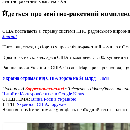
Зенітно-ракетний комплекс Оса
Йдеться про зенітно-ракетний комплекс
США постачають в Україну системи ППО радянського виробництв
Journal
.
Наголошується, що йдеться про зенітно-ракетний комплекс Оса,
Крім того, на складах армії США є комплекс С-300, куплений ще
Раніше посол України в США Оксана Маркарова розповіла, що 
Україна отримає від США зброю на $1 млрд – ЗМІ
Новини від
Корреспондент.net
у Telegram. Підписуйтесь на на
Читайте Korrespondent.net в Google News
СПЕЦТЕМА:
Війна Росії з Україною
ТЕГИ:
Украина
,
США
,
оружие
Якщо ви помітили помилку, виділіть необхідний текст і натисніт