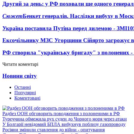
Другий за день: у РФ поховали ще одного генерал
Сюжет
Бенкет генералів. Наслідки вибуху в Моск
Україна поставила Путіна перед дилемою - ЗМІ
10
Ексочільнику МЗС Угорщини Сійярто загрожує в
РФ створила "українську бригаду" з полонених -
Читати коментарі
Новини світу
Останні
Популярні
Коментовані
Радбез ООН обговорить поводження з полоненими в РФ
Туреччина обмежила рух суден до Чорного моря через атаки
У Болгарії невідомий БПЛА вибухнув поблизу газопроводу
Росіяни змінили ставлення до війни - опитування