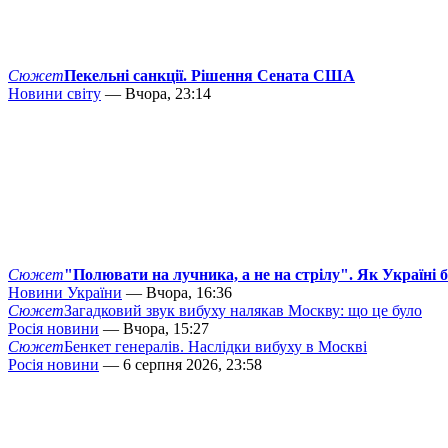
Сюжет
Пекельні санкції. Рішення Сената США
Новини світу
— Вчора, 23:14
Сюжет
"Полювати на лучника, а не на стрілу". Як Україні 
Новини України
— Вчора, 16:36
Сюжет
Загадковий звук вибуху налякав Москву: що це було
Росія новини
— Вчора, 15:27
Сюжет
Бенкет генералів. Наслідки вибуху в Москві
Росія новини
— 6 серпня 2026, 23:58