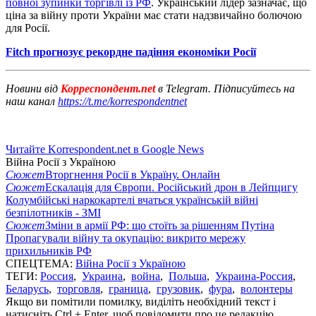
повної зупинки торгівлі із РФ
. Український лідер зазначає, що
ціна за війну проти України має стати надзвичайно болючою
для Росії.
Fitch прогнозує рекордне падіння економіки Росії
Новини від
Корреспондент.net
в Telegram. Підписуйтесь на
наш канал
https://t.me/korrespondentnet
Читайте Korrespondent.net в Google News
Війна Росії з Україною
Сюжет
Вторгнення Росії в Україну. Онлайн
Сюжет
Ескалація для Європи. Російський дрон в Лейпцигу
Колумбійські наркокартелі вчаться українській війні
безпілотників - ЗМІ
Сюжет
Зміни в армії РФ: що стоїть за рішенням Путіна
Пропагували війну та окупацію: викрито мережу
прихильників РФ
СПЕЦТЕМА:
Війна Росії з Україною
ТЕГИ:
Россия
,
Украина
,
война
,
Польша
,
Украина-Россия
,
Беларусь
,
торговля
,
граница
,
грузовик
,
фура
,
волонтеры
Якщо ви помітили помилку, виділіть необхідний текст і
натисніть Ctrl + Enter, щоб повідомити про це редакцію.