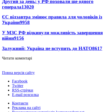
Другий за день: у РФ поховали ще одного
генерала
13020
ЄС відзавтра змінює правила для чоловіків із
України
9958
У МЗС РФ відкинули можливість завершення
війни
9156
Залужний: Україна не вступить до НАТО
8617
Читати коментарі
Повна версія сайту
Facebook
Twitter
RSS-стрічки
E-mail розсилка
Контакти
Реклама на сайті