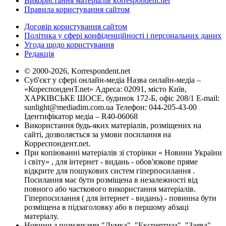
Використання матеріалів korrespondent.net
Правила користування сайтом
Договір користування сайтом
Політика у сфері конфіденційності і персональних даних
Угода щодо користування
Редакція
© 2000-2026, Korrespondent.net
Суб'єкт у сфері онлайн-медіа Назва онлайн-медіа –
«КореспонденТ.net» Адреса: 02091, місто Київ,
ХАРКІВСЬКЕ ШОСЕ, будинок 172-Б, офіс 208/1 E-mail:
sunlight@mediadim.com.ua
Телефон: 044-205-43-00
Ідентифікатор медіа – R40-06068
Використання будь-яких матеріалів, розміщених на
сайті, дозволяється за умови посилання на
Корреспондент.net.
При копіюванні матеріалів зі сторінки « Новини України
і світу» , для інтернет - видань - обов'язкове пряме
відкрите для пошукових систем гіперпосилання .
Посилання має бути розміщена в незалежності від
повного або часткового використання матеріалів.
Гіперпосилання ( для інтернет - видань) - повинна бути
розміщена в підзаголовку або в першому абзаці
матеріалу.
Новини з позначками "Думка", "Експертиза", "Заява",