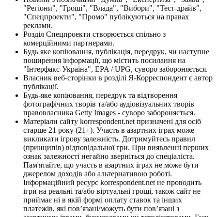
"Регіони", "Гроші", "Влада", "Вибори", "Тест-драйв",
"Спецпроекти", "Промо" публікуються на правах
реклами.
Розділ Спецпроекти створюється спільно з
комерційними партнерами.
Будь яке копіювання, публікація, передрук, чи наступне
поширення інформації, що містить посилання на
"Інтерфакс-Україна", EPA / UPG, суворо забороняється.
Власник веб-сторінки в розділі Я-Корреспондент є автор
публікації.
Будь-яке копіювання, передрук та відтворення
фотографічних творів та/або аудіовізуальних творів
правовласника Getty Images - суворо забороняється.
Матеріали сайту korrespondent.net призначені для осіб
старше 21 року (21+). Участь в азартних іграх може
викликати ігрову залежність. Дотримуйтесь правил
(принципів) відповідальної гри. При виявленні перших
ознак залежності негайно зверніться до спеціаліста.
Пам'ятайте, що участь в азартних іграх не може бути
джерелом доходів або альтернативою роботі.
Інформаційний ресурс korrespondent.net не проводить
ігри на реальні та/або віртуальні гроші, також сайт не
приймає ні в якій формі оплату ставок та інших
платежів, які пов’язані/можуть бути пов’язані з