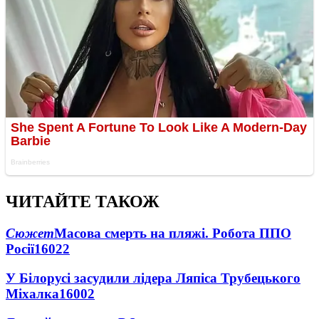
ЧИТАЙТЕ ТАКОЖ
Сюжет
Масова смерть на пляжі. Робота ППО
Росії
16022
У Білорусі засудили лідера Ляпіса Трубецького
Міхалка
16002