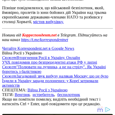
Пізніше повідомлялося, що військовий безпілотник, який,
ймовірно, пролетів із зони бойових дій України над трьома
європейськими державами-членами НАТО та розбився у
столиці Хорватії,
містив вибухівку.
Новини від
Корреспондент.net
в Telegram. Підписуйтесь на
наш канал
https://t.me/korrespondentnet
Читайте Korrespondent.net в Google News
Війна Росії з Україною
Сюжет
Вторгнення Росії в Україну. Онлайн
УЧХ повідомив про безпрецедентні атаки РФ у липні
Сюжет
"Полювати на лучника, а не на стрілу". Як Україні
боротись з балістикою
Сюжет
Загадковий звук вибуху налякав Москву: що це було
Їздили в Україну заради полонених: у Кореї затримали
активістів
СПЕЦТЕМА:
Війна Росії з Україною
ТЕГИ:
Венгрия
,
истребитель
,
беспилотник
Якщо ви помітили помилку, виділіть необхідний текст і
натисніть Ctrl + Enter, щоб повідомити про це редакцію.