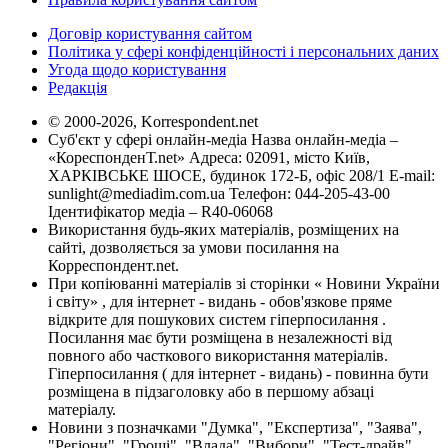
Договір користування сайтом
Політика у сфері конфіденційності і персональних даних
Угода щодо користування
Редакція
© 2000-2026, Korrespondent.net
Суб'єкт у сфері онлайн-медіа Назва онлайн-медіа –
«КореспонденТ.net» Адреса: 02091, місто Київ,
ХАРКІВСЬКЕ ШОСЕ, будинок 172-Б, офіс 208/1 E-mail:
sunlight@mediadim.com.ua
Телефон: 044-205-43-00
Ідентифікатор медіа – R40-06068
Використання будь-яких матеріалів, розміщених на
сайті, дозволяється за умови посилання на
Корреспондент.net.
При копіюванні матеріалів зі сторінки « Новини України
і світу» , для інтернет - видань - обов'язкове пряме
відкрите для пошукових систем гіперпосилання .
Посилання має бути розміщена в незалежності від
повного або часткового використання матеріалів.
Гіперпосилання ( для інтернет - видань) - повинна бути
розміщена в підзаголовку або в першому абзаці
матеріалу.
Новини з позначками "Думка", "Експертиза", "Заява",
"Регіони", "Гроші", "Влада", "Вибори", "Тест-драйв",