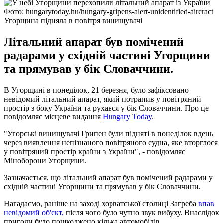
Фото: hungarytoday.hu/hungary-gripens-alert-unidentified-aircract
Угорщина підняла в повітря винищувачі
Літальний апарат був помічений
радарами у східній частині Угорщини
та прямував у бік Словаччини.
В Угорщині в понеділок, 21 березня, було зафіксовано
невідомий літальний апарат, який потрапив у повітряний
простір з боку України та рухався у бік Словаччини. Про це
повідомляє місцеве видання
Hungary Today
.
"Угорські винищувачі Грипен були підняті в понеділок вдень
через виявлення непізнаного повітряного судна, яке вторглося
у повітряний простір країни з України", - повідомляє
Міноборони Угорщини.
Зазначається, що літальний апарат був помічений радарами у
східній частині Угорщини та прямував у бік Словаччини.
Нагадаємо, раніше на заході хорватської столиці Загреба
впав
невідомий об'єкт,
після чого було чутно звук вибуху. Внаслідок
пригоди було пошкоджено кілька автомобілів.