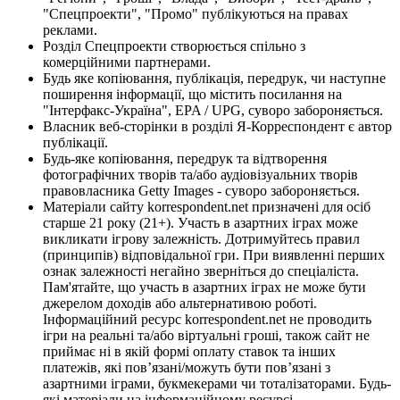
"Спецпроекти", "Промо" публікуються на правах
реклами.
Розділ Спецпроекти створюється спільно з
комерційними партнерами.
Будь яке копіювання, публікація, передрук, чи наступне
поширення інформації, що містить посилання на
"Інтерфакс-Україна", EPA / UPG, суворо забороняється.
Власник веб-сторінки в розділі Я-Корреспондент є автор
публікації.
Будь-яке копіювання, передрук та відтворення
фотографічних творів та/або аудіовізуальних творів
правовласника Getty Images - суворо забороняється.
Матеріали сайту korrespondent.net призначені для осіб
старше 21 року (21+). Участь в азартних іграх може
викликати ігрову залежність. Дотримуйтесь правил
(принципів) відповідальної гри. При виявленні перших
ознак залежності негайно зверніться до спеціаліста.
Пам'ятайте, що участь в азартних іграх не може бути
джерелом доходів або альтернативою роботі.
Інформаційний ресурс korrespondent.net не проводить
ігри на реальні та/або віртуальні гроші, також сайт не
приймає ні в якій формі оплату ставок та інших
платежів, які пов’язані/можуть бути пов’язані з
азартними іграми, букмекерами чи тоталізаторами. Будь-
які матеріали на інформаційному ресурсі