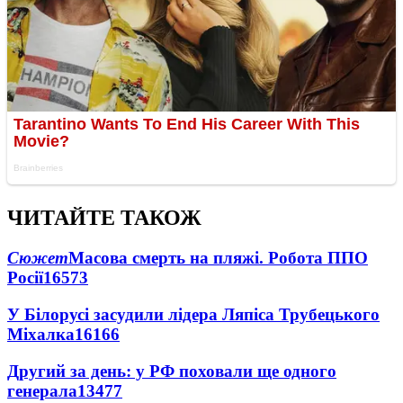
ЧИТАЙТЕ ТАКОЖ
Сюжет
Масова смерть на пляжі. Робота ППО
Росії
16573
У Білорусі засудили лідера Ляпіса Трубецького
Міхалка
16166
Другий за день: у РФ поховали ще одного
генерала
13477