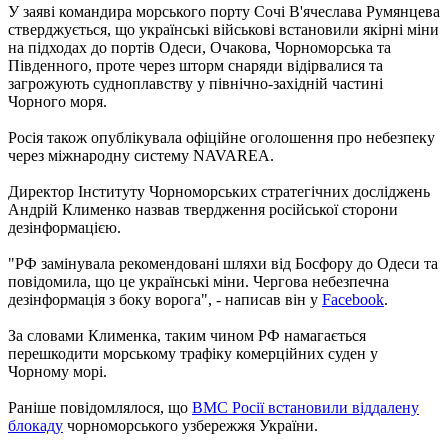
У заяві командира морського порту Сочі В'ячеслава Румянцева
стверджується, що українські військові встановили якірні міни
на підходах до портів Одеси, Очакова, Чорноморська та
Південного, проте через шторм снаряди відірвалися та
загрожують судноплавству у північно-західній частині
Чорного моря.
Росія також опублікувала офіційне оголошення про небезпеку
через міжнародну систему NAVAREA.
Директор Інституту Чорноморських стратегічних досліджень
Андрій Клименко назвав твердження російської сторони
дезінформацією.
"РФ замінувала рекомендовані шляхи від Босфору до Одеси та
повідомила, що це українські міни. Чергова небезпечна
дезінформація з боку ворога", - написав він у
Facebook
.
За словами Клименка, таким чином РФ намагається
перешкодити морському трафіку комерційних суден у
Чорному морі.
Раніше повідомлялося, що
ВМС Росії встановили віддалену
блокаду
чорноморського узбережжя України.