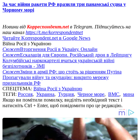
За час війни ракети РФ вразили три панамські судна у
Чорному морі
Новини від
Корреспондент.net
в Telegram. Підписуйтесь на
наш канал
https://t.me/korrespondentnet
Читайте Korrespondent.net в Google News
Війна Росії з Україною
Сюжет
Вторгнення Росії в Україну. Онлайн
Сюжет
Ескалація для Європи. Російський дрон в Лейпцигу
Колумбійські наркокартелі вчаться українській війні
безпілотників - ЗМІ
Сюжет
Зміни в армії РФ: що стоїть за рішенням Путіна
Пропагували війну та окупацію: викрито мережу
прихильників РФ
СПЕЦТЕМА:
Війна Росії з Україною
ТЕГИ:
Россия
,
Украина
,
Турция
,
Черное море
,
ВМС
,
мина
Якщо ви помітили помилку, виділіть необхідний текст і
натисніть Ctrl + Enter, щоб повідомити про це редакцію.