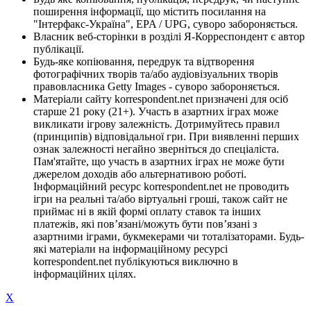
поширення інформації, що містить посилання на
"Інтерфакс-Україна", EPA / UPG, суворо забороняється.
Власник веб-сторінки в розділі Я-Корреспондент є автор
публікації.
Будь-яке копіювання, передрук та відтворення
фотографічних творів та/або аудіовізуальних творів
правовласника Getty Images - суворо забороняється.
Матеріали сайту korrespondent.net призначені для осіб
старше 21 року (21+). Участь в азартних іграх може
викликати ігрову залежність. Дотримуйтесь правил
(принципів) відповідальної гри. При виявленні перших
ознак залежності негайно зверніться до спеціаліста.
Пам'ятайте, що участь в азартних іграх не може бути
джерелом доходів або альтернативою роботі.
Інформаційний ресурс korrespondent.net не проводить
ігри на реальні та/або віртуальні гроші, також сайт не
приймає ні в якій формі оплату ставок та інших
платежів, які пов’язані/можуть бути пов’язані з
азартними іграми, букмекерами чи тоталізаторами. Будь-
які матеріали на інформаційному ресурсі
korrespondent.net публікуються виключно в
інформаційних цілях.
X