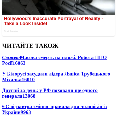
ЧИТАЙТЕ ТАКОЖ
Сюжет
Масова смерть на пляжі. Робота ППО
Росії
16063
У Білорусі засудили лідера Ляпіса Трубецького
Міхалка
16010
Другий за день: у РФ поховали ще одного
генерала
13068
ЄС відзавтра змінює правила для чоловіків із
України
9963