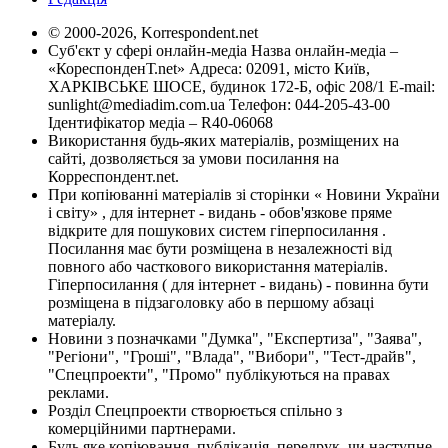
© 2000-2026, Korrespondent.net
Суб'єкт у сфері онлайн-медіа Назва онлайн-медіа –
«КореспонденТ.net» Адреса: 02091, місто Київ,
ХАРКІВСЬКЕ ШОСЕ, будинок 172-Б, офіс 208/1 E-mail:
sunlight@mediadim.com.ua
Телефон: 044-205-43-00
Ідентифікатор медіа – R40-06068
Використання будь-яких матеріалів, розміщених на
сайті, дозволяється за умови посилання на
Корреспондент.net.
При копіюванні матеріалів зі сторінки « Новини України
і світу» , для інтернет - видань - обов'язкове пряме
відкрите для пошукових систем гіперпосилання .
Посилання має бути розміщена в незалежності від
повного або часткового використання матеріалів.
Гіперпосилання ( для інтернет - видань) - повинна бути
розміщена в підзаголовку або в першому абзаці
матеріалу.
Новини з позначками "Думка", "Експертиза", "Заява",
"Регіони", "Гроші", "Влада", "Вибори", "Тест-драйв",
"Спецпроекти", "Промо" публікуються на правах
реклами.
Розділ Спецпроекти створюється спільно з
комерційними партнерами.
Будь яке копіювання, публікація, передрук, чи наступне