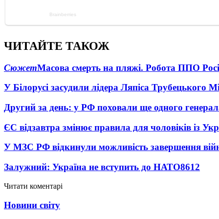
ЧИТАЙТЕ ТАКОЖ
Сюжет
Масова смерть на пляжі. Робота ППО Росі
У Білорусі засудили лідера Ляпіса Трубецького М
Другий за день: у РФ поховали ще одного генерал
ЄС відзавтра змінює правила для чоловіків із Ук
У МЗС РФ відкинули можливість завершення вій
Залужний: Україна не вступить до НАТО
8612
Читати коментарі
Новини світу