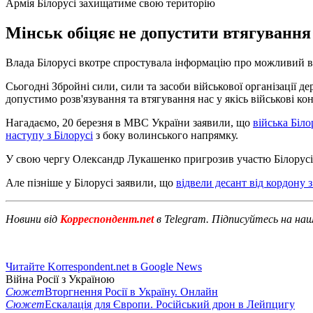
Армія Білорусі захищатиме свою територію
Мінськ обіцяє не допустити втягування 
Влада Білорусі вкотре спростувала інформацію про можливий вс
Сьогодні Збройні сили, сили та засоби військової організації де
допустимо розв'язування та втягування нас у якісь військові к
Нагадаємо, 20 березня в МВС України заявили, що
війська Біло
наступу з Білорусі
з боку волинського напрямку.
У свою чергу Олександр Лукашенко пригрозив участю Білорусі у 
Але пізніше у Білорусі заявили, що
відвели десант від кордону 
Новини від
Корреспондент.net
в Telegram. Підписуйтесь на на
Читайте Korrespondent.net в Google News
Війна Росії з Україною
Сюжет
Вторгнення Росії в Україну. Онлайн
Сюжет
Ескалація для Європи. Російський дрон в Лейпцигу