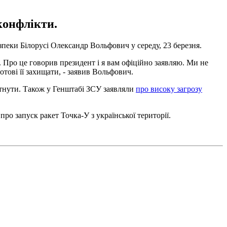
конфлікти.
пеки Білорусі Олександр Вольфович у середу, 23 березня.
и. Про це говорив президент і я вам офіційно заявляю. Ми не
отові її захищати, - заявив Вольфович.
тнути. Також у Генштабі ЗСУ заявляли
про високу загрозу
ро запуск ракет Точка-У з української території.