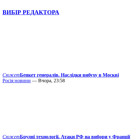
ВИБІР РЕДАКТОРА
Сюжет
Бенкет генералів. Наслідки вибуху в Москві
Росія новини
— Вчора, 23:58
Сюжет
Брудні технології. Атаки РФ на вибори у Франції