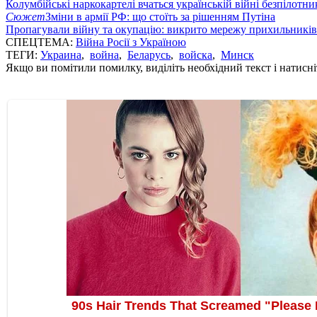
Колумбійські наркокартелі вчаться українській війні безпілотни
Сюжет
Зміни в армії РФ: що стоїть за рішенням Путіна
Пропагували війну та окупацію: викрито мережу прихильникі
СПЕЦТЕМА:
Війна Росії з Україною
ТЕГИ:
Украина
,
война
,
Беларусь
,
войска
,
Минск
Якщо ви помітили помилку, виділіть необхідний текст і натисніт