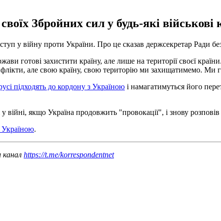
своїх Збройних сил у будь-які військові 
туп у війну проти України. Про це сказав держсекретар Ради без
ржави готові захистити країну, але лише на території своєї країн
онфлікти, але свою країну, свою територію ми захищатимемо. Ми г
русі підходять до кордону з Україною
і намагатимуться його пере
війні, якщо Україна продовжить "провокації", і знову розповів п
з Україною
.
ш канал
https://t.me/korrespondentnet