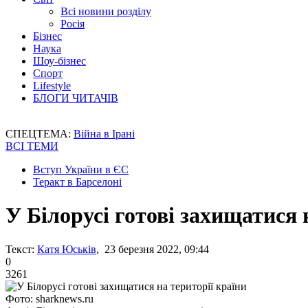
Всі новини розділу
Росія
Бізнес
Наука
Шоу-бізнес
Спорт
Lifestyle
БЛОГИ ЧИТАЧІВ
СПЕЦТЕМА:
Війна в Ірані
ВСІ ТЕМИ
Вступ України в ЄС
Теракт в Барселоні
У Білорусі готові захищатися 
Текст:
Катя Юськів
, 23 березня 2022, 09:44
0
3261
Фото: sharknews.ru