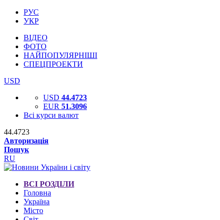
РУС
УКР
ВІДЕО
ФОТО
НАЙПОПУЛЯРНІШІ
СПЕЦПРОЕКТИ
USD
USD
44.4723
EUR
51.3096
Всі курси валют
44.4723
Авторизація
Пошук
RU
ВСІ РОЗДІЛИ
Головна
Україна
Місто
Світ