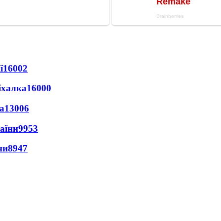
ї
16002
іхалка
16000
а
13006
раїни
9953
ни
8947