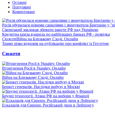
Останні
Популярні
Коментовані
Росія обурилася новими санкціями і звинуватила Британію у "в
Сікорський закликав збивати ракети РФ над Україною
Кредитна криза вдарила по найбільших банках РФ - розвідка
Сюжет
Війна на Близькому Сході. Онлайн
Трамп різко відповів на публікацію про конфлікт із Гегсетом
Сюжети
Вторгнення Росії в Україну. Онлайн
Війна на Близькому Сході. Онлайн
Бенкет генералів. Наслідки вибуху в Москві
Брудні технології. Атаки РФ на вибори у Франції
Ескалація для Європи. Російський дрон в Лейпцигу