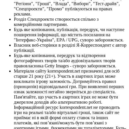
"Регіони", "Гроші", "Влада", "Вибори", "Тест-драйв",
"Спецпроекти", "Промо" публікуються на правах
реклами.
Розділ Спецпроекти створюється спільно з
комерційними партнерами.
Будь яке копіювання, публікація, передрук, чи наступне
поширення інформації, що містить посилання на
"Інтерфакс-Україна", EPA / UPG, суворо забороняється.
Власник веб-сторінки в розділі Я-Корреспондент є автор
публікації.
Будь-яке копіювання, передрук та відтворення
фотографічних творів та/або аудіовізуальних творів
правовласника Getty Images - суворо забороняється.
Матеріали сайту korrespondent.net призначені для осіб
старше 21 року (21+). Участь в азартних іграх може
викликати ігрову залежність. Дотримуйтесь правил
(принципів) відповідальної гри. При виявленні перших
ознак залежності негайно зверніться до спеціаліста.
Пам'ятайте, що участь в азартних іграх не може бути
джерелом доходів або альтернативою роботі.
Інформаційний ресурс korrespondent.net не проводить
ігри на реальні та/або віртуальні гроші, також сайт не
приймає ні в якій формі оплату ставок та інших
платежів, які пов’язані/можуть бути пов’язані з
азартними іграми, букмекерами чи тоталізаторами. Будь-