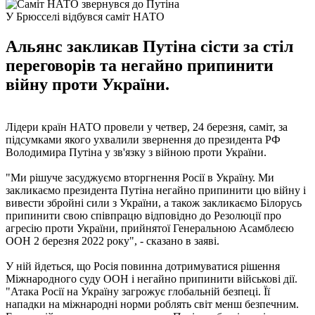
У Брюсселі відбувся саміт НАТО
Альянс закликав Путіна сісти за стіл
переговорів та негайно припинити
війну проти України.
Лідери країн НАТО провели у четвер, 24 березня, саміт, за
підсумками якого ухвалили звернення до президента РФ
Володимира Путіна у зв'язку з війною проти України.
"Ми рішуче засуджуємо вторгнення Росії в Україну. Ми
закликаємо президента Путіна негайно припинити цю війну і
вивести збройні сили з України, а також закликаємо Білорусь
припинити свою співпрацю відповідно до Резолюції про
агресію проти України, прийнятої Генеральною Асамблеєю
ООН 2 березня 2022 року", - сказано в заяві.
У ній йдеться, що Росія повинна дотримуватися рішення
Міжнародного суду ООН і негайно припинити військові дії.
"Атака Росії на Україну загрожує глобальній безпеці. Її
нападки на міжнародні норми роблять світ менш безпечним.