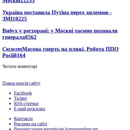
Москві
12235
Україна поставила Путіна перед дилемою -
ЗМІ
10225
Вибух у ресторані: у Москві таємно поховали
генерала
8562
Сюжет
Масова смерть на пляжі. Робота ППО
Росії
8164
Читати коментарі
Повна версія сайту
Facebook
Twitter
RSS-стрічки
E-mail розсилка
Контакти
Реклама на сайті
Використання матеріалів korrespondent.net