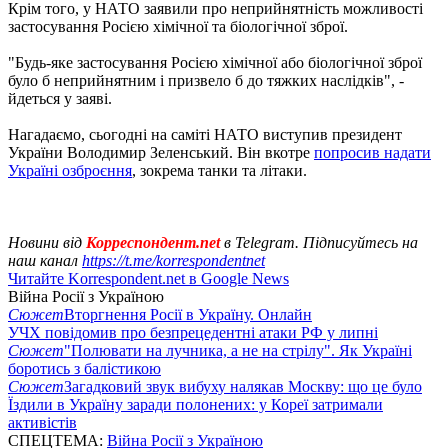
Крім того, у НАТО заявили про неприйнятність можливості
застосування Росією хімічної та біологічної зброї.
"Будь-яке застосування Росією хімічної або біологічної зброї
було б неприйнятним і призвело б до тяжких наслідків", -
йдеться у заяві.
Нагадаємо, сьогодні на саміті НАТО виступив президент
України Володимир Зеленський. Він вкотре
попросив надати
Україні озброєння
, зокрема танки та літаки.
Новини від
Корреспондент.net
в Telegram. Підписуйтесь на
наш канал
https://t.me/korrespondentnet
Читайте Korrespondent.net в Google News
Війна Росії з Україною
Сюжет
Вторгнення Росії в Україну. Онлайн
УЧХ повідомив про безпрецедентні атаки РФ у липні
Сюжет
"Полювати на лучника, а не на стрілу". Як Україні
боротись з балістикою
Сюжет
Загадковий звук вибуху налякав Москву: що це було
Їздили в Україну заради полонених: у Кореї затримали
активістів
СПЕЦТЕМА:
Війна Росії з Україною