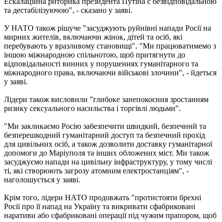
Ескалаційна риторика президента Путіна є безвідповідальною
та дестабілізуючою", - сказано у заяві.
У НАТО також рішуче "засуджують руйнівні напади Росії на
мирних жителів, включаючи жінок, дітей та осіб, які
перебувають у вразливому становищі". "Ми працюватимемо з
іншою міжнародною спільнотою, щоб притягнути до
відповідальності винних у порушеннях гуманітарного та
міжнародного права, включаючи військові злочини", - йдеться
у заяві.
Лідери також висловили "глибоке занепокоєння зростанням
ризику сексуального насильства і торгівлі людьми".
"Ми закликаємо Росію забезпечити швидкий, безпечний та
безперешкодний гуманітарний доступ та безпечний прохід
для цивільних осіб, а також дозволити доставку гуманітарної
допомоги до Маріуполя та інших обложених міст. Ми також
засуджуємо напади на цивільну інфраструктуру, у тому числі
ті, які створюють загрозу атомним електростанціям", -
наголошується у заяві.
Крім того, лідери НАТО продовжать "протистояти брехні
Росії про її напад на Україну та викривати сфабриковані
наративи або сфабриковані операції під чужим прапором, щоб