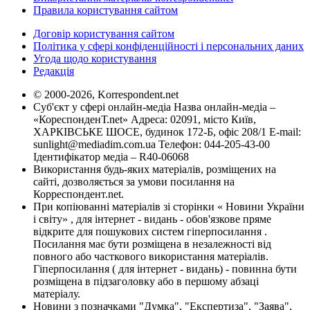
Правила користування сайтом
Договір користування сайтом
Політика у сфері конфіденційності і персональних даних
Угода щодо користування
Редакція
© 2000-2026, Korrespondent.net
Суб'єкт у сфері онлайн-медіа Назва онлайн-медіа –
«КореспонденТ.net» Адреса: 02091, місто Київ,
ХАРКІВСЬКЕ ШОСЕ, будинок 172-Б, офіс 208/1 E-mail:
sunlight@mediadim.com.ua
Телефон: 044-205-43-00
Ідентифікатор медіа – R40-06068
Використання будь-яких матеріалів, розміщених на
сайті, дозволяється за умови посилання на
Корреспондент.net.
При копіюванні матеріалів зі сторінки « Новини України
і світу» , для інтернет - видань - обов'язкове пряме
відкрите для пошукових систем гіперпосилання .
Посилання має бути розміщена в незалежності від
повного або часткового використання матеріалів.
Гіперпосилання ( для інтернет - видань) - повинна бути
розміщена в підзаголовку або в першому абзаці
матеріалу.
Новини з позначками "Думка", "Експертиза", "Заява",