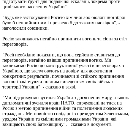
підготувати ґрунт для подальшої ескалації, зокрема проти
цивільного населення України".
"Будь-яке застосування Росією хімічної або біологічної зброї
було б неприйнятним і призвело б до тяжких наслідків", -
наголосили союзники.
Росію закликають негайно припинити вогонь та сісти за стіл
переговорів.
"Росії необхідно показати, що вона серйозно ставиться до
переговорів, негайно ввівши припинення вогню. Ми
закликаємо Росію до конструктивної участі в переговорах з
Україною, що заслуговують на довіру, для досягнення
конкретних результатів, починаючи зі стійкого припинення
вогню і закінчуючи повним виведенням своїх військ з
території України", - сказано в заяві.
"Ми підтримуємо зусилля України з досягнення миру, а також
дипломатичні зусилля країн НАТО, спрямовані на тиск на
Росію з метою припинення війни та полегшення людських
страждань. Ми повністю солідарні з президентом Зеленським,
урядом України та сміливими громадянами України, які
захищають свою Батьківщину", - сказано в документі.