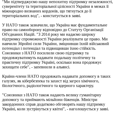
"Ми підтверджуємо нашу непохитну підтримку незалежності,
суверенітету та територіальної цілісності України в межах її
міжнародно визнаних кордонів, що тягнуться до її
територіальних вод", - констатується в заяві.
У НАТО також зазначили, що Україна має фундаментальне
право на самооборону відповідно до Статуту Організації
Об'єднаних Націй. "З 2014 року ми надаємо широку
підтримку спроможності України реалізувати це право. Ми
навчили Збройні сили України, зміцнивши їхній військовий
потенціал і потенціал та підвищивши їхню стійкість.
Союзники з НАТО посилили свою підтримку та
продовжуватимуть надавати подальшу політичну та
практичну підтримку Україні, оскільки вона продовжує
захищати себе", - запевнили в альянсі.
Країни-члени НАТО продовжать надавати допомогу в таких
галузях, як кібербезпека та захист від загроз хімічного,
біологічного, радіологічного та ядерного характеру.
"Союзники з НАТО також надають велику гуманітарну
допомогу та приймають мільйони біженців. Міністри
закордонних справ додатково обговорять нашу підтримку
Україні, коли зустрінуться у квітні", - наголошується у заяві.