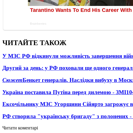
ЧИТАЙТЕ ТАКОЖ
У МЗС РФ відкинули можливість завершення вій
Другий за день: у РФ поховали ще одного генерал
Сюжет
Бенкет генералів. Наслідки вибуху в Моск
Україна поставила Путіна перед дилемою - ЗМІ
10
Ексочільнику МЗС Угорщини Сійярто загрожує в
РФ створила "українську бригаду" з полонених -
Читати коментарі