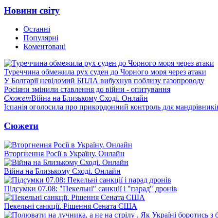
Новини світу
Останні
Популярні
Коментовані
Туреччина обмежила рух суден до Чорного моря через атаки
У Болгарії невідомий БПЛА вибухнув поблизу газопроводу
Росіяни змінили ставлення до війни - опитування
Сюжет
Війна на Близькому Сході. Онлайн
Іспанія оголосила про прикордонний контроль для мандрівників 
Сюжети
Вторгнення Росії в Україну. Онлайн
Війна на Близькому Сході. Онлайн
Підсумки 07.08: "Пекельні" санкції і "парад" дронів
Пекельні санкції. Рішення Сената США