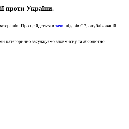
ії проти України.
матеріалів. Про це йдеться в
заяві
лідерів G7, опублікованій
м ми категорично засуджуємо зловмисну ​​та абсолютно