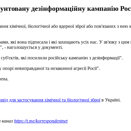
рунтовану дезінформаційну кампанію Рос
ння хімічної, біологічної або ядерної зброї або пов'язаних з нею 
ми, які вона підписала і які захищають усіх нас. У зв'язку з ци
, - наголошується у документі.
уб'єктів, які посилили російську кампанію з дезінформації".
опорі невиправданої та незаконної агресії Росії".
лена.
ід для застосування хімічної та біологічної зброї
в Україні.
ш канал
https://t.me/korrespondentnet