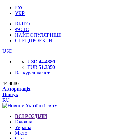
РУС
УКР
ВІДЕО
ФОТО
НАЙПОПУЛЯРНІШІ
СПЕЦПРОЕКТИ
USD
USD
44.4886
EUR
51.3350
Всі курси валют
44.4886
Авторизація
Пошук
RU
ВСІ РОЗДІЛИ
Головна
Україна
Місто
Світ