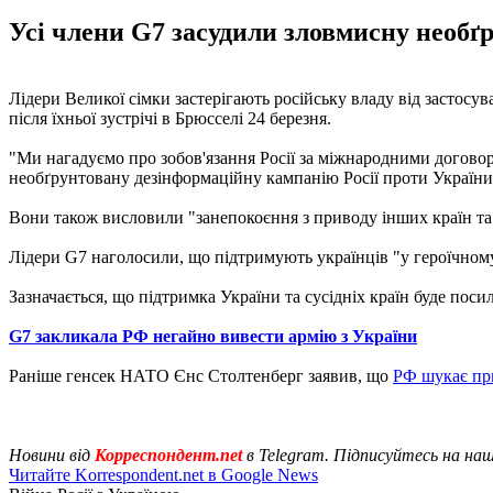
Усі члени G7 засудили зловмисну необґ
Лідери Великої сімки застерігають російську владу від застосува
після їхньої зустрічі в Брюсселі 24 березня.
"Ми нагадуємо про зобов'язання Росії за міжнародними договора
необґрунтовану дезінформаційну кампанію Росії проти України"
Вони також висловили "занепокоєння з приводу інших країн та с
Лідери G7 наголосили, що підтримують українців "у героїчному 
Зазначається, що підтримка України та сусідніх країн буде поси
G7 закликала РФ негайно вивести армію з України
Раніше генсек НАТО Єнс Столтенберг заявив, що
РФ шукає прив
Новини від
Корреспондент.net
в Telegram. Підписуйтесь на на
Читайте Korrespondent.net в Google News