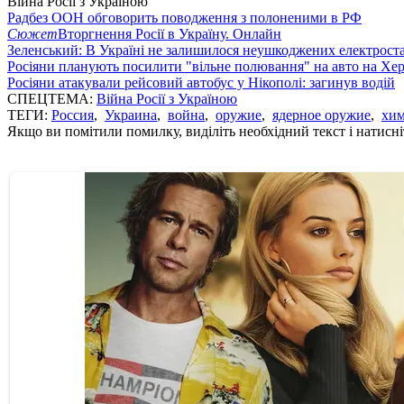
Війна Росії з Україною
Радбез ООН обговорить поводження з полоненими в РФ
Сюжет
Вторгнення Росії в Україну. Онлайн
Зеленський: В Україні не залишилося неушкоджених електрост
Росіяни планують посилити "вільне полювання" на авто на Хе
Росіяни атакували рейсовий автобус у Нікополі: загинув водій
СПЕЦТЕМА:
Війна Росії з Україною
ТЕГИ:
Россия
,
Украина
,
война
,
оружие
,
ядерное оружие
,
хим
Якщо ви помітили помилку, виділіть необхідний текст і натисніт