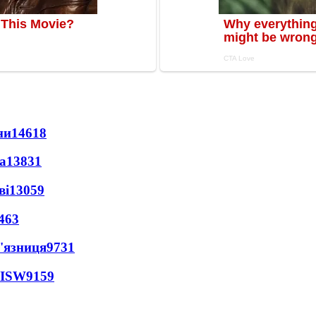
ни
14618
а
13831
ві
13059
463
'язниця
9731
 ISW
9159