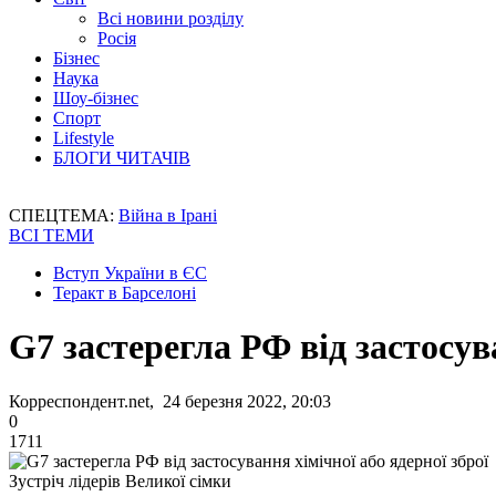
Всі новини розділу
Росія
Бізнес
Наука
Шоу-бізнес
Спорт
Lifestyle
БЛОГИ ЧИТАЧІВ
СПЕЦТЕМА:
Війна в Ірані
ВСІ ТЕМИ
Вступ України в ЄС
Теракт в Барселоні
G7 застерегла РФ від застосув
Корреспондент.net, 24 березня 2022, 20:03
0
1711
Зустріч лідерів Великої сімки