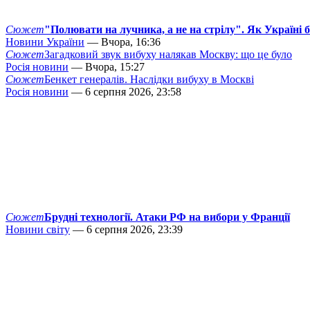
Сюжет
"Полювати на лучника, а не на стрілу". Як Україні 
Новини України
— Вчора, 16:36
Сюжет
Загадковий звук вибуху налякав Москву: що це було
Росія новини
— Вчора, 15:27
Сюжет
Бенкет генералів. Наслідки вибуху в Москві
Росія новини
— 6 серпня 2026, 23:58
Сюжет
Брудні технології. Атаки РФ на вибори у Франції
Новини світу
— 6 серпня 2026, 23:39