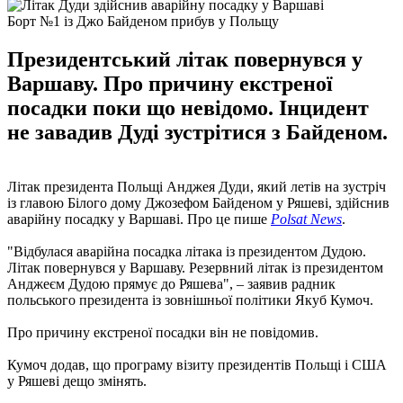
Борт №1 із Джо Байденом прибув у Польщу
Президентський літак повернувся у
Варшаву. Про причину екстреної
посадки поки що невідомо. Інцидент
не завадив Дуді зустрітися з Байденом.
Літак президента Польщі Анджея Дуди, який летів на зустріч
із главою Білого дому Джозефом Байденом у Ряшеві, здійснив
аварійну посадку у Варшаві. Про це пише
Polsat News
.
"Відбулася аварійна посадка літака із президентом Дудою.
Літак повернувся у Варшаву. Резервний літак із президентом
Анджеєм Дудою прямує до Ряшева", – заявив радник
польського президента із зовнішньої політики Якуб Кумоч.
Про причину екстреної посадки він не повідомив.
Кумоч додав, що програму візиту президентів Польщі і США
у Ряшеві дещо змінять.