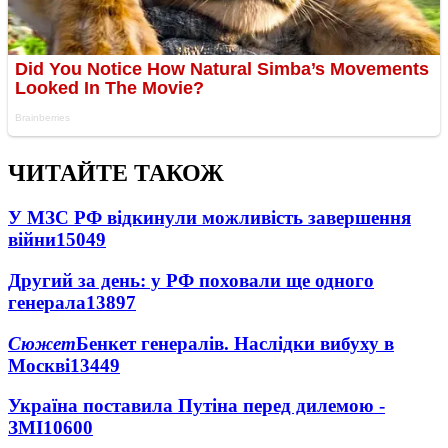
ЧИТАЙТЕ ТАКОЖ
У МЗС РФ відкинули можливість завершення
війни
15049
Другий за день: у РФ поховали ще одного
генерала
13897
Сюжет
Бенкет генералів. Наслідки вибуху в
Москві
13449
Україна поставила Путіна перед дилемою -
ЗМІ
10600