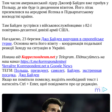
Тим часом американський лідер Джозеф Байден вже прибув у
Польщу, де він буде із дводенним візитом. Його літак
приземлився на аеродромі Ясенка в Підкарпатському
воєводстві країни.
Там Байден зустрівся з військовослужбовцями з 82-ї
повітряно-десантної дивізії армії США.
Нагадаємо, 23 березня
Джо Байден вирушив в європейське
турне
. Основна мета його візиту – координація подальшої
реакції Заходу на ситуацію в Україні.
Новини від
Корреспондент.net
у Telegram. Підписуйтесь на
наш канал
https://t.me/korrespondentnet
Читайте Korrespondent.net в Google News
ТЕГИ:
Польша
,
президент
,
самолет
,
Байден
,
экстренная
посадка
,
Джо Байден
Якщо ви помітили помилку, виділіть необхідний текст і
натисніть Ctrl + Enter, щоб повідомити про це редакцію.