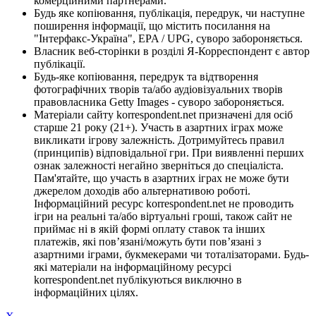
комерційними партнерами.
Будь яке копіювання, публікація, передрук, чи наступне
поширення інформації, що містить посилання на
"Інтерфакс-Україна", EPA / UPG, суворо забороняється.
Власник веб-сторінки в розділі Я-Корреспондент є автор
публікації.
Будь-яке копіювання, передрук та відтворення
фотографічних творів та/або аудіовізуальних творів
правовласника Getty Images - суворо забороняється.
Матеріали сайту korrespondent.net призначені для осіб
старше 21 року (21+). Участь в азартних іграх може
викликати ігрову залежність. Дотримуйтесь правил
(принципів) відповідальної гри. При виявленні перших
ознак залежності негайно зверніться до спеціаліста.
Пам'ятайте, що участь в азартних іграх не може бути
джерелом доходів або альтернативою роботі.
Інформаційний ресурс korrespondent.net не проводить
ігри на реальні та/або віртуальні гроші, також сайт не
приймає ні в якій формі оплату ставок та інших
платежів, які пов’язані/можуть бути пов’язані з
азартними іграми, букмекерами чи тоталізаторами. Будь-
які матеріали на інформаційному ресурсі
korrespondent.net публікуються виключно в
інформаційних цілях.