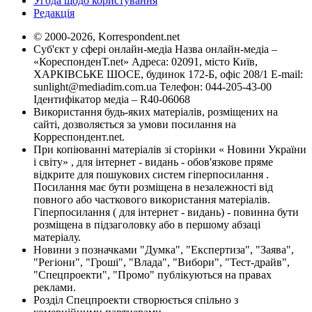
Угода щодо користування
Редакція
© 2000-2026, Korrespondent.net
Суб'єкт у сфері онлайн-медіа Назва онлайн-медіа –
«КореспонденТ.net» Адреса: 02091, місто Київ,
ХАРКІВСЬКЕ ШОСЕ, будинок 172-Б, офіс 208/1 E-mail:
sunlight@mediadim.com.ua
Телефон: 044-205-43-00
Ідентифікатор медіа – R40-06068
Використання будь-яких матеріалів, розміщених на
сайті, дозволяється за умови посилання на
Корреспондент.net.
При копіюванні матеріалів зі сторінки « Новини України
і світу» , для інтернет - видань - обов'язкове пряме
відкрите для пошукових систем гіперпосилання .
Посилання має бути розміщена в незалежності від
повного або часткового використання матеріалів.
Гіперпосилання ( для інтернет - видань) - повинна бути
розміщена в підзаголовку або в першому абзаці
матеріалу.
Новини з позначками "Думка", "Експертиза", "Заява",
"Регіони", "Гроші", "Влада", "Вибори", "Тест-драйв",
"Спецпроекти", "Промо" публікуються на правах
реклами.
Розділ Спецпроекти створюється спільно з