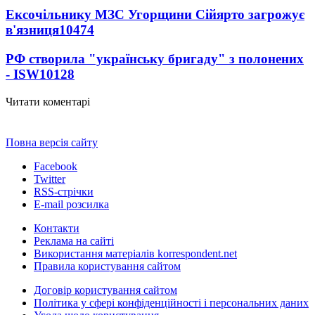
Ексочільнику МЗС Угорщини Сійярто загрожує
в'язниця
10474
РФ створила "українську бригаду" з полонених
- ISW
10128
Читати коментарі
Повна версія сайту
Facebook
Twitter
RSS-стрічки
E-mail розсилка
Контакти
Реклама на сайті
Використання матеріалів korrespondent.net
Правила користування сайтом
Договір користування сайтом
Політика у сфері конфіденційності і персональних даних