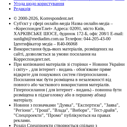
Угода щодо користування
Редакція
© 2000-2026, Korrespondent.net
Суб'єкт у сфері онлайн-медіа Назва онлайн-медіа –
«КореспонденТ.net» Адреса: 02091, місто Київ,
ХАРКІВСЬКЕ ШОСЕ, будинок 172-Б, офіс 208/1 E-mail:
sunlight@mediadim.com.ua
Телефон: 044-205-43-00
Ідентифікатор медіа – R40-06068
Використання будь-яких матеріалів, розміщених на
сайті, дозволяється за умови посилання на
Корреспондент.net.
При копіюванні матеріалів зі сторінки « Новини України
і світу» , для інтернет - видань - обов'язкове пряме
відкрите для пошукових систем гіперпосилання .
Посилання має бути розміщена в незалежності від
повного або часткового використання матеріалів.
Гіперпосилання ( для інтернет - видань) - повинна бути
розміщена в підзаголовку або в першому абзаці
матеріалу.
Новини з позначками "Думка", "Експертиза", "Заява",
"Регіони", "Гроші", "Влада", "Вибори", "Тест-драйв",
"Спецпроекти", "Промо" публікуються на правах
реклами.
Розділ Спецпроекти створюється спільно з