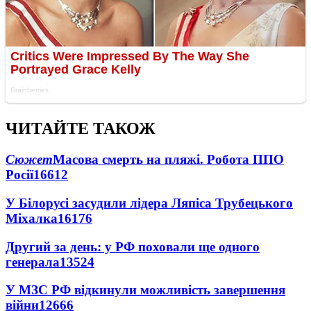
ЧИТАЙТЕ ТАКОЖ
Сюжет
Масова смерть на пляжі. Робота ППО
Росії
16612
У Білорусі засудили лідера Ляпіса Трубецького
Міхалка
16176
Другий за день: у РФ поховали ще одного
генерала
13524
У МЗС РФ відкинули можливість завершення
війни
12666