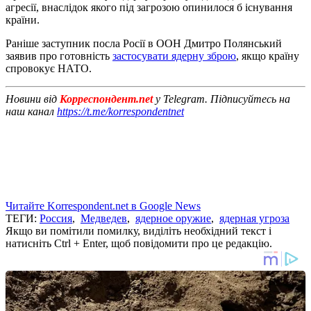
агресії, внаслідок якого під загрозою опинилося б існування
країни.
Раніше заступник посла Росії в ООН Дмитро Полянський
заявив про готовність
застосувати ядерну зброю
, якщо країну
спровокує НАТО.
Новини від
Корреспондент.net
у Telegram. Підписуйтесь на
наш канал
https://t.me/korrespondentnet
Читайте Korrespondent.net в Google News
ТЕГИ:
Россия
,
Медведев
,
ядерное оружие
,
ядерная угроза
Якщо ви помітили помилку, виділіть необхідний текст і
натисніть Ctrl + Enter, щоб повідомити про це редакцію.