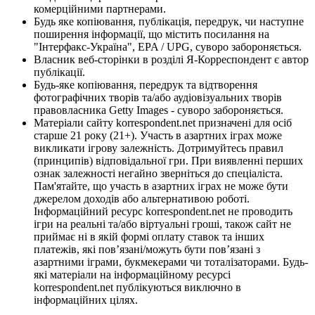
комерційними партнерами.
Будь яке копіювання, публікація, передрук, чи наступне
поширення інформації, що містить посилання на
"Інтерфакс-Україна", EPA / UPG, суворо забороняється.
Власник веб-сторінки в розділі Я-Корреспондент є автор
публікації.
Будь-яке копіювання, передрук та відтворення
фотографічних творів та/або аудіовізуальних творів
правовласника Getty Images - суворо забороняється.
Матеріали сайту korrespondent.net призначені для осіб
старше 21 року (21+). Участь в азартних іграх може
викликати ігрову залежність. Дотримуйтесь правил
(принципів) відповідальної гри. При виявленні перших
ознак залежності негайно зверніться до спеціаліста.
Пам'ятайте, що участь в азартних іграх не може бути
джерелом доходів або альтернативою роботі.
Інформаційний ресурс korrespondent.net не проводить
ігри на реальні та/або віртуальні гроші, також сайт не
приймає ні в якій формі оплату ставок та інших
платежів, які пов’язані/можуть бути пов’язані з
азартними іграми, букмекерами чи тоталізаторами. Будь-
які матеріали на інформаційному ресурсі
korrespondent.net публікуються виключно в
інформаційних цілях.