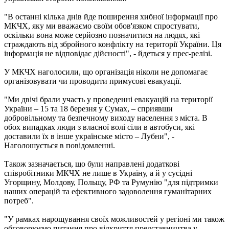
"В останні кілька днів йде поширення хибної інформації про
МКЧХ, яку ми вважаємо своїм обов'язком спростувати,
оскільки вона може серйозно позначитися на людях, які
страждають від збройного конфлікту на території України. Ця
інформація не відповідає дійсності", - йдеться у прес-релізі.
У МКЧХ наголосили, що організація ніколи не допомагає
організовувати чи проводити примусові евакуації.
"Ми двічі брали участь у проведенні евакуацій на території
України – 15 та 18 березня у Сумах, – сприявши
добровільному та безпечному виходу населення з міста. В
обох випадках люди з власної волі сіли в автобуси, які
доставили їх в інше українське місто – Лубни", -
Наголошується в повідомленні.
Також зазначається, що були направлені додаткові
співробітники МКЧХ не лише в Україну, а й у сусідні
Угорщину, Молдову, Польщу, РФ та Румунію "для підтримки
наших операцій та ефективного задоволення гуманітарних
потреб".
"У рамках нарощування своїх можливостей у регіоні ми також
обговорюємо питання про відкриття представництва у