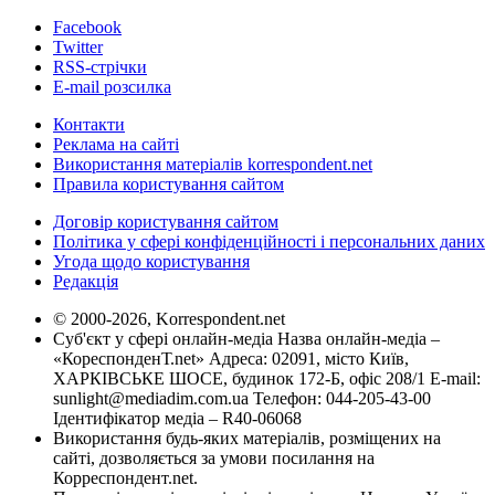
Facebook
Twitter
RSS-стрічки
E-mail розсилка
Контакти
Реклама на сайті
Використання матеріалів korrespondent.net
Правила користування сайтом
Договір користування сайтом
Політика у сфері конфіденційності і персональних даних
Угода щодо користування
Редакція
© 2000-2026, Korrespondent.net
Суб'єкт у сфері онлайн-медіа Назва онлайн-медіа –
«КореспонденТ.net» Адреса: 02091, місто Київ,
ХАРКІВСЬКЕ ШОСЕ, будинок 172-Б, офіс 208/1 E-mail:
sunlight@mediadim.com.ua
Телефон: 044-205-43-00
Ідентифікатор медіа – R40-06068
Використання будь-яких матеріалів, розміщених на
сайті, дозволяється за умови посилання на
Корреспондент.net.