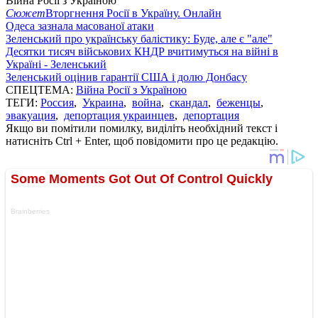
Війна Росії з Україною
Сюжет
Вторгнення Росії в Україну. Онлайн
Одеса зазнала масованої атаки
Зеленський про українську балістику: Буде, але є "але"
Десятки тисяч військових КНДР вчитимуться на війні в
Україні - Зеленський
Зеленський оцінив гарантії США і долю Донбасу
СПЕЦТЕМА:
Війна Росії з Україною
ТЕГИ:
Россия
,
Украина
,
война
,
скандал
,
беженцы
,
эвакуация
,
депортация украинцев
,
депортация
Якщо ви помітили помилку, виділіть необхідний текст і
натисніть Ctrl + Enter, щоб повідомити про це редакцію.