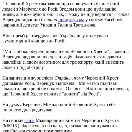
"Червоний Хрест сам заявив про свою участь у вивезенні
людей з Маріуполя до Росії. Згодом вони цю публікацію
зняли, але вже було пізно. Так, я можу це підтвердити", - слова
Верещук виданню
Страна
процитувала
у своєму Facebook
народний депутат України Галина Третьякова.
Віце-прем'єр стверджує, що Україна не узгоджувала
гуманітарний коридор до Росії.
"Ми глибоко обурені поведінкою Червоного Хреста", - заявила
Верещук, додавши, що організація відмовляється надавати
наклейки зі своїм логотипом для транспорту, який вивозить
людей з-під обстрілу.
На запитання журналіста
Страны
, чому Червоний Хрест
допомагає Росії, Верещук відповіла: "Ми маємо підстави
вважати, що гроші не пахнуть. От і все... Ніхто не приховував,
що Червоний Хрест отримує "донати" від Росії".
На думку Верещук, Міжнародний Червоний Хрест себе
повністю дискредитував.
На своєму
сайті
Міжнародний Комітет Червоного Хреста
(МКЧХ) відреагував на скандал, назвавши звинувачення
української сторони помилковими.