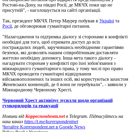
Ростові-на-Дону, на півдні Росії, де МКЧХ поки що не
присутній", - наголошується на сайті організації.
Так, президент МКЧХ Петер Маурер побував в
Україні
та
Росії
, де обговорював гуманітарні питання.
"Налагодження та підтримка діалогу зі сторонами в конфлікті
необхідні для того, щоб отримати доступ до всіх
постраждалих людей, заручившись необхідними гарантіями
безпеки, які дозволять нашим співробітникам доставляти
життєво необхідну допомогу. Інша мета такого діалогу -
нагадувати сторонам у конфлікті про їхні зобов'язання з
міжнародного гуманітарного права, у тому числі про право
МКЧХ проводити гуманітарні відвідування
військовополонених та інших осіб, які користуються захистом
Женевських конвенцій, де б вони не перебували", - заявили у
Міжнародному Червоному Хресті.
Червоний Хрест активізує зусилля щодо організації
гумкоридорів та евакуації
Новини від
Корреспондент.net
в Telegram. Підписуйтесь на
наш канал
https://t.me/korrespondentnet
Читайте Korrespondent.net в Google News