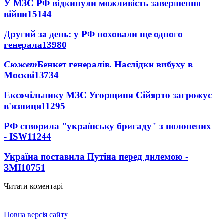
У МЗС РФ відкинули можливість завершення
війни
15144
Другий за день: у РФ поховали ще одного
генерала
13980
Сюжет
Бенкет генералів. Наслідки вибуху в
Москві
13734
Ексочільнику МЗС Угорщини Сійярто загрожує
в'язниця
11295
РФ створила "українську бригаду" з полонених
- ISW
11244
Україна поставила Путіна перед дилемою -
ЗМІ
10751
Читати коментарі
Повна версія сайту