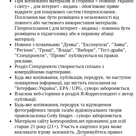
При копіюванні матеріалів зі сторінки « Новини України
і світу» , для інтернет - видань - обов'язкове пряме
відкрите для пошукових систем гіперпосилання .
Посилання має бути розміщена в незалежності від
повного або часткового використання матеріалів.
Гіперпосилання ( для інтернет - видань) - повинна бути
розміщена в підзаголовку або в першому абзаці
матеріалу.
Новини з позначками "Думка", "Експертиза", "Заява",
"Регіони", "Гроші", "Влада", "Вибори", "Тест-драйв",
"Спецпроекти", "Промо" публікуються на правах
реклами.
Розділ Спецпроекти створюється спільно з
комерційними партнерами.
Будь яке копіювання, публікація, передрук, чи наступне
поширення інформації, що містить посилання на
"Інтерфакс-Україна", EPA / UPG, суворо забороняється.
Власник веб-сторінки в розділі Я-Корреспондент є автор
публікації.
Будь-яке копіювання, передрук та відтворення
фотографічних творів та/або аудіовізуальних творів
правовласника Getty Images - суворо забороняється.
Матеріали сайту korrespondent.net призначені для осіб
старше 21 року (21+). Участь в азартних іграх може
викликати ігрову залежність. Дотримуйтесь правил