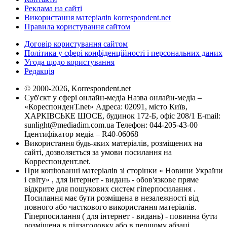
Реклама на сайті
Використання матеріалів korrespondent.net
Правила користування сайтом
Договір користування сайтом
Політика у сфері конфіденційності і персональних даних
Угода щодо користування
Редакція
© 2000-2026, Korrespondent.net
Суб'єкт у сфері онлайн-медіа Назва онлайн-медіа –
«КореспонденТ.net» Адреса: 02091, місто Київ,
ХАРКІВСЬКЕ ШОСЕ, будинок 172-Б, офіс 208/1 E-mail:
sunlight@mediadim.com.ua
Телефон: 044-205-43-00
Ідентифікатор медіа – R40-06068
Використання будь-яких матеріалів, розміщених на
сайті, дозволяється за умови посилання на
Корреспондент.net.
При копіюванні матеріалів зі сторінки « Новини України
і світу» , для інтернет - видань - обов'язкове пряме
відкрите для пошукових систем гіперпосилання .
Посилання має бути розміщена в незалежності від
повного або часткового використання матеріалів.
Гіперпосилання ( для інтернет - видань) - повинна бути
розміщена в підзаголовку або в першому абзаці