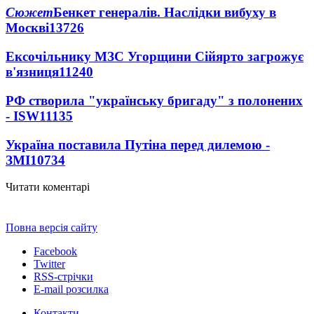
Сюжет
Бенкет генералів. Наслідки вибуху в
Москві
13726
Ексочільнику МЗС Угорщини Сійярто загрожує
в'язниця
11240
РФ створила "українську бригаду" з полонених
- ISW
11135
Україна поставила Путіна перед дилемою -
ЗМІ
10734
Читати коментарі
Повна версія сайту
Facebook
Twitter
RSS-стрічки
E-mail розсилка
Контакти