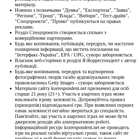
матеріалу.
Новини з позначками "Думка", "Експертиза", "Заява",
"Регіони", "Гроші", "Влада", "Вибори", "Тест-драйв",
"Спецпроекти", "Промо" публікуються на правах
реклами.
Розділ Спецпроекти створюється спільно з
комерційними партнерами.
Будь яке копіювання, публікація, передрук, чи наступне
поширення інформації, що містить посилання на
"Інтерфакс-Україна", EPA / UPG, суворо забороняється.
Власник веб-сторінки в розділі Я-Корреспондент є автор
публікації.
Будь-яке копіювання, передрук та відтворення
фотографічних творів та/або аудіовізуальних творів
правовласника Getty Images - суворо забороняється.
Матеріали сайту korrespondent.net призначені для осіб
старше 21 року (21+). Участь в азартних іграх може
викликати ігрову залежність. Дотримуйтесь правил
(принципів) відповідальної гри. При виявленні перших
ознак залежності негайно зверніться до спеціаліста.
Пам'ятайте, що участь в азартних іграх не може бути
джерелом доходів або альтернативою роботі.
Інформаційний ресурс korrespondent.net не проводить
ігри на реальні та/або віртуальні гроші, також сайт не
приймає ні в якій формі оплату ставок та інших