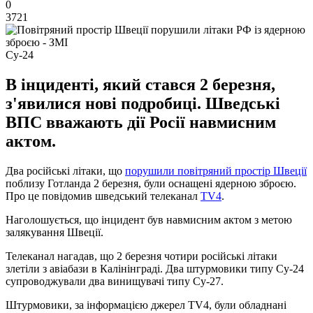
0
3721
Су-24
В інциденті, який стався 2 березня,
з'явилися нові подробиці. Шведські
ВПС вважають дії Росії навмисним
актом.
Два російські літаки, що
порушили повітряний простір Швеції
поблизу Готланда 2 березня, були оснащені ядерною зброєю.
Про це повідомив шведський телеканал
TV4
.
Наголошується, що інцидент був навмисним актом з метою
залякування Швеції.
Телеканал нагадав, що 2 березня чотири російські літаки
злетіли з авіабази в Калінінграді. Два штурмовики типу Су-24
супроводжували два винищувачі типу Су-27.
Штурмовики, за інформацією джерел TV4, були обладнані