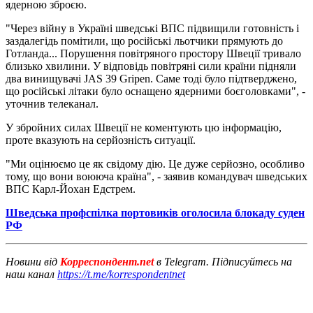
ядерною зброєю.
"Через війну в Україні шведські ВПС підвищили готовність і
заздалегідь помітили, що російські льотчики прямують до
Готланда... Порушення повітряного простору Швеції тривало
близько хвилини. У відповідь повітряні сили країни підняли
два винищувачі JAS 39 Gripen. Саме тоді було підтверджено,
що російські літаки було оснащено ядерними боєголовками", -
уточнив телеканал.
У збройних силах Швеції не коментують цю інформацію,
проте вказують на серйозність ситуації.
"Ми оцінюємо це як свідому дію. Це дуже серйозно, особливо
тому, що вони воююча країна", - заявив командувач шведських
ВПС Карл-Йохан Едстрем.
Шведська профспілка портовиків оголосила блокаду суден
РФ
Новини від
Корреспондент.net
в Telegram. Підписуйтесь на
наш канал
https://t.me/korrespondentnet