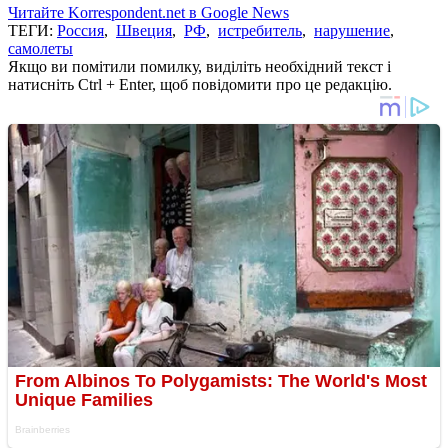
Читайте Korrespondent.net в Google News
ТЕГИ:
Россия
,
Швеция
,
РФ
,
истребитель
,
нарушение
,
самолеты
Якщо ви помітили помилку, виділіть необхідний текст і
натисніть Ctrl + Enter, щоб повідомити про це редакцію.