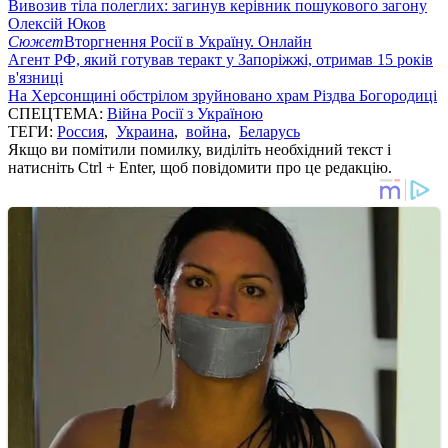
Вивозив тіла полеглих: загинув керівник пошукового загону
Олексій Юков
Сюжет
Вторгнення Росії в Україну. Онлайн
Агент РФ, який готував теракт у Запоріжжі, отримав 15 років
в'язниці
На Херсонщині обстрілом зруйновано храм Різдва Богородиці
СПЕЦТЕМА:
Війна Росії з Україною
ТЕГИ:
Россия
,
Украина
,
война
,
Беларусь
Якщо ви помітили помилку, виділіть необхідний текст і
натисніть Ctrl + Enter, щоб повідомити про це редакцію.