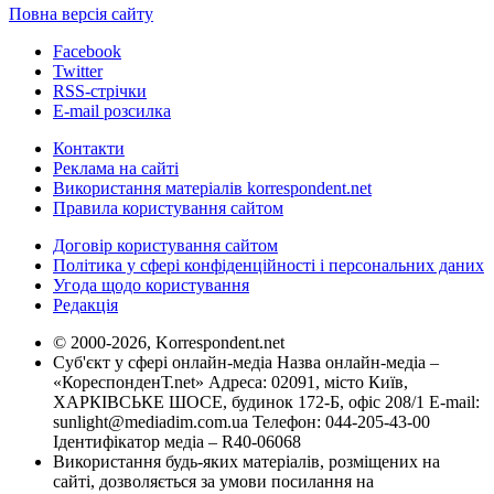
Повна версія сайту
Facebook
Twitter
RSS-стрічки
E-mail розсилка
Контакти
Реклама на сайті
Використання матеріалів korrespondent.net
Правила користування сайтом
Договір користування сайтом
Політика у сфері конфіденційності і персональних даних
Угода щодо користування
Редакція
© 2000-2026, Korrespondent.net
Суб'єкт у сфері онлайн-медіа Назва онлайн-медіа –
«КореспонденТ.net» Адреса: 02091, місто Київ,
ХАРКІВСЬКЕ ШОСЕ, будинок 172-Б, офіс 208/1 E-mail:
sunlight@mediadim.com.ua
Телефон: 044-205-43-00
Ідентифікатор медіа – R40-06068
Використання будь-яких матеріалів, розміщених на
сайті, дозволяється за умови посилання на