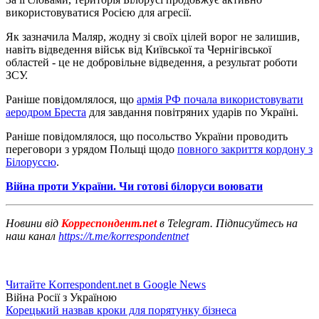
використовуватися Росією для агресії.
Як зазначила Маляр, жодну зі своїх цілей ворог не залишив,
навіть відведення військ від Київської та Чернігівської
областей - це не добровільне відведення, а результат роботи
ЗСУ.
Раніше повідомлялося, що
армія РФ почала використовувати
аеродром Бреста
для завдання повітряних ударів по Україні.
Раніше повідомлялося, що посольство України проводить
переговори з урядом Польщі щодо
повного закриття кордону з
Білоруссю
.
Війна проти України. Чи готові білоруси воювати
Новини від
Корреспондент.net
в Telegram. Підписуйтесь на
наш канал
https://t.me/korrespondentnet
Читайте Korrespondent.net в Google News
Війна Росії з Україною
Корецький назвав кроки для порятунку бізнеса