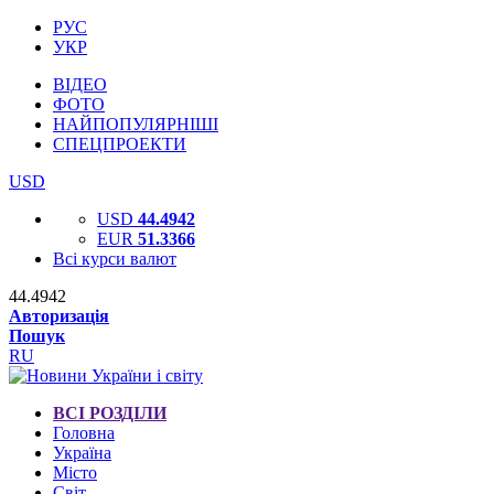
РУС
УКР
ВІДЕО
ФОТО
НАЙПОПУЛЯРНІШІ
СПЕЦПРОЕКТИ
USD
USD
44.4942
EUR
51.3366
Всі курси валют
44.4942
Авторизація
Пошук
RU
ВСІ РОЗДІЛИ
Головна
Україна
Місто
Світ