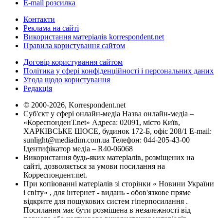
E-mail розсилка
Контакти
Реклама на сайті
Використання матеріалів korrespondent.net
Правила користування сайтом
Договір користування сайтом
Політика у сфері конфіденційності і персональних даних
Угода щодо користування
Редакція
© 2000-2026, Korrespondent.net
Суб'єкт у сфері онлайн-медіа Назва онлайн-медіа –
«КореспонденТ.net» Адреса: 02091, місто Київ,
ХАРКІВСЬКЕ ШОСЕ, будинок 172-Б, офіс 208/1 E-mail:
sunlight@mediadim.com.ua
Телефон: 044-205-43-00
Ідентифікатор медіа – R40-06068
Використання будь-яких матеріалів, розміщених на
сайті, дозволяється за умови посилання на
Корреспондент.net.
При копіюванні матеріалів зі сторінки « Новини України
і світу» , для інтернет - видань - обов'язкове пряме
відкрите для пошукових систем гіперпосилання .
Посилання має бути розміщена в незалежності від