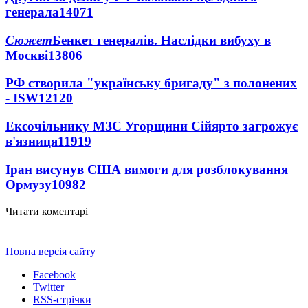
генерала
14071
Сюжет
Бенкет генералів. Наслідки вибуху в
Москві
13806
РФ створила "українську бригаду" з полонених
- ISW
12120
Ексочільнику МЗС Угорщини Сійярто загрожує
в'язниця
11919
Іран висунув США вимоги для розблокування
Ормузу
10982
Читати коментарі
Повна версія сайту
Facebook
Twitter
RSS-стрічки