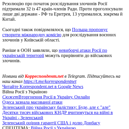
Резолюцію про початок розслідування злочинів Росії
підтримали 32 із 47 країн-членів Ради. Проти проголосували
лише дві держави - РФ та Еритрея, 13 утрималися, зокрема й
Китай.
Сьогодні також повідомлялося, що
Польща пропонує
створити міжнародну комісію
для розслідування воєнних
злочинів у Київській області.
Раніше в ООН заявляли, що
невиборчі атаки Росії по
українській території
можуть прирівняти до військових
злочинів.
Новини від
Корреспондент.net
в Telegram. Підписуйтесь на
наш канал
https://t.me/korrespondentnet
Читайте Korrespondent.net в Google News
Війна Росії з Україною
Сюжет
Вторгнення Росії в Україну. Онлайн
Одеса зазнала масованої атаки
Зеленський про українську балістику: Буде, але є "але"
Десятки тисяч військових КНДР вчитимуться на війні в
Україні - Зеленський
Зеленський оцінив гарантії США і долю Донбасу
СПЕЦТЕМА:
Війна Росії з Україною