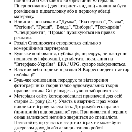
повного або часткового використання матеріалів.
Гіперпосилання ( для інтернет - видань) - повинна бути
розміщена в підзаголовку або в першому абзаці
матеріалу.
Новини з позначками "Думка", "Експертиза", "Заява",
"Регіони", "Гроші", "Влада", "Вибори", "Тест-драйв",
"Спецпроекти", "Промо" публікуються на правах
реклами.
Розділ Спецпроекти створюється спільно з
комерційними партнерами.
Будь яке копіювання, публікація, передрук, чи наступне
поширення інформації, що містить посилання на
"Інтерфакс-Україна", EPA / UPG, суворо забороняється.
Власник веб-сторінки в розділі Я-Корреспондент є автор
публікації.
Будь-яке копіювання, передрук та відтворення
фотографічних творів та/або аудіовізуальних творів
правовласника Getty Images - суворо забороняється.
Матеріали сайту korrespondent.net призначені для осіб
старше 21 року (21+). Участь в азартних іграх може
викликати ігрову залежність. Дотримуйтесь правил
(принципів) відповідальної гри. При виявленні перших
ознак залежності негайно зверніться до спеціаліста.
Пам'ятайте, що участь в азартних іграх не може бути
джерелом доходів або альтернативою роботі.