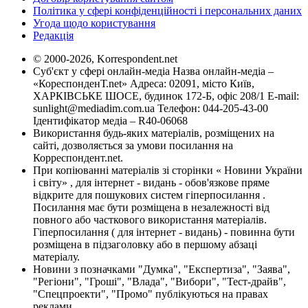
Політика у сфері конфіденційності і персональних даних
Угода щодо користування
Редакція
© 2000-2026, Korrespondent.net
Суб'єкт у сфері онлайн-медіа Назва онлайн-медіа –
«КореспонденТ.net» Адреса: 02091, місто Київ,
ХАРКІВСЬКЕ ШОСЕ, будинок 172-Б, офіс 208/1 E-mail:
sunlight@mediadim.com.ua
Телефон: 044-205-43-00
Ідентифікатор медіа – R40-06068
Використання будь-яких матеріалів, розміщених на
сайті, дозволяється за умови посилання на
Корреспондент.net.
При копіюванні матеріалів зі сторінки « Новини України
і світу» , для інтернет - видань - обов'язкове пряме
відкрите для пошукових систем гіперпосилання .
Посилання має бути розміщена в незалежності від
повного або часткового використання матеріалів.
Гіперпосилання ( для інтернет - видань) - повинна бути
розміщена в підзаголовку або в першому абзаці
матеріалу.
Новини з позначками "Думка", "Експертиза", "Заява",
"Регіони", "Гроші", "Влада", "Вибори", "Тест-драйв",
"Спецпроекти", "Промо" публікуються на правах
реклами.