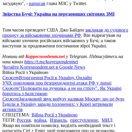
засуджую", -
написав
глава МЗС у Twitter.
Звірства Бучі: Україна на передовицях світових ЗМІ
Тим часом президент США Джо Байден
закликав до судового
процесу за військовими злочинами РФ
. Він відреагував на
військові злочини російських військових у Бучі, а також
виступив за продовження постачання зброї Україні.
Новини від
Корреспондент.net
у Telegram. Підписуйтесь на
наш канал
https://t.me/korrespondentnet
Читайте Korrespondent.net в Google News
Війна Росії з Україною
Сюжет
Вторгнення Росії в Україну. Онлайн
УЧХ повідомив про безпрецедентні атаки РФ у липні
Сюжет
"Полювати на лучника, а не на стрілу". Як Україні
боротись з балістикою
Сюжет
Загадковий звук вибуху налякав Москву: що це було
Їздили в Україну заради полонених: у Кореї затримали
активістів
СПЕЦТЕМА:
Війна Росії з Україною
ТЕГИ:
Россия
,
война
,
Израиль
,
преступление
,
МИД
Якщо ви помітили помилку, виділіть необхідний текст і
натисніть Ctrl + Enter, щоб повідомити про це редакцію.