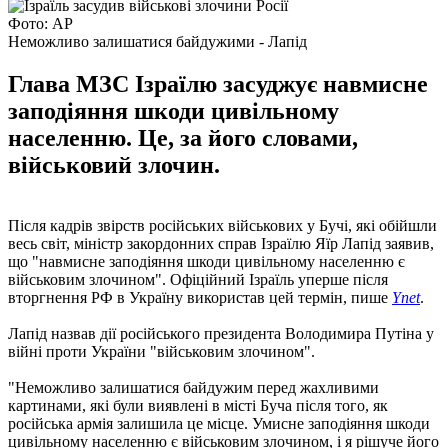
Фото: AP
Неможливо залишатися байдужими - Лапід
Глава МЗС Ізраїлю засуджує навмисне
заподіяння шкоди цивільному
населенню. Це, за його словами,
військовий злочин.
Після кадрів звірств російських військових у Бучі, які обійшли
весь світ, міністр закордонних справ Ізраїлю Яїр Лапід заявив,
що "навмисне заподіяння шкоди цивільному населенню є
військовим злочином". Офіційний Ізраїль уперше після
вторгнення РФ в Україну використав цей термін, пише
Ynet
.
Лапід назвав дії російського президента Володимира Путіна у
війні проти України "військовим злочином".
"Неможливо залишатися байдужим перед жахливими
картинами, які були виявлені в місті Буча після того, як
російська армія залишила це місце. Умисне заподіяння шкоди
цивільному населенню є військовим злочином, і я рішуче його