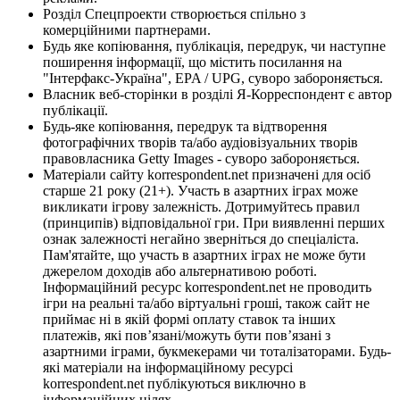
Розділ Спецпроекти створюється спільно з
комерційними партнерами.
Будь яке копіювання, публікація, передрук, чи наступне
поширення інформації, що містить посилання на
"Інтерфакс-Україна", EPA / UPG, суворо забороняється.
Власник веб-сторінки в розділі Я-Корреспондент є автор
публікації.
Будь-яке копіювання, передрук та відтворення
фотографічних творів та/або аудіовізуальних творів
правовласника Getty Images - суворо забороняється.
Матеріали сайту korrespondent.net призначені для осіб
старше 21 року (21+). Участь в азартних іграх може
викликати ігрову залежність. Дотримуйтесь правил
(принципів) відповідальної гри. При виявленні перших
ознак залежності негайно зверніться до спеціаліста.
Пам'ятайте, що участь в азартних іграх не може бути
джерелом доходів або альтернативою роботі.
Інформаційний ресурс korrespondent.net не проводить
ігри на реальні та/або віртуальні гроші, також сайт не
приймає ні в якій формі оплату ставок та інших
платежів, які пов’язані/можуть бути пов’язані з
азартними іграми, букмекерами чи тоталізаторами. Будь-
які матеріали на інформаційному ресурсі
korrespondent.net публікуються виключно в
інформаційних цілях.