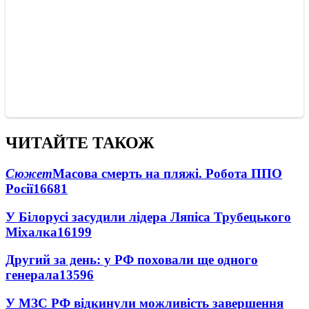
ЧИТАЙТЕ ТАКОЖ
Сюжет
Масова смерть на пляжі. Робота ППО
Росії
16681
У Білорусі засудили лідера Ляпіса Трубецького
Міхалка
16199
Другий за день: у РФ поховали ще одного
генерала
13596
У МЗС РФ відкинули можливість завершення