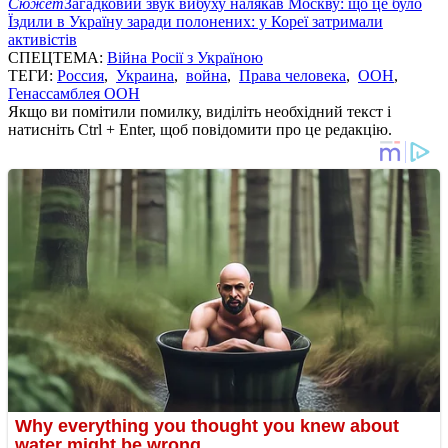
Сюжет
Загадковий звук вибуху налякав Москву: що це було
Їздили в Україну заради полонених: у Кореї затримали
активістів
СПЕЦТЕМА:
Війна Росії з Україною
ТЕГИ:
Россия
,
Украина
,
война
,
Права человека
,
ООН
,
Генассамблея ООН
Якщо ви помітили помилку, виділіть необхідний текст і
натисніть Ctrl + Enter, щоб повідомити про це редакцію.