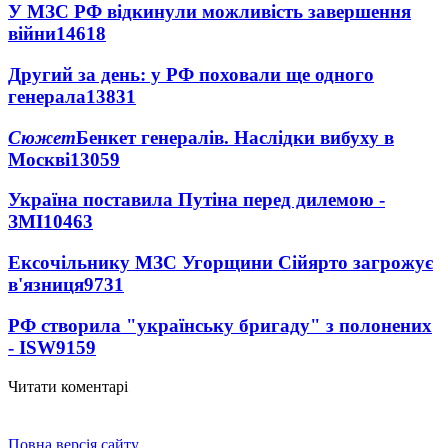
У МЗС РФ відкинули можливість завершення
війни
14618
Другий за день: у РФ поховали ще одного
генерала
13831
Сюжет
Бенкет генералів. Наслідки вибуху в
Москві
13059
Україна поставила Путіна перед дилемою -
ЗМІ
10463
Ексочільнику МЗС Угорщини Сійярто загрожує
в'язниця
9731
РФ створила "українську бригаду" з полонених
- ISW
9159
Читати коментарі
Повна версія сайту