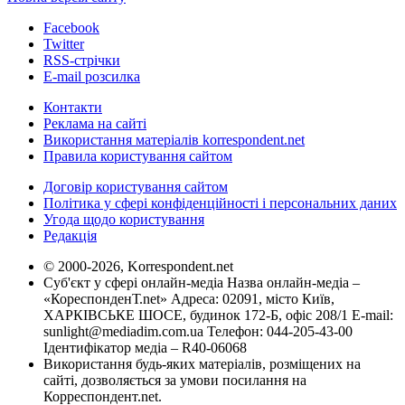
Facebook
Twitter
RSS-стрічки
E-mail розсилка
Контакти
Реклама на сайті
Використання матеріалів korrespondent.net
Правила користування сайтом
Договір користування сайтом
Політика у сфері конфіденційності і персональних даних
Угода щодо користування
Редакція
© 2000-2026, Korrespondent.net
Суб'єкт у сфері онлайн-медіа Назва онлайн-медіа –
«КореспонденТ.net» Адреса: 02091, місто Київ,
ХАРКІВСЬКЕ ШОСЕ, будинок 172-Б, офіс 208/1 E-mail:
sunlight@mediadim.com.ua
Телефон: 044-205-43-00
Ідентифікатор медіа – R40-06068
Використання будь-яких матеріалів, розміщених на
сайті, дозволяється за умови посилання на
Корреспондент.net.