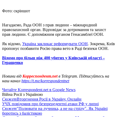
Фото: скріншот
Нагадаємо, Рада ООН з прав людини – міжнародний
правозахисний орган. Відповідає за дотримання та захист
прав людини. Є допоміжним органом Генасамблеї ООН.
Як відомо,
Україна закликає реформувати ООН
. Зокрема, Київ
пропонує позбавити Росію права вето в Раді безпеки ООН.
Відомо про більш ніж 400 убитих у Київській області –
Геращенко
Новини від
Корреспондент.net
в Telegram. Підписуйтесь на
наш канал
https://t.me/korrespondentnet
Читайте Korrespondent.net в Google News
Війна Росії з Україною
Сюжет
Вторгнення Росії в Україну. Онлайн
УЧХ повідомив про безпрецедентні атаки РФ у липні
Сюжет
"Полювати на лучника, а не на стрілу". Як Україні
боротись з балістикою