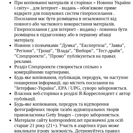
При копіюванні матеріалів зі сторінки « Новини України
і світу» , для інтернет - видань - обов'язкове пряме
відкрите для пошукових систем гіперпосилання .
Посилання має бути розміщена в незалежності від
повного або часткового використання матеріалів.
Гіперпосилання ( для інтернет - видань) - повинна бути
розміщена в підзаголовку або в першому абзаці
матеріалу.
Новини з позначками "Думка", "Експертиза", "Заява",
"Регіони", "Гроші", "Влада", "Вибори", "Тест-драйв",
"Спецпроекти", "Промо" публікуються на правах
реклами.
Розділ Спецпроекти створюється спільно з
комерційними партнерами.
Будь яке копіювання, публікація, передрук, чи наступне
поширення інформації, що містить посилання на
"Інтерфакс-Україна", EPA / UPG, суворо забороняється.
Власник веб-сторінки в розділі Я-Корреспондент є автор
публікації.
Будь-яке копіювання, передрук та відтворення
фотографічних творів та/або аудіовізуальних творів
правовласника Getty Images - суворо забороняється.
Матеріали сайту korrespondent.net призначені для осіб
старше 21 року (21+). Участь в азартних іграх може
викликати ігрову залежність. Дотримуйтесь правил