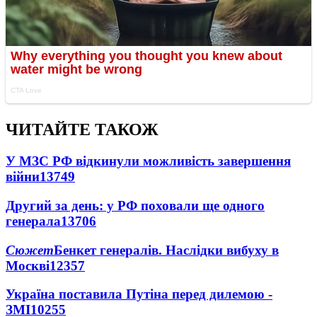
ЧИТАЙТЕ ТАКОЖ
У МЗС РФ відкинули можливість завершення
війни
13749
Другий за день: у РФ поховали ще одного
генерала
13706
Сюжет
Бенкет генералів. Наслідки вибуху в
Москві
12357
Україна поставила Путіна перед дилемою -
ЗМІ
10255