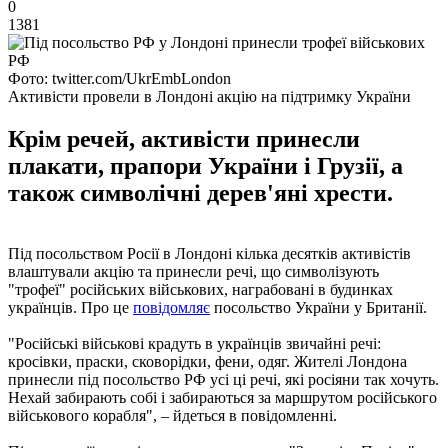
0
1381
Фото: twitter.com/UkrEmbLondon
Активісти провели в Лондоні акцію на підтримку України
Крім речей, активісти принесли
плакати, прапори України і Грузії, а
також символічні дерев'яні хрести.
Під посольством Росії в Лондоні кілька десятків активістів
влаштували акцію та принесли речі, що символізують
"трофеї" російських військових, награбовані в будинках
українців. Про це
повідомляє
посольство України у Британії.
"Російські військові крадуть в українців звичайні речі:
кросівки, праски, сковорідки, фени, одяг. Жителі Лондона
принесли під посольство РФ усі ці речі, які росіяни так хочуть.
Нехай забирають собі і забираються за маршрутом російського
військового корабля", – йдеться в повідомленні.