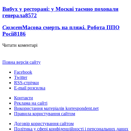
Вибух у ресторані: у Москві таємно поховали
генерала
8572
Сюжет
Масова смерть на пляжі. Робота ППО
Росії
8186
Читати коментарі
Повна версія сайту
Facebook
Twitter
RSS-стрічки
E-mail розсилка
Контакти
Реклама на сайті
Використання матеріалів korrespondent.net
Правила користування сайтом
Договір користування сайтом
Політика у сфері конфіденційності і персональних даних