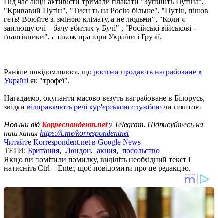
Під час акції активісти тримали плакати "Зупиніть Путіна",
"Кривавий Путін", "Тисніть на Росію більше", "Путін, пішов
геть! Воюйте зі зміною клімату, а не людьми", "Коли я
заплющу очі – бачу вбитих у Бучі" , "Російські військові -
ґвалтівники", а також прапори України і Грузії.
Раніше повідомлялося, що
росіяни продають награбоване в
Україні
як "трофеї".
Нагадаємо, окупанти масово везуть награбоване в Білорусь,
звідки
відправляють речі кур'єрською службою
чи поштою.
Новини від
Корреспондент.net
у Telegram. Підписуйтесь на
наш канал
https://t.me/korrespondentnet
Читайте Korrespondent.net в Google News
ТЕГИ:
Британия
,
Лондон
,
акция
,
посольство
Якщо ви помітили помилку, виділіть необхідний текст і
натисніть Ctrl + Enter, щоб повідомити про це редакцію.