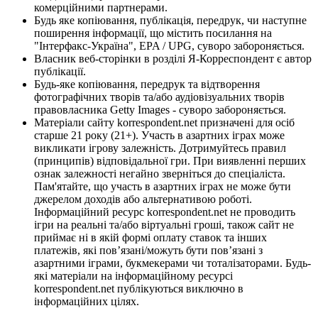
комерційними партнерами.
Будь яке копіювання, публікація, передрук, чи наступне
поширення інформації, що містить посилання на
"Інтерфакс-Україна", EPA / UPG, суворо забороняється.
Власник веб-сторінки в розділі Я-Корреспондент є автор
публікації.
Будь-яке копіювання, передрук та відтворення
фотографічних творів та/або аудіовізуальних творів
правовласника Getty Images - суворо забороняється.
Матеріали сайту korrespondent.net призначені для осіб
старше 21 року (21+). Участь в азартних іграх може
викликати ігрову залежність. Дотримуйтесь правил
(принципів) відповідальної гри. При виявленні перших
ознак залежності негайно зверніться до спеціаліста.
Пам'ятайте, що участь в азартних іграх не може бути
джерелом доходів або альтернативою роботі.
Інформаційний ресурс korrespondent.net не проводить
ігри на реальні та/або віртуальні гроші, також сайт не
приймає ні в якій формі оплату ставок та інших
платежів, які пов’язані/можуть бути пов’язані з
азартними іграми, букмекерами чи тоталізаторами. Будь-
які матеріали на інформаційному ресурсі
korrespondent.net публікуються виключно в
інформаційних цілях.