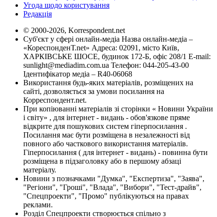
Угода щодо користування
Редакція
© 2000-2026, Korrespondent.net
Суб'єкт у сфері онлайн-медіа Назва онлайн-медіа –
«КореспонденТ.net» Адреса: 02091, місто Київ,
ХАРКІВСЬКЕ ШОСЕ, будинок 172-Б, офіс 208/1 E-mail:
sunlight@mediadim.com.ua
Телефон: 044-205-43-00
Ідентифікатор медіа – R40-06068
Використання будь-яких матеріалів, розміщених на
сайті, дозволяється за умови посилання на
Корреспондент.net.
При копіюванні матеріалів зі сторінки « Новини України
і світу» , для інтернет - видань - обов'язкове пряме
відкрите для пошукових систем гіперпосилання .
Посилання має бути розміщена в незалежності від
повного або часткового використання матеріалів.
Гіперпосилання ( для інтернет - видань) - повинна бути
розміщена в підзаголовку або в першому абзаці
матеріалу.
Новини з позначками "Думка", "Експертиза", "Заява",
"Регіони", "Гроші", "Влада", "Вибори", "Тест-драйв",
"Спецпроекти", "Промо" публікуються на правах
реклами.
Розділ Спецпроекти створюється спільно з