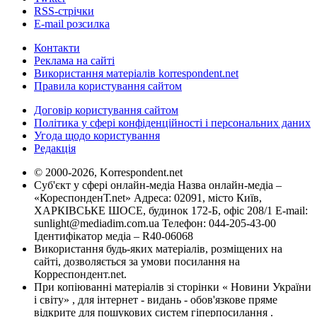
RSS-стрічки
E-mail розсилка
Контакти
Реклама на сайті
Використання матеріалів korrespondent.net
Правила користування сайтом
Договір користування сайтом
Політика у сфері конфіденційності і персональних даних
Угода щодо користування
Редакція
© 2000-2026, Korrespondent.net
Суб'єкт у сфері онлайн-медіа Назва онлайн-медіа –
«КореспонденТ.net» Адреса: 02091, місто Київ,
ХАРКІВСЬКЕ ШОСЕ, будинок 172-Б, офіс 208/1 E-mail:
sunlight@mediadim.com.ua
Телефон: 044-205-43-00
Ідентифікатор медіа – R40-06068
Використання будь-яких матеріалів, розміщених на
сайті, дозволяється за умови посилання на
Корреспондент.net.
При копіюванні матеріалів зі сторінки « Новини України
і світу» , для інтернет - видань - обов'язкове пряме
відкрите для пошукових систем гіперпосилання .