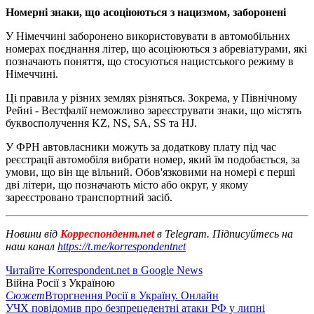
Номерні знаки, що асоціюються з нацизмом, заборонені
У Німеччині заборонено використовувати в автомобільних
номерах поєднання літер, що асоціюються з абревіатурами, які
позначають поняття, що стосуються нацистського режиму в
Німеччині.
Ці правила у різних землях різняться. Зокрема, у Північному
Рейні - Вестфалії неможливо зареєструвати знаки, що містять
буквосполучення KZ, NS, SA, SS та HJ.
У ФРН автовласники можуть за додаткову плату під час
реєстрації автомобіля вибрати номер, який їм подобається, за
умови, що він ще вільний. Обов'язковими на номері є перші
дві літери, що позначають місто або округ, у якому
зареєстровано транспортний засіб.
Новини від
Корреспондент.net
в Telegram. Підписуйтесь на
наш канал
https://t.me/korrespondentnet
Читайте Korrespondent.net в Google News
Війна Росії з Україною
Сюжет
Вторгнення Росії в Україну. Онлайн
УЧХ повідомив про безпрецедентні атаки РФ у липні