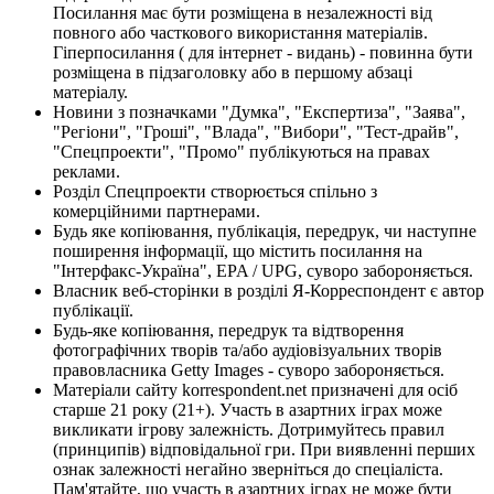
Посилання має бути розміщена в незалежності від
повного або часткового використання матеріалів.
Гіперпосилання ( для інтернет - видань) - повинна бути
розміщена в підзаголовку або в першому абзаці
матеріалу.
Новини з позначками "Думка", "Експертиза", "Заява",
"Регіони", "Гроші", "Влада", "Вибори", "Тест-драйв",
"Спецпроекти", "Промо" публікуються на правах
реклами.
Розділ Спецпроекти створюється спільно з
комерційними партнерами.
Будь яке копіювання, публікація, передрук, чи наступне
поширення інформації, що містить посилання на
"Інтерфакс-Україна", EPA / UPG, суворо забороняється.
Власник веб-сторінки в розділі Я-Корреспондент є автор
публікації.
Будь-яке копіювання, передрук та відтворення
фотографічних творів та/або аудіовізуальних творів
правовласника Getty Images - суворо забороняється.
Матеріали сайту korrespondent.net призначені для осіб
старше 21 року (21+). Участь в азартних іграх може
викликати ігрову залежність. Дотримуйтесь правил
(принципів) відповідальної гри. При виявленні перших
ознак залежності негайно зверніться до спеціаліста.
Пам'ятайте, що участь в азартних іграх не може бути