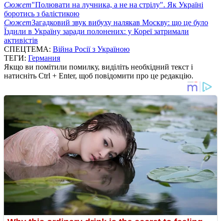
Сюжет
"Полювати на лучника, а не на стрілу". Як Україні
боротись з балістикою
Сюжет
Загадковий звук вибуху налякав Москву: що це було
Їздили в Україну заради полонених: у Кореї затримали
активістів
СПЕЦТЕМА:
Війна Росії з Україною
ТЕГИ:
Германия
Якщо ви помітили помилку, виділіть необхідний текст і
натисніть Ctrl + Enter, щоб повідомити про це редакцію.