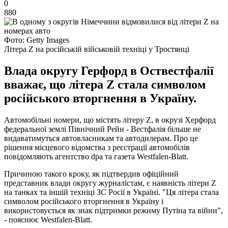
0
880
Фото: Getty Images
Літера Z на російській військовій техніці у Тростянці
Влада округу Герфорд в Оствестфалії
вважає, що літера Z стала символом
російського вторгнення в Україну.
Автомобільні номери, що містять літеру Z, в окрузі Херфорд
федеральної землі Північний Рейн - Вестфалія більше не
видаватимуться автовласникам та автодилерам. Про це
рішення місцевого відомства з реєстрації автомобілів
повідомляють агентство dpa та газета Westfalen-Blatt.
Причиною такого кроку, як підтвердив офіційний
представник влади округу журналістам, є наявність літери Z
на танках та іншій техніці ЗС Росії в Україні. "Ця літера стала
символом російського вторгнення в Україну і
використовується як знак підтримки режиму Путіна та війни",
- пояснює Westfalen-Blatt.