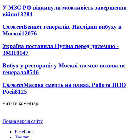
У МЗС РФ відкинули можливість завершення
війни
13284
Сюжет
Бенкет генералів. Наслідки вибуху в
Москві
12076
Україна поставила Путіна перед дилемою -
ЗМІ
10147
Вибух у ресторані: у Москві таємно поховали
генерала
8546
Сюжет
Масова смерть на пляжі. Робота ППО
Росії
8125
Читати коментарі
Повна версія сайту
Facebook
Twitter