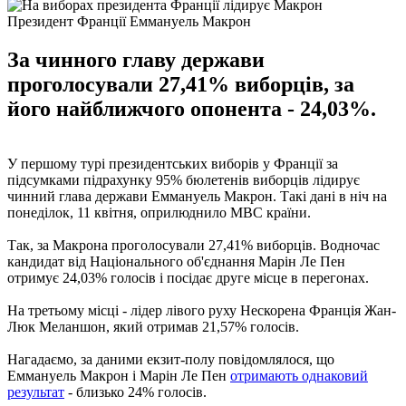
Президент Франції Еммануель Макрон
За чинного главу держави
проголосували 27,41% виборців, за
його найближчого опонента - 24,03%.
У першому турі президентських виборів у Франції за
підсумками підрахунку 95% бюлетенів виборців лідирує
чинний глава держави Еммануель Макрон. Такі дані в ніч на
понеділок, 11 квітня, оприлюднило МВС країни.
Так, за Макрона проголосували 27,41% виборців. Водночас
кандидат від Національного об'єднання Марін Ле Пен
отримує 24,03% голосів і посідає друге місце в перегонах.
На третьому місці - лідер лівого руху Нескорена Франція Жан-
Люк Меланшон, який отримав 21,57% голосів.
Нагадаємо, за даними екзит-полу повідомлялося, що
Еммануель Макрон і Марін Ле Пен
отримають однаковий
результат
- близько 24% голосів.