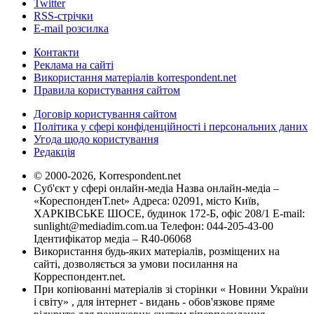
Twitter
RSS-стрічки
E-mail розсилка
Контакти
Реклама на сайті
Використання матеріалів korrespondent.net
Правила користування сайтом
Договір користування сайтом
Політика у сфері конфіденційності і персональних даних
Угода щодо користування
Редакція
© 2000-2026, Korrespondent.net
Суб'єкт у сфері онлайн-медіа Назва онлайн-медіа –
«КореспонденТ.net» Адреса: 02091, місто Київ,
ХАРКІВСЬКЕ ШОСЕ, будинок 172-Б, офіс 208/1 E-mail:
sunlight@mediadim.com.ua
Телефон: 044-205-43-00
Ідентифікатор медіа – R40-06068
Використання будь-яких матеріалів, розміщених на
сайті, дозволяється за умови посилання на
Корреспондент.net.
При копіюванні матеріалів зі сторінки « Новини України
і світу» , для інтернет - видань - обов'язкове пряме