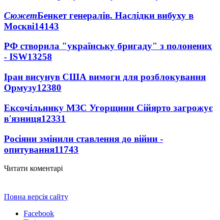
Сюжет
Бенкет генералів. Наслідки вибуху в
Москві
14143
РФ створила "українську бригаду" з полонених
- ISW
13258
Іран висунув США вимоги для розблокування
Ормузу
12380
Ексочільнику МЗС Угорщини Сійярто загрожує
в'язниця
12331
Росіяни змінили ставлення до війни -
опитування
11743
Читати коментарі
Повна версія сайту
Facebook