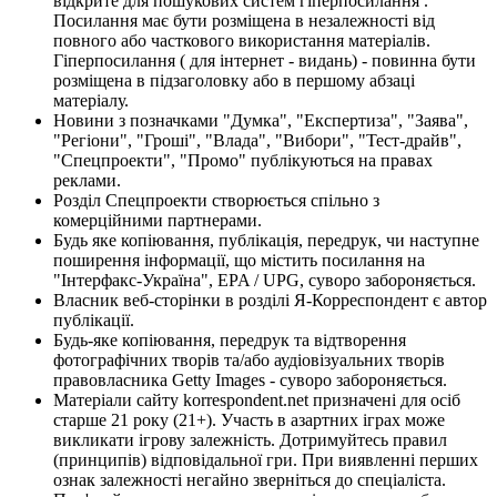
відкрите для пошукових систем гіперпосилання .
Посилання має бути розміщена в незалежності від
повного або часткового використання матеріалів.
Гіперпосилання ( для інтернет - видань) - повинна бути
розміщена в підзаголовку або в першому абзаці
матеріалу.
Новини з позначками "Думка", "Експертиза", "Заява",
"Регіони", "Гроші", "Влада", "Вибори", "Тест-драйв",
"Спецпроекти", "Промо" публікуються на правах
реклами.
Розділ Спецпроекти створюється спільно з
комерційними партнерами.
Будь яке копіювання, публікація, передрук, чи наступне
поширення інформації, що містить посилання на
"Інтерфакс-Україна", EPA / UPG, суворо забороняється.
Власник веб-сторінки в розділі Я-Корреспондент є автор
публікації.
Будь-яке копіювання, передрук та відтворення
фотографічних творів та/або аудіовізуальних творів
правовласника Getty Images - суворо забороняється.
Матеріали сайту korrespondent.net призначені для осіб
старше 21 року (21+). Участь в азартних іграх може
викликати ігрову залежність. Дотримуйтесь правил
(принципів) відповідальної гри. При виявленні перших
ознак залежності негайно зверніться до спеціаліста.