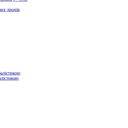
мих дронів
балістикою