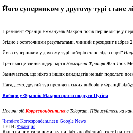
Його суперником у другому турі стане л
Президент Франції Еммануель Макрон посів перше місце у перш
Згідно з остаточними результатами, чинний президент набрав 2
Його суперником у другому турі виборів стане лідер партії
Наці
Третє місце зайняв лідер партії
Нескорена Франція
Жан-Люк Мел
Зазначається, що ніхто з інших кандидатів не зміг подолати по
Нагадаємо, другий тур президентських виборів у Франції відбу
Вибори у Франції: Макрон проти подруги Путіна
Новини від
Корреспондент.net
в Telegram. Підписуйтесь на на
Читайте Korrespondent.net в Google News
ТЕГИ:
Франция
Якщо ви помітили помилку, виділіть необхідний текст і натисніт