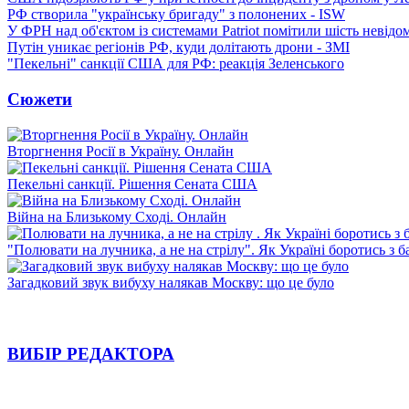
РФ створила "українську бригаду" з полонених - ISW
У ФРН над об'єктом із системами Patriot помітили шість невідо
Путін уникає регіонів РФ, куди долітають дрони - ЗМІ
"Пекельні" санкції США для РФ: реакція Зеленського
Сюжети
Вторгнення Росії в Україну. Онлайн
Пекельні санкції. Рішення Сената США
Війна на Близькому Сході. Онлайн
"Полювати на лучника, а не на стрілу". Як Україні боротись з 
Загадковий звук вибуху налякав Москву: що це було
ВИБІР РЕДАКТОРА