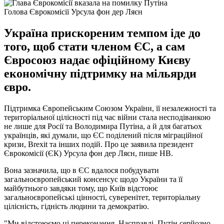
Голова Єврокомісії Урсула фон дер Ляєн
Україна прискореним темпом іде до
того, щоб стати членом ЄС, а сам
Євросоюз надає офіційному Києву
економічну підтримку на мільярди
євро.
Підтримка Європейським Союзом України, її незалежності та
територіальної цілісності під час війни стала несподіванкою
не лише для Росії та Володимира Путіна, а й для багатьох
українців, які думали, що ЄС поділений після міграційної
кризи, Brexit та інших подій. Про це заявила президент
Єврокомісії (ЄК) Урсула фон дер Ляєн, пише НВ.
Вона зазначила, що в ЄС вдалося побудувати
загальноєвропейський консенсус щодо України та її
майбутнього завдяки тому, що Київ відстоює
загальноєвропейські цінності, суверенітет, територіальну
цілісність, гідність людини та демократію.
"Ми відстоюємо ці переконання. Насправді, Путін серйозно