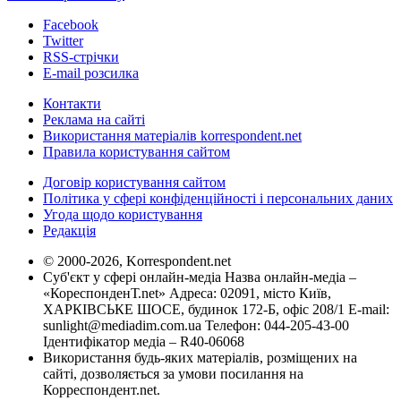
Facebook
Twitter
RSS-стрічки
E-mail розсилка
Контакти
Реклама на сайті
Використання матеріалів korrespondent.net
Правила користування сайтом
Договір користування сайтом
Політика у сфері конфіденційності і персональних даних
Угода щодо користування
Редакція
© 2000-2026, Korrespondent.net
Суб'єкт у сфері онлайн-медіа Назва онлайн-медіа –
«КореспонденТ.net» Адреса: 02091, місто Київ,
ХАРКІВСЬКЕ ШОСЕ, будинок 172-Б, офіс 208/1 E-mail:
sunlight@mediadim.com.ua
Телефон: 044-205-43-00
Ідентифікатор медіа – R40-06068
Використання будь-яких матеріалів, розміщених на
сайті, дозволяється за умови посилання на
Корреспондент.net.