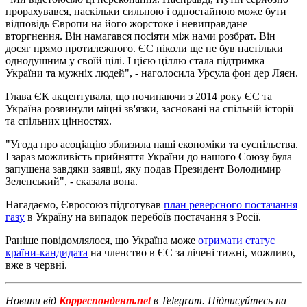
прорахувався, наскільки сильною і одностайною може бути
відповідь Європи на його жорстоке і невиправдане
вторгнення. Він намагався посіяти між нами розбрат. Він
досяг прямо протилежного. ЄС ніколи ще не був настільки
однодушним у своїй цілі. І цією ціллю стала підтримка
України та мужніх людей", - наголосила Урсула фон дер Ляєн.
Глава ЄК акцентувала, що починаючи з 2014 року ЄС та
Україна розвинули міцні зв'язки, засновані на спільній історії
та спільних цінностях.
"Угода про асоціацію зблизила наші економіки та суспільства.
І зараз можливість прийняття України до нашого Союзу була
запущена завдяки заявці, яку подав Президент Володимир
Зеленський", - сказала вона.
Нагадаємо, Євросоюз підготував
план реверсного постачання
газу
в Україну на випадок перебоїв постачання з Росії.
Раніше повідомлялося, що Україна може
отримати статус
країни-кандидата
на членство в ЄС за лічені тижні, можливо,
вже в червні.
Новини від
Корреспондент.net
в Telegram. Підписуйтесь на