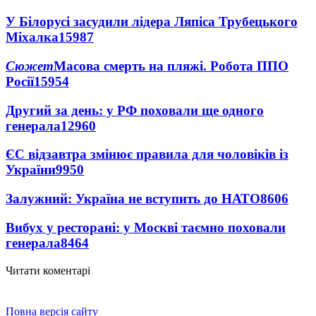
У Білорусі засудили лідера Ляпіса Трубецького
Міхалка
15987
Сюжет
Масова смерть на пляжі. Робота ППО
Росії
15954
Другий за день: у РФ поховали ще одного
генерала
12960
ЄС відзавтра змінює правила для чоловіків із
України
9950
Залужний: Україна не вступить до НАТО
8606
Вибух у ресторані: у Москві таємно поховали
генерала
8464
Читати коментарі
Повна версія сайту