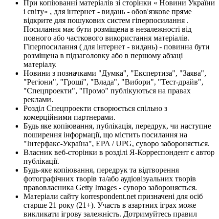
При копіюванні матеріалів зі сторінки « Новини України
і світу» , для інтернет - видань - обов'язкове пряме
відкрите для пошукових систем гіперпосилання .
Посилання має бути розміщена в незалежності від
повного або часткового використання матеріалів.
Гіперпосилання ( для інтернет - видань) - повинна бути
розміщена в підзаголовку або в першому абзаці
матеріалу.
Новини з позначками "Думка", "Експертиза", "Заява",
"Регіони", "Гроші", "Влада", "Вибори", "Тест-драйв",
"Спецпроекти", "Промо" публікуються на правах
реклами.
Розділ Спецпроекти створюється спільно з
комерційними партнерами.
Будь яке копіювання, публікація, передрук, чи наступне
поширення інформації, що містить посилання на
"Інтерфакс-Україна", EPA / UPG, суворо забороняється.
Власник веб-сторінки в розділі Я-Корреспондент є автор
публікації.
Будь-яке копіювання, передрук та відтворення
фотографічних творів та/або аудіовізуальних творів
правовласника Getty Images - суворо забороняється.
Матеріали сайту korrespondent.net призначені для осіб
старше 21 року (21+). Участь в азартних іграх може
викликати ігрову залежність. Дотримуйтесь правил