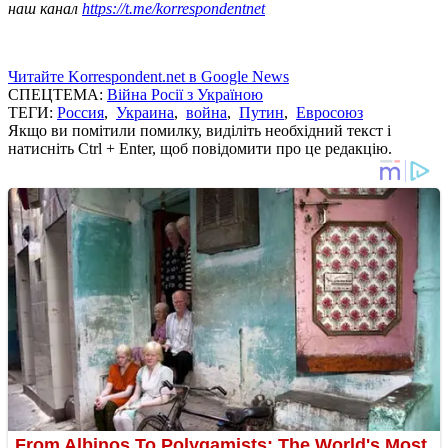
наш канал
https://t.me/korrespondentnet
Читайте Korrespondent.net в Google News
СПЕЦТЕМА:
Війна Росії з Україною
ТЕГИ:
Россия
,
Украина
,
война
,
Путин
,
Евросоюз
Якщо ви помітили помилку, виділіть необхідний текст і
натисніть Ctrl + Enter, щоб повідомити про це редакцію.