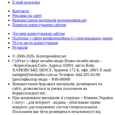
E-mail розсилка
Контакти
Реклама на сайті
Використання матеріалів korrespondent.net
Правила користування сайтом
Договір користування сайтом
Політика у сфері конфіденційності і персональних даних
Угода щодо користування
Редакція
© 2000-2026, Korrespondent.net
Суб'єкт у сфері онлайн-медіа Назва онлайн-медіа –
«КореспонденТ.net» Адреса: 02091, місто Київ,
ХАРКІВСЬКЕ ШОСЕ, будинок 172-Б, офіс 208/1 E-mail:
sunlight@mediadim.com.ua
Телефон: 044-205-43-00
Ідентифікатор медіа – R40-06068
Використання будь-яких матеріалів, розміщених на
сайті, дозволяється за умови посилання на
Корреспондент.net.
При копіюванні матеріалів зі сторінки « Новини України
і світу» , для інтернет - видань - обов'язкове пряме
відкрите для пошукових систем гіперпосилання .
Посилання має бути розміщена в незалежності від