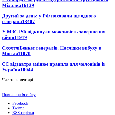
Міхалка
16139
Другий за день: у РФ поховали ще одного
генерала
13407
У МЗС РФ відкинули можливість завершення
війни
11919
Сюжет
Бенкет генералів. Наслідки вибуху в
Москві
11070
ЄС відзавтра змінює правила для чоловіків із
України
10044
Читати коментарі
Повна версія сайту
Facebook
Twitter
RSS-стрічки