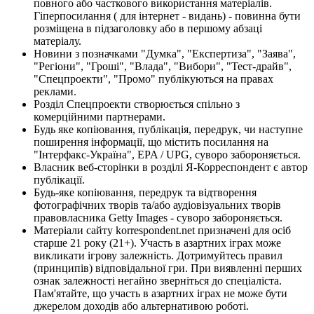
повного або часткового використання матеріалів.
Гіперпосилання ( для інтернет - видань) - повинна бути
розміщена в підзаголовку або в першому абзаці
матеріалу.
Новини з позначками "Думка", "Експертиза", "Заява",
"Регіони", "Гроші", "Влада", "Вибори", "Тест-драйв",
"Спецпроекти", "Промо" публікуються на правах
реклами.
Розділ Спецпроекти створюється спільно з
комерційними партнерами.
Будь яке копіювання, публікація, передрук, чи наступне
поширення інформації, що містить посилання на
"Інтерфакс-Україна", EPA / UPG, суворо забороняється.
Власник веб-сторінки в розділі Я-Корреспондент є автор
публікації.
Будь-яке копіювання, передрук та відтворення
фотографічних творів та/або аудіовізуальних творів
правовласника Getty Images - суворо забороняється.
Матеріали сайту korrespondent.net призначені для осіб
старше 21 року (21+). Участь в азартних іграх може
викликати ігрову залежність. Дотримуйтесь правил
(принципів) відповідальної гри. При виявленні перших
ознак залежності негайно зверніться до спеціаліста.
Пам'ятайте, що участь в азартних іграх не може бути
джерелом доходів або альтернативою роботі.