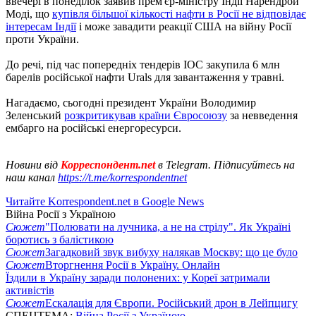
ввечері в понеділок заявив прем'єр-міністру Індії Нарендрой
Моді, що
купівля більшої кількості нафти в Росії не відповідає
інтересам Індії
і може завадити реакції США на війну Росії
проти України.
До речі, під час попередніх тендерів IOC закупила 6 млн
барелів російської нафти Urals для завантаження у травні.
Нагадаємо, сьогодні президент України Володимир
Зеленський
розкритикував країни Євросоюзу
за невведення
ембарго на російські енергоресурси.
Новини від
Корреспондент.net
в Telegram. Підписуйтесь на
наш канал
https://t.me/korrespondentnet
Читайте Korrespondent.net в Google News
Війна Росії з Україною
Сюжет
"Полювати на лучника, а не на стрілу". Як Україні
боротись з балістикою
Сюжет
Загадковий звук вибуху налякав Москву: що це було
Сюжет
Вторгнення Росії в Україну. Онлайн
Їздили в Україну заради полонених: у Кореї затримали
активістів
Сюжет
Ескалація для Європи. Російський дрон в Лейпцигу
СПЕЦТЕМА:
Війна Росії з Україною