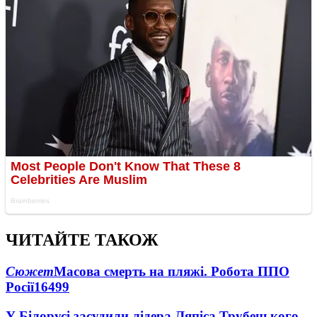
ЧИТАЙТЕ ТАКОЖ
Сюжет
Масова смерть на пляжі. Робота ППО
Росії
16499
У Білорусі засудили лідера Ляпіса Трубецького