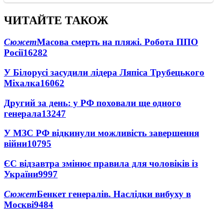
ЧИТАЙТЕ ТАКОЖ
Сюжет
Масова смерть на пляжі. Робота ППО
Росії
16282
У Білорусі засудили лідера Ляпіса Трубецького
Міхалка
16062
Другий за день: у РФ поховали ще одного
генерала
13247
У МЗС РФ відкинули можливість завершення
війни
10795
ЄС відзавтра змінює правила для чоловіків із
України
9997
Сюжет
Бенкет генералів. Наслідки вибуху в
Москві
9484