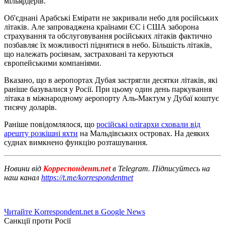
мільярдерів.
Об'єднані Арабські Емірати не закривали небо для російських
літаків. Але запроваджена країнами ЄС і США заборона
страхування та обслуговування російських літаків фактично
позбавляє їх можливості піднятися в небо. Більшість літаків,
що належать росіянам, застраховані та керуються
європейськими компаніями.
Вказано, що в аеропортах Дубая застрягли десятки літаків, які
раніше базувалися у Росії. При цьому один день паркування
літака в міжнародному аеропорту Аль-Мактум у Дубаї коштує
тисячу доларів.
Раніше повідомлялося, що
російські олігархи сховали від
арешту розкішні яхти
на Мальдівських островах. На деяких
суднах вимкнено функцію розташування.
Новини від
Корреспондент.net
в Telegram. Підписуйтесь на
наш канал
https://t.me/korrespondentnet
Читайте Korrespondent.net в Google News
Санкції проти Росії