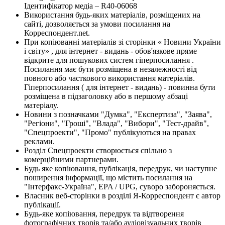
Ідентифікатор медіа – R40-06068
Використання будь-яких матеріалів, розміщених на
сайті, дозволяється за умови посилання на
Корреспондент.net.
При копіюванні матеріалів зі сторінки « Новини України
і світу» , для інтернет - видань - обов'язкове пряме
відкрите для пошукових систем гіперпосилання .
Посилання має бути розміщена в незалежності від
повного або часткового використання матеріалів.
Гіперпосилання ( для інтернет - видань) - повинна бути
розміщена в підзаголовку або в першому абзаці
матеріалу.
Новини з позначками "Думка", "Експертиза", "Заява",
"Регіони", "Гроші", "Влада", "Вибори", "Тест-драйв",
"Спецпроекти", "Промо" публікуються на правах
реклами.
Розділ Спецпроекти створюється спільно з
комерційними партнерами.
Будь яке копіювання, публікація, передрук, чи наступне
поширення інформації, що містить посилання на
"Інтерфакс-Україна", EPA / UPG, суворо забороняється.
Власник веб-сторінки в розділі Я-Корреспондент є автор
публікації.
Будь-яке копіювання, передрук та відтворення
фотографічних творів та/або аудіовізуальних творів