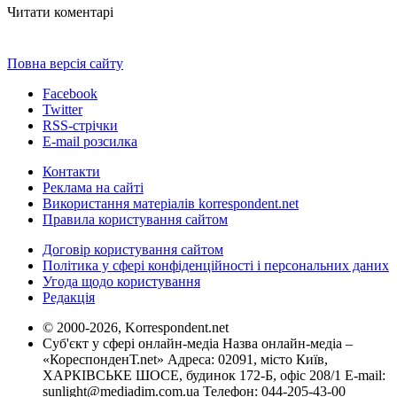
Читати коментарі
Повна версія сайту
Facebook
Twitter
RSS-стрічки
E-mail розсилка
Контакти
Реклама на сайті
Використання матеріалів korrespondent.net
Правила користування сайтом
Договір користування сайтом
Політика у сфері конфіденційності і персональних даних
Угода щодо користування
Редакція
© 2000-2026, Korrespondent.net
Суб'єкт у сфері онлайн-медіа Назва онлайн-медіа –
«КореспонденТ.net» Адреса: 02091, місто Київ,
ХАРКІВСЬКЕ ШОСЕ, будинок 172-Б, офіс 208/1 E-mail:
sunlight@mediadim.com.ua
Телефон: 044-205-43-00