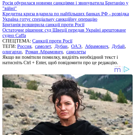
Росія обурилася новими санкціями і звинуватила Британію у
"війні"
Кредитна криза вдарила по найбільших банках РФ - розвідка
Україна готує спеціальну санкційну операцію
Британія розширила санкції проти Росії
Остаточне рішення: суд Швеції передав Україні арештоване
судно Caffa
СПЕЦТЕМА:
Санкції проти Росії
ТЕГИ:
Россия
,
самолет
,
Дубаи
,
ОАЭ
,
Абрамович
,
Дубай
,
олигархи
,
Роман Абрамович
,
самолеты
Якщо ви помітили помилку, виділіть необхідний текст і
натисніть Ctrl + Enter, щоб повідомити про це редакцію.