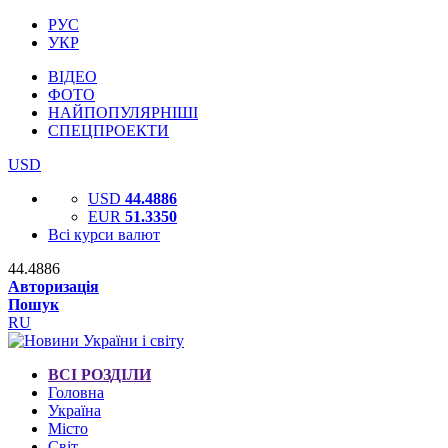
РУС
УКР
ВІДЕО
ФОТО
НАЙПОПУЛЯРНІШІ
СПЕЦПРОЕКТИ
USD
USD
44.4886
EUR
51.3350
Всі курси валют
44.4886
Авторизація
Пошук
RU
ВСІ РОЗДІЛИ
Головна
Україна
Місто
Світ