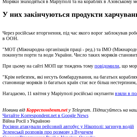
Моряки знаходяться в Маріуполі та на кораблях в Азовському м
У них закінчуються продукти харчуванн
Через російське вторгнення, під час якого ворог заблокував роб
в ООН.
"МОТ (Міжнародна організація праці - ред.) та ІМО (Міжнародна 
покинути порти та води України. Число таких моряків становить,
При цьому на сайті МОП ще тиждень тому
повідомили
, що мор
"Крім небезпек, які несуть бомбардування, на багатьох кораблях
становище моряків із багатьох країн стає все більш нестерпним,
Нагадаємо, 11 квітня у Маріуполі російські окупанти
взяли в п
Новини від
Корреспондент.net
у Telegram. Підписуйтесь на на
Читайте Korrespondent.net в Google News
Війна Росії з Україною
Росіяни атакували рейсовий автобус у Нікополі: загинув водій
Зеленськй розповів про розмову з Вучичем