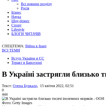
Всі новини розділу
Росія
Бізнес
Наука
Шоу-бізнес
Спорт
Lifestyle
БЛОГИ ЧИТАЧІВ
СПЕЦТЕМА:
Війна в Ірані
ВСІ ТЕМИ
Вступ України в ЄС
Теракт в Барселоні
В Україні застрягли близько 
Текст:
Олена Буркало
, 15 квітня 2022, 02:51
0
444
Фото: Getty Images