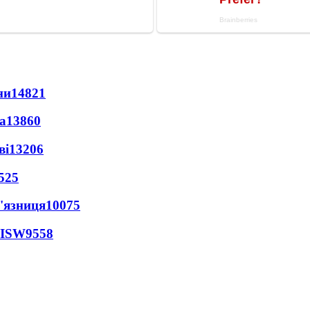
ни
14821
а
13860
ві
13206
525
'язниця
10075
 ISW
9558