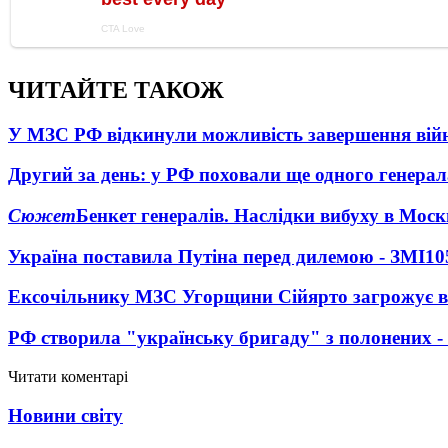
ЧИТАЙТЕ ТАКОЖ
У МЗС РФ відкинули можливість завершення вій
Другий за день: у РФ поховали ще одного генерал
Сюжет
Бенкет генералів. Наслідки вибуху в Моск
Україна поставила Путіна перед дилемою - ЗМІ
10
Ексочільнику МЗС Угорщини Сійярто загрожує в
РФ створила "українську бригаду" з полонених -
Читати коментарі
Новини світу