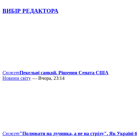
ВИБІР РЕДАКТОРА
Сюжет
Пекельні санкції. Рішення Сената США
Новини світу
— Вчора, 23:14
Сюжет
"Полювати на лучника, а не на стрілу". Як Україні 