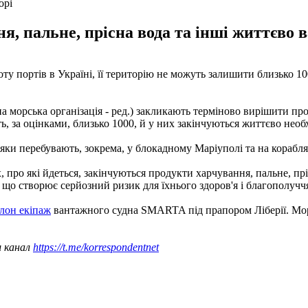
орі
я, пальне, прісна вода та інші життєво 
оту портів в Україні, її територію не можуть залишити близько 10
морська організація - ред.) закликають терміново вирішити пробл
 за оцінками, близько 1000, й у них закінчуються життєво необхі
яки перебувають, зокрема, у блокадному Маріуполі та на корабля
, про які йдеться, закінчуються продукти харчування, пальне, пр
 що створює серйозний ризик для їхнього здоров'я і благополуччя"
олон екіпаж
вантажного судна SMARTA під прапором Ліберії. Мор
ш канал
https://t.me/korrespondentnet