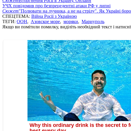
Сюжет
Вторгнення Росії в Україну. Онлайн
УЧХ повідомив про безпрецедентні атаки РФ у липні
Сюжет
"Полювати на лучника, а не на стрілу". Як Україні бор
СПЕЦТЕМА:
Війна Росії з Україною
ТЕГИ:
ООН
,
Азовское море
,
моряки
,
Мариуполь
Якщо ви помітили помилку, виділіть необхідний текст і натисніт