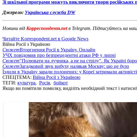
Зі шкільної програми можуть виключити твори російських 
Джерело:
Українська служба DW
Новини від
Корреспондент.net
в Telegram. Підписуйтесь на на
Читайте Korrespondent.net в Google News
Війна Росії з Україною
Сюжет
Вторгнення Росії в Україну. Онлайн
УЧХ повідомив про безпрецедентні атаки РФ у липні
Сюжет
"Полювати на лучника, а не на стрілу". Як Україні бор
Сюжет
Загадковий звук вибуху налякав Москву: що це було
Їздили в Україну заради полонених: у Кореї затримали активіст
СПЕЦТЕМА:
Війна Росії з Україною
ТЕГИ:
культура
,
Росія
,
бойкот
Якщо ви помітили помилку, виділіть необхідний текст і натисніт