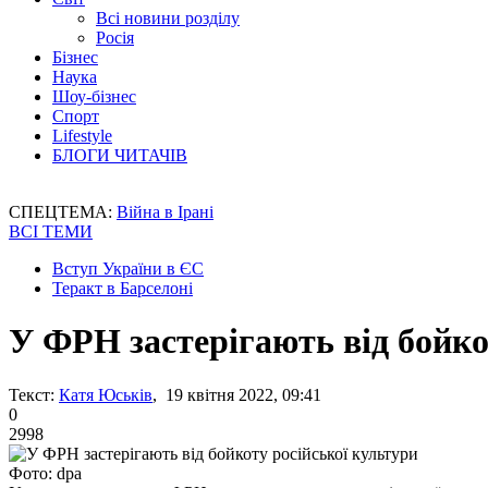
Всі новини розділу
Росія
Бізнес
Наука
Шоу-бізнес
Спорт
Lifestyle
БЛОГИ ЧИТАЧІВ
СПЕЦТЕМА:
Війна в Ірані
ВСІ ТЕМИ
Вступ України в ЄС
Теракт в Барселоні
У ФРН застерігають від бойко
Текст:
Катя Юськів
, 19 квітня 2022, 09:41
0
2998
Фото: dpa