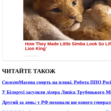
ЧИТАЙТЕ ТАКОЖ
Сюжет
Масова смерть на пляжі. Робота ППО Росі
У Білорусі засудили лідера Ляпіса Трубецького М
Другий за день: у РФ поховали ще одного генерал