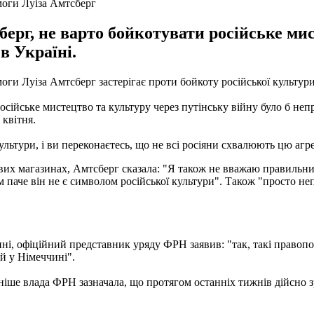
моги Луіза Амтсберг
рг, не варто бойкотувати російське мис
 в Україні.
и Луіза Амтсберг застерігає проти бойкоту російської культури
осійське мистецтво та культуру через путінську війну було б не
 квітня.
ультури, і ви переконаєтесь, що не всі росіяни схвалюють цю агре
вих магазинах, Амтсберг сказала: "Я також не вважаю правильни
тим паче він не є символом російської культури". Також "просто н
і, офіційний представник уряду ФРН заявив: "так, такі правопо
й у Німеччині".
аніше влада ФРН зазначала, що протягом останніх тижнів дійсно з