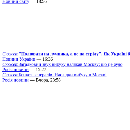
Новини світу
— 18:56
Сюжет
"Полювати на лучника, а не на стрілу". Як Україні 
Новини України
— 16:36
Сюжет
Загадковий звук вибуху налякав Москву: що це було
Росія новини
— 15:27
Сюжет
Бенкет генералів. Наслідки вибуху в Москві
Росія новини
— Вчора, 23:58