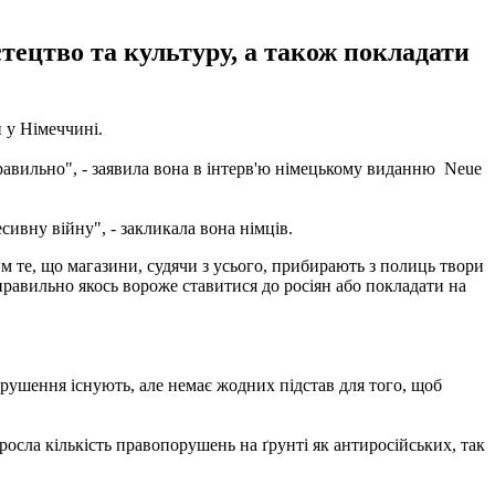
тецтво та культуру, а також покладати
 у Німеччині.
правильно", - заявила вона в інтерв'ю німецькому виданню Neue
сивну війну", - закликала вона німців.
м те, що магазини, судячи з усього, прибирають з полиць твори
еправильно якось вороже ставитися до росіян або покладати на
рушення існують, але немає жодних підстав для того, щоб
росла кількість правопорушень на ґрунті як антиросійських, так