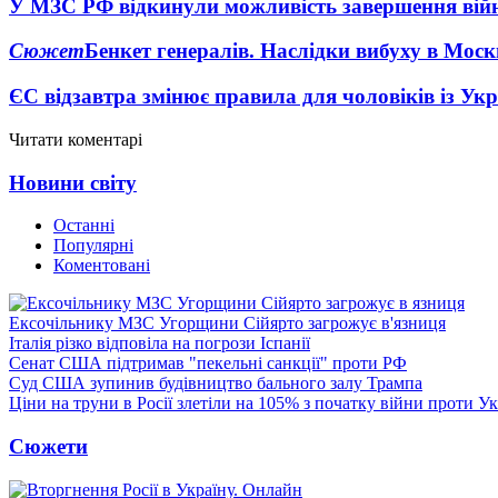
У МЗС РФ відкинули можливість завершення вій
Сюжет
Бенкет генералів. Наслідки вибуху в Моск
ЄС відзавтра змінює правила для чоловіків із Ук
Читати коментарі
Новини світу
Останні
Популярні
Коментовані
Ексочільнику МЗС Угорщини Сійярто загрожує в'язниця
Італія різко відповіла на погрози Іспанії
Сенат США підтримав "пекельні санкції" проти РФ
Суд США зупинив будівництво бального залу Трампа
Ціни на труни в Росії злетіли на 105% з початку війни проти У
Сюжети