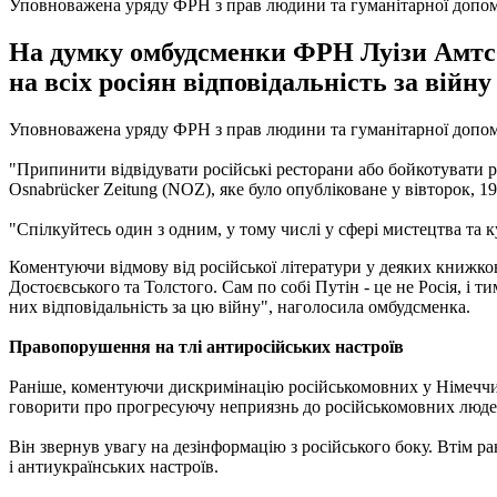
Уповноважена уряду ФРН з прав людини та гуманітарної допо
На думку омбудсменки ФРН Луізи Амтсбе
на всіх росіян відповідальність за війну
Уповноважена уряду ФРН з прав людини та гуманітарної допомог
"Припинити відвідувати російські ресторани або бойкотувати р
Osnabrücker Zeitung (NOZ), яке було опубліковане у вівторок, 19
"Спілкуйтесь один з одним, у тому числі у сфері мистецтва та к
Коментуючи відмову від російської літератури у деяких книжко
Достоєвського та Толстого. Сам по собі Путін - це не Росія, і 
них відповідальність за цю війну", наголосила омбудсменка.
Правопорушення на тлі антиросійських настроїв
Раніше, коментуючи дискримінацію російськомовних у Німеччин
говорити про прогресуючу неприязнь до російськомовних люде
Він звернув увагу на дезінформацію з російського боку. Втім р
і антиукраїнських настроїв.