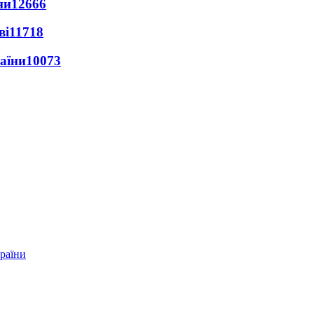
ни
12666
ві
11718
раїни
10073
країни