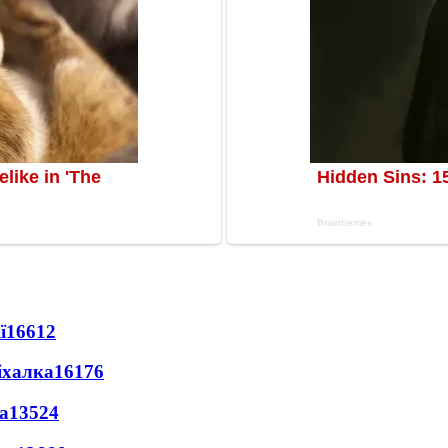
ї
16612
іхалка
16176
а
13524