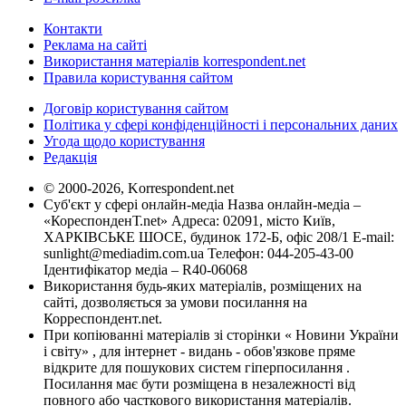
Контакти
Реклама на сайті
Використання матеріалів korrespondent.net
Правила користування сайтом
Договір користування сайтом
Політика у сфері конфіденційності і персональних даних
Угода щодо користування
Редакція
© 2000-2026, Korrespondent.net
Суб'єкт у сфері онлайн-медіа Назва онлайн-медіа –
«КореспонденТ.net» Адреса: 02091, місто Київ,
ХАРКІВСЬКЕ ШОСЕ, будинок 172-Б, офіс 208/1 E-mail:
sunlight@mediadim.com.ua
Телефон: 044-205-43-00
Ідентифікатор медіа – R40-06068
Використання будь-яких матеріалів, розміщених на
сайті, дозволяється за умови посилання на
Корреспондент.net.
При копіюванні матеріалів зі сторінки « Новини України
і світу» , для інтернет - видань - обов'язкове пряме
відкрите для пошукових систем гіперпосилання .
Посилання має бути розміщена в незалежності від
повного або часткового використання матеріалів.