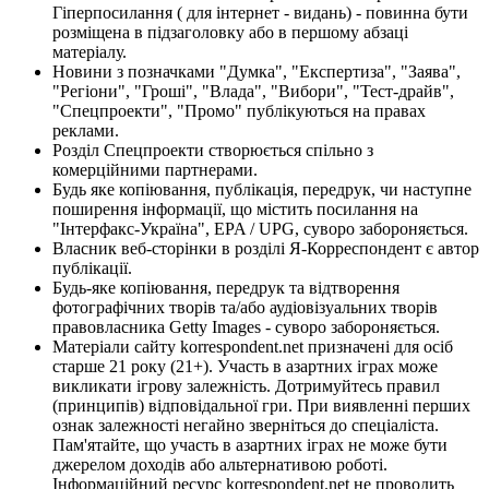
Гіперпосилання ( для інтернет - видань) - повинна бути
розміщена в підзаголовку або в першому абзаці
матеріалу.
Новини з позначками "Думка", "Експертиза", "Заява",
"Регіони", "Гроші", "Влада", "Вибори", "Тест-драйв",
"Спецпроекти", "Промо" публікуються на правах
реклами.
Розділ Спецпроекти створюється спільно з
комерційними партнерами.
Будь яке копіювання, публікація, передрук, чи наступне
поширення інформації, що містить посилання на
"Інтерфакс-Україна", EPA / UPG, суворо забороняється.
Власник веб-сторінки в розділі Я-Корреспондент є автор
публікації.
Будь-яке копіювання, передрук та відтворення
фотографічних творів та/або аудіовізуальних творів
правовласника Getty Images - суворо забороняється.
Матеріали сайту korrespondent.net призначені для осіб
старше 21 року (21+). Участь в азартних іграх може
викликати ігрову залежність. Дотримуйтесь правил
(принципів) відповідальної гри. При виявленні перших
ознак залежності негайно зверніться до спеціаліста.
Пам'ятайте, що участь в азартних іграх не може бути
джерелом доходів або альтернативою роботі.
Інформаційний ресурс korrespondent.net не проводить