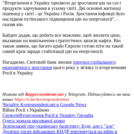
"Вторгнення в Україну призвело до зростання цін на газ і
продукти харчування в усьому світі. Дві основні житниці
пшениці у світі - це Україна і Росія. Зростання інфляції було
наслідком путінського підвищення цін на енергоносії", -
сказав він.
Байден додав, що робить все можливе, щоб знизити ціни,
вказавши на вивільнення стратегічних запасів нафти. Він
також заявив, що багато країн Європи готові піти на такий
самий крок заради стабілізації цін на енергоносії.
Нагадаємо, Світовий банк знизив
прогноз глобального
економічного зростання
цього року у зв'язку із вторгненням
Росії в Україну.
Новини від
Корреспондент.net
у Telegram. Підписуйтесь на наш
канал
https://t.me/korrespondentnet
Читайте Korrespondent.net в Google News
Війна Росії з Україною
Сюжет
Вторгнення Росії в Україну. Онлайн
Одеса зазнала масованої атаки
Зеленський про українську балістику: Буде, але є "але"
Десятки тисяч військових КНДР вчитимуться на війні в