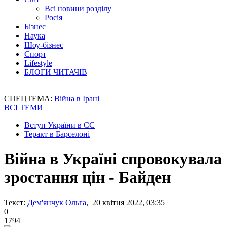
Всі новини розділу
Росія
Бізнес
Наука
Шоу-бізнес
Спорт
Lifestyle
БЛОГИ ЧИТАЧІВ
СПЕЦТЕМА:
Війна в Ірані
ВСІ ТЕМИ
Вступ України в ЄС
Теракт в Барселоні
Війна в Україні спровокувала
зростання цін - Байден
Текст:
Дем'янчук Ольга
, 20 квітня 2022, 03:35
0
1794