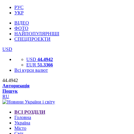
РУС
УКР
ВІДЕО
ФОТО
НАЙПОПУЛЯРНІШІ
СПЕЦПРОЕКТИ
USD
USD
44.4942
EUR
51.3366
Всі курси валют
44.4942
Авторизація
Пошук
RU
ВСІ РОЗДІЛИ
Головна
Україна
Місто
Світ