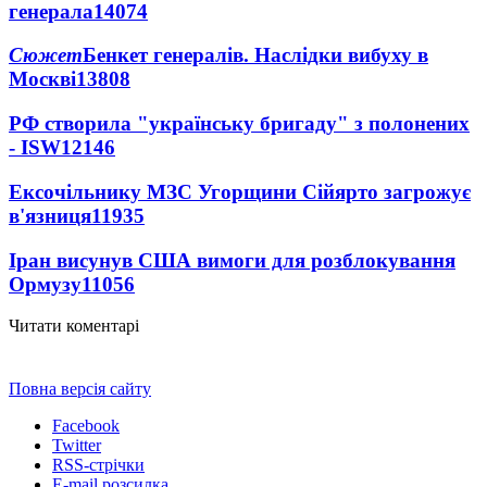
генерала
14074
Сюжет
Бенкет генералів. Наслідки вибуху в
Москві
13808
РФ створила "українську бригаду" з полонених
- ISW
12146
Ексочільнику МЗС Угорщини Сійярто загрожує
в'язниця
11935
Іран висунув США вимоги для розблокування
Ормузу
11056
Читати коментарі
Повна версія сайту
Facebook
Twitter
RSS-стрічки
E-mail розсилка