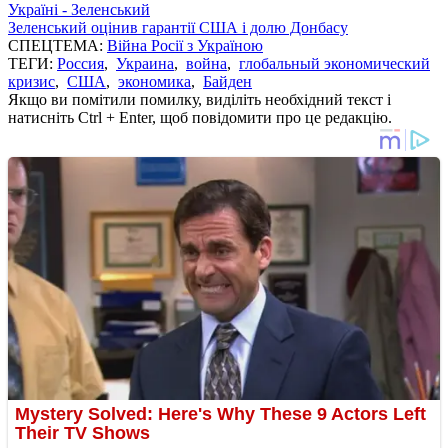
Україні - Зеленський
Зеленський оцінив гарантії США і долю Донбасу
СПЕЦТЕМА:
Війна Росії з Україною
ТЕГИ:
Россия
,
Украина
,
война
,
глобальный экономический
кризис
,
США
,
экономика
,
Байден
Якщо ви помітили помилку, виділіть необхідний текст і
натисніть Ctrl + Enter, щоб повідомити про це редакцію.