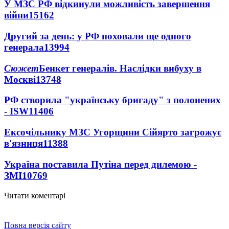
У МЗС РФ відкинули можливість завершення
війни
15162
Другий за день: у РФ поховали ще одного
генерала
13994
Сюжет
Бенкет генералів. Наслідки вибуху в
Москві
13748
РФ створила "українську бригаду" з полонених
- ISW
11406
Ексочільнику МЗС Угорщини Сійярто загрожує
в'язниця
11388
Україна поставила Путіна перед дилемою -
ЗМІ
10769
Читати коментарі
Повна версія сайту