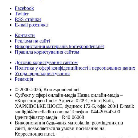
Facebook
Twitter
RSS-стрічки
E-mail розсилка
Контакти
Реклама на сайті
Використання матеріалів korrespondent.net
Правила користування сайтом
Договір користування сайтом
Політика у сфері конфіденційності і персональних даних
Угода щодо користування
Редакція
© 2000-2026, Korrespondent.net
Суб'єкт у сфері онлайн-медіа Назва онлайн-медіа –
«КореспонденТ.net» Адреса: 02091, місто Київ,
ХАРКІВСЬКЕ ШОСЕ, будинок 172-Б, офіс 208/1 E-mail:
sunlight@mediadim.com.ua
Телефон: 044-205-43-00
Ідентифікатор медіа – R40-06068
Використання будь-яких матеріалів, розміщених на
сайті, дозволяється за умови посилання на
Корреспондент.net.