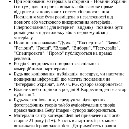
При копіюванні матеріалів зі сторінки « Новини України
і світу» , для інтернет - видань - обов'язкове пряме
відкрите для пошукових систем гіперпосилання .
Посилання має бути розміщена в незалежності від
повного або часткового використання матеріалів.
Гіперпосилання ( для інтернет - видань) - повинна бути
розміщена в підзаголовку або в першому абзаці
матеріалу.
Новини з позначками "Думка", "Експертиза", "Заява",
"Регіони", "Гроші", "Влада", "Вибори", "Тест-драйв",
"Спецпроекти", "Промо" публікуються на правах
реклами.
Розділ Спецпроекти створюється спільно з
комерційними партнерами.
Будь яке копіювання, публікація, передрук, чи наступне
поширення інформації, що містить посилання на
"Інтерфакс-Україна", EPA / UPG, суворо забороняється.
Власник веб-сторінки в розділі Я-Корреспондент є автор
публікації.
Будь-яке копіювання, передрук та відтворення
фотографічних творів та/або аудіовізуальних творів
правовласника Getty Images - суворо забороняється.
Матеріали сайту korrespondent.net призначені для осіб
старше 21 року (21+). Участь в азартних іграх може
викликати ігрову залежність. Дотримуйтесь правил