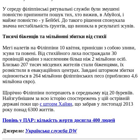
У середу філіппінські рятувальні служби були змушені
повністю припинити пошук тих, хто вижив, в Абуйозі, і
майже повністю - у Бейбеї. До такого рішення спонукала
значна нестабільність ґрунтів, що виникла в результаті зсувів.
Тисячі біженців та мільйонні збитки від стихії
Мегі налетів на Філіппіни 10 квітня, принісши з собою зливи,
зсуви та повені. Від стихійного лиха постраждали 30
провінцій країни з населенням більш ніж 2 мільйони осіб.
Близько 207 тисяч місцевих жителів стали біженцями, їх
розмістили в евакуаційних центрах. Завдані штормом збитки
оцінюються в 264 мільйони філіппінських песо (приблизно 4,6
мільйона євро).
Щорічно Філіппіни потерпають в середньому від 20 буревіїв.
Найзгубнішим за всю історію спостережень у цій острівній
державі поки що
є шторм Хайян
, що забрав у листопаді 2013
року понад 6300 життів.
Повінь у ПАР: кількість жертв досягла 400 людей
Джерело:
Українська служба DW