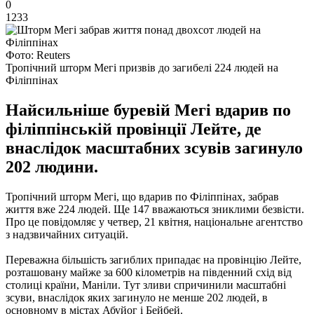
0
1233
Фото: Reuters
Тропічний шторм Мегі призвів до загибелі 224 людей на
Філіппінах
Найсильніше буревій Мегі вдарив по
філіппінській провінції Лейте, де
внаслідок масштабних зсувів загинуло
202 людини.
Тропічний шторм Мегі, що вдарив по Філіппінах, забрав
життя вже 224 людей. Ще 147 вважаються зниклими безвісти.
Про це повідомляє у четвер, 21 квітня, національне агентство
з надзвичайних ситуацій.
Переважна більшість загиблих припадає на провінцію Лейте,
розташовану майже за 600 кілометрів на південний схід від
столиці країни, Маніли. Тут зливи спричинили масштабні
зсуви, внаслідок яких загинуло не менше 202 людей, в
основному в містах Абуйог і Бейбей.