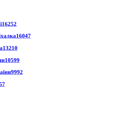
ї
16252
іхалка
16047
а
13210
ни
10599
раїни
9992
57