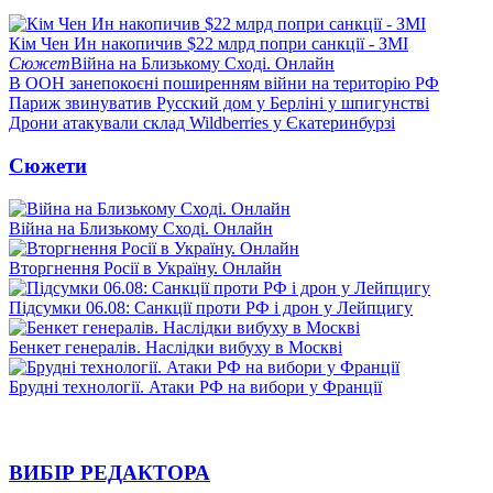
Кім Чен Ин накопичив $22 млрд попри санкції - ЗМІ
Сюжет
Війна на Близькому Сході. Онлайн
В ООН занепокоєні поширенням війни на територію РФ
Париж звинуватив Русский дом у Берліні у шпигунстві
Дрони атакували склад Wildberries у Єкатеринбурзі
Сюжети
Війна на Близькому Сході. Онлайн
Вторгнення Росії в Україну. Онлайн
Підсумки 06.08: Санкції проти РФ і дрон у Лейпцигу
Бенкет генералів. Наслідки вибуху в Москві
Брудні технології. Атаки РФ на вибори у Франції
ВИБІР РЕДАКТОРА