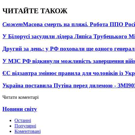
ЧИТАЙТЕ ТАКОЖ
Сюжет
Масова смерть на пляжі. Робота ППО Росі
У Білорусі засудили лідера Ляпіса Трубецького М
Другий за день: у РФ поховали ще одного генерал
У МЗС РФ відкинули можливість завершення вій
ЄС відзавтра змінює правила для чоловіків із Ук
Україна поставила Путіна перед дилемою - ЗМІ
90
Читати коментарі
Новини світу
Останні
Популярні
Коментовані