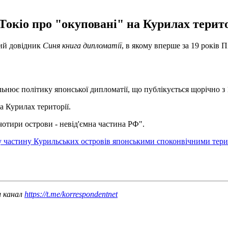
Токіо про "окуповані" на Курилах терито
ний довідник
Синя книга дипломатії
, в якому вперше за 19 років 
льнює політику японської дипломатії, що публікується щорічно з 
а Курилах території.
чотири острови - невід'ємна частина РФ".
у частину Курильських островів японськими споконвічними тер
ш канал
https://t.me/korrespondentnet