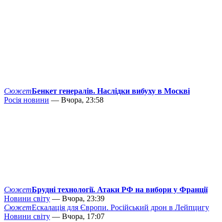
Сюжет
Бенкет генералів. Наслідки вибуху в Москві
Росія новини
— Вчора, 23:58
Сюжет
Брудні технології. Атаки РФ на вибори у Франції
Новини світу
— Вчора, 23:39
Сюжет
Ескалація для Європи. Російський дрон в Лейпцигу
Новини світу
— Вчора, 17:07