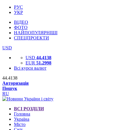
РУС
УКР
ВІДЕО
ФОТО
НАЙПОПУЛЯРНІШІ
СПЕЦПРОЕКТИ
USD
USD
44.4138
EUR
51.2998
Всі курси валют
44.4138
Авторизація
Пошук
RU
ВСІ РОЗДІЛИ
Головна
Україна
Місто
Світ