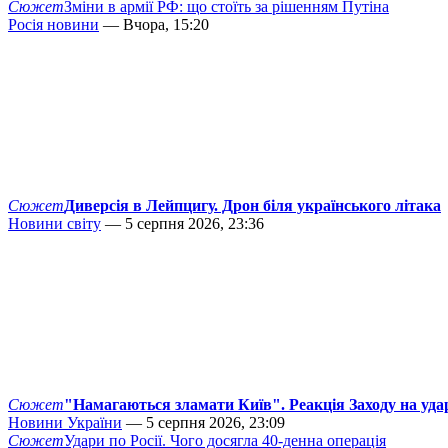
Сюжет
Зміни в армії РФ: що стоїть за рішенням Путіна
Росія новини
— Вчора, 15:20
Сюжет
Диверсія в Лейпцигу. Дрон біля українського літака
Новини світу
— 5 серпня 2026, 23:36
Сюжет
"Намагаються зламати Київ". Реакція Заходу на уда
Новини України
— 5 серпня 2026, 23:09
Сюжет
Удари по Росії. Чого досягла 40-денна операція