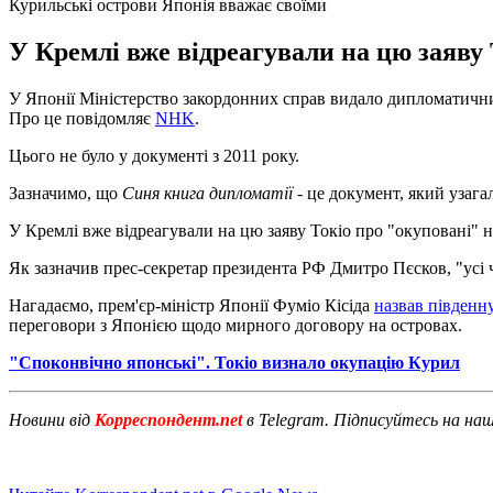
Курильські острови Японія вважає своїми
У Кремлі вже відреагували на цю заяву 
У Японії Міністерство закордонних справ видало дипломатич
Про це повідомляє
NHK
.
Цього не було у документі з 2011 року.
Зазначимо, що
Синя книга дипломатії
- це документ, який узага
У Кремлі вже відреагували на цю заяву Токіо про "окуповані" н
Як зазначив прес-секретар президента РФ Дмитро Пєсков, "усі 
Нагадаємо, прем'єр-міністр Японії Фуміо Кісіда
назвав південн
переговори з Японією щодо мирного договору на островах.
"Споконвічно японські". Токіо визнало окупацію Курил
Новини від
Корреспондент.net
в Telegram. Підписуйтесь на на