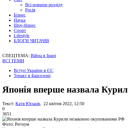
Всі новини розділу
Росія
Бізнес
Наука
Шоу-бізнес
Спорт
Lifestyle
БЛОГИ ЧИТАЧІВ
СПЕЦТЕМА:
Війна в Ірані
ВСІ ТЕМИ
Вступ України в ЄС
Теракт в Барселоні
Японія вперше назвала Кури
Текст:
Катя Юськів
, 22 квітня 2022, 12:50
0
3651
Фото: Регнум