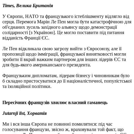
Times, Велика Британія
У Європи, НАТО та французького істеблішменту відлягло від
серця. Перемога Марін Ле Пен могла бути катастрофічною для
об'єднаних зусиль західного альянсу щодо демонстрації
солідарності [з Україною]. Це могло поставити під питання
відданість Франції ЄС.
Ле Пен відкликала свою загрозу вийти з Євросоюзу, але її
пропозиції щодо імміграції, французької винятковості могли
зробити її вкрай важким партнером для інших лідерів ЄС та
для будь-якого американського президента.
Французьким дипломатам, лідерам бізнесу і чиновникам було
б складно пристосуватися до її націоналістичної, популістської
та ізоляційної політики.
Пересічних французів хвилює власний гаманець
Jutarnji list, Хорватія
Ми і вся інша Європа не повинні помилятися: під час
голосування французи, звісно ж, враховували той факт, що