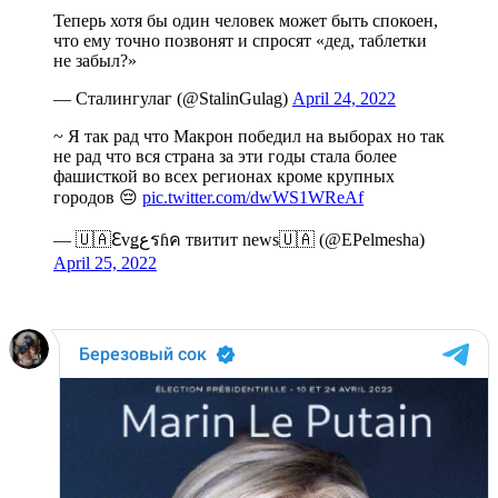
Теперь хотя бы один человек может быть спокоен,
что ему точно позвонят и спросят «дед, таблетки
не забыл?»
— Сталингулаг (@StalinGulag)
April 24, 2022
~ Я так рад что Макрон победил на выборах но так
не рад что вся страна за эти годы стала более
фашисткой во всех регионах кроме крупных
городов 😔
pic.twitter.com/dwWS1WReAf
— 🇺🇦ℇvǥﻉรɦค твитит news🇺🇦 (@EPelmesha)
April 25, 2022