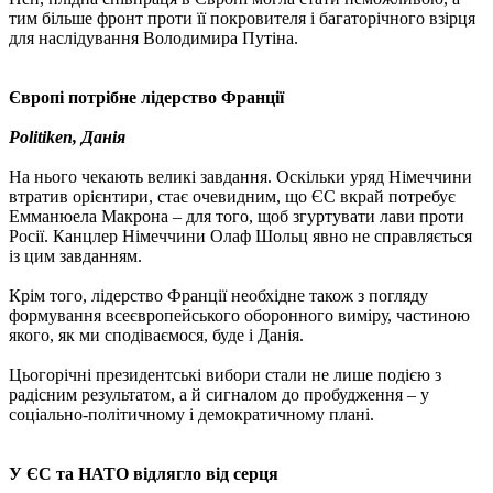
тим більше фронт проти її покровителя і багаторічного взірця
для наслідування Володимира Путіна.
Європі потрібне лідерство Франції
Politiken, Данія
На нього чекають великі завдання. Оскільки уряд Німеччини
втратив орієнтири, стає очевидним, що ЄС вкрай потребує
Емманюела Макрона – для того, щоб згуртувати лави проти
Росії. Канцлер Німеччини Олаф Шольц явно не справляється
із цим завданням.
Крім того, лідерство Франції необхідне також з погляду
формування всеєвропейського оборонного виміру, частиною
якого, як ми сподіваємося, буде і Данія.
Цьогорічні президентські вибори стали не лише подією з
радісним результатом, а й сигналом до пробудження – у
соціально-політичному і демократичному плані.
У ЄС та НАТО відлягло від серця