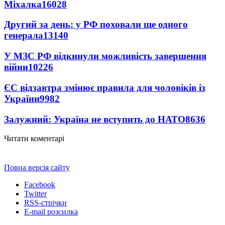
Міхалка
16028
Другий за день: у РФ поховали ще одного
генерала
13140
У МЗС РФ відкинули можливість завершення
війни
10226
ЄС відзавтра змінює правила для чоловіків із
України
9982
Залужний: Україна не вступить до НАТО
8636
Читати коментарі
Повна версія сайту
Facebook
Twitter
RSS-стрічки
E-mail розсилка