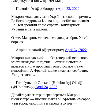
Але дякувати Богу, що хоч Макрон
— Паляніте🗿 (@sskkooppii)
April 25, 2022
Макрон може дякувати Україні за свою перемогу.
Бо його підтримка Києва і проросійська позиція
Ле Пен зробили свою справу. Популярність
України в світі шалена.
Отже, Макарон, ми чекаємо дохера зброї. У тебе
боржок.
— Апріорі правий (@aprioriprav)
April 24, 2022
Макрон виграв вибори. От тепер хай всю свою
злість викидує на путіна. Останій непогано
вклався в його програш і тепер розмови вже
недоцільні. А Франція може вжарити серйозно.
Якщо захоче…
— Голобуцький Олексій (Holobutskyj Olexij)
(@Holobutsky)
April 24, 2022
Давайте уже завтра переобереться Макрон,
післязавтра — шостий пакет з нафтовим ембарго,
у вівторок ленд-ліз, а в середу в хуйла —