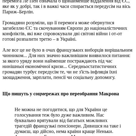
перемога Ле Пен означала б щонайменше віддалення від ЄС,
яке як у добрі, так і в важкі часи спирається передусім на вісь
Париж–Берлін.
Громадяни розуміли, що її перемога може обернутися
загибеллю ЄС та скочуванням Європи до націоналістичних
конфліктів, які вже спровокували дві світові війни і от-от
готові розпалити третю – в Україні.
Але все це не було в очах французьких виборців вирішальним
чинником... Для них значно важливішим виявилося питання:
за якого уряду вони найменше постраждають під час
нинішньої економічної кризи... Середньостатистичних
громадян турбує передусім те, чи не з'їсть інфляція їхні
заощадження, зарплати, пенсії чи соціальну допомогу.
Що пишуть у соцмережах про переобрання Макрона
Не можна не погодитися, що для України це
голосування теж було дуже важливим. Нас
буквально врятували від багатьох можливих
трагедій французькі пенсіонери. Дивишся на таке і
думаєш, що дійсно, нема країни краще Неньки.