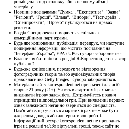
розміщена в підзаголовку або в першому абзаці
матеріалу.
Новини з позначками "Думка", "Експертиза", "Заява",
"Регіони", "Гроші", "Влада", "Вибори", "Тест-драйв",
"Спецпроекти", "Промо" публікуються на правах
реклами.
Розділ Спецпроекти створюється спільно з
комерційними партнерами.
Будь яке копіювання, публікація, передрук, чи наступне
поширення інформації, що містить посилання на
"Інтерфакс-Україна", EPA / UPG, суворо забороняється.
Власник веб-сторінки в розділі Я-Корреспондент є автор
публікації.
Будь-яке копіювання, передрук та відтворення
фотографічних творів та/або аудіовізуальних творів
правовласника Getty Images - суворо забороняється.
Матеріали сайту korrespondent.net призначені для осіб
старше 21 року (21+). Участь в азартних іграх може
викликати ігрову залежність. Дотримуйтесь правил
(принципів) відповідальної гри. При виявленні перших
ознак залежності негайно зверніться до спеціаліста.
Пам'ятайте, що участь в азартних іграх не може бути
джерелом доходів або альтернативою роботі.
Інформаційний ресурс korrespondent.net не проводить
ігри на реальні та/або віртуальні гроші, також сайт не