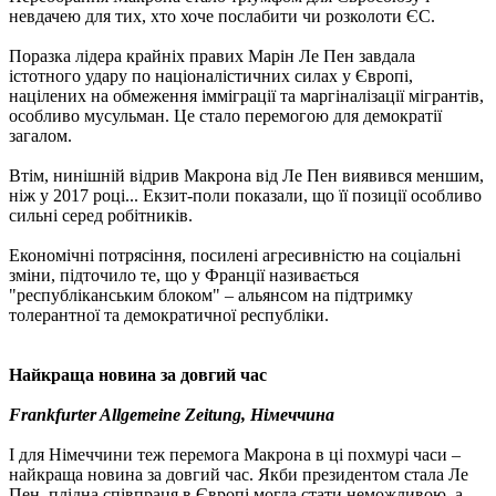
невдачею для тих, хто хоче послабити чи розколоти ЄС.
Поразка лідера крайніх правих Марін Ле Пен завдала
істотного удару по націоналістичних силах у Європі,
націлених на обмеження імміграції та маргіналізації мігрантів,
особливо мусульман. Це стало перемогою для демократії
загалом.
Втім, нинішній відрив Макрона від Ле Пен виявився меншим,
ніж у 2017 році... Екзит-поли показали, що її позиції особливо
сильні серед робітників.
Економічні потрясіння, посилені агресивністю на соціальні
зміни, підточило те, що у Франції називається
"республіканським блоком" – альянсом на підтримку
толерантної та демократичної республіки.
Найкраща новина за довгий час
Frankfurter Allgemeine Zeitung, Німеччина
І для Німеччини теж перемога Макрона в ці похмурі часи –
найкраща новина за довгий час. Якби президентом стала Ле
Пен, плідна співпраця в Європі могла стати неможливою, а