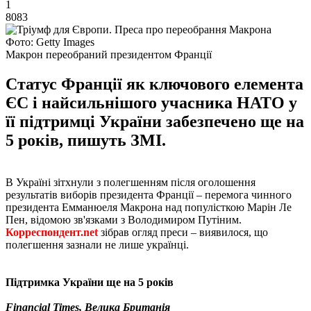
1
8083
Фото: Getty Images
Макрон переобраний президентом Франції
Статус Франції як ключового елемента
ЄС і найсильнішого учасника НАТО у
її підтримці України забезпечено ще на
5 років, пишуть ЗМІ.
В Україні зітхнули з полегшенням після оголошення
результатів виборів президента Франції – перемога чинного
президента Емманюеля Макрона над популісткою Марін Ле
Пен, відомою зв'язками з Володимиром Путіним.
Корреспондент.net
зібрав огляд преси – виявилося, що
полегшення зазнали не лише українці.
Підтримка України ще на 5 років
Financial Times, Велика Британія