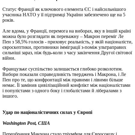
Статус Франції як ключового елемента ЄС і найсильнішого
учасника НАТО у її підтримці України забезпечено ще на 5
років.
Але вдома, у Франції, перемога на виборах, яку в іншій країні
можна було розглядати як переважну – Макрон переміг Ле
Пен з 58,5% голосів - приховує реальність, у якій націоналісти,
євроскептики, противники імміграції з-поміж ультраправих
сильніші зараз, ніж будь-коли з часу закінчення Другої світової
війни.
Французьке суспільство залишається глибоко розколотим.
Вибори показали справедливість тверджень і Макрона, і Ле
Пен про те, що конфронтації між правими і лівими більше
немає. Її замінив цивілізаційний конфлікт між націоналістами
і популістами з одного боку і глобалістами й лібералами з
іншого.
Удар по націоналістичних силах у Європі
Washington Post, США
Переобрання Макрона стало тріумфом для Євросоюзу і