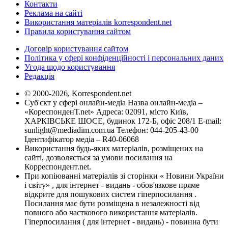
Контакти
Реклама на сайті
Використання матеріалів korrespondent.net
Правила користування сайтом
Договір користування сайтом
Політика у сфері конфіденційності і персональних даних
Угода щодо користування
Редакція
© 2000-2026, Korrespondent.net
Суб'єкт у сфері онлайн-медіа Назва онлайн-медіа –
«КореспонденТ.net» Адреса: 02091, місто Київ,
ХАРКІВСЬКЕ ШОСЕ, будинок 172-Б, офіс 208/1 E-mail:
sunlight@mediadim.com.ua
Телефон: 044-205-43-00
Ідентифікатор медіа – R40-06068
Використання будь-яких матеріалів, розміщених на
сайті, дозволяється за умови посилання на
Корреспондент.net.
При копіюванні матеріалів зі сторінки « Новини України
і світу» , для інтернет - видань - обов'язкове пряме
відкрите для пошукових систем гіперпосилання .
Посилання має бути розміщена в незалежності від
повного або часткового використання матеріалів.
Гіперпосилання ( для інтернет - видань) - повинна бути