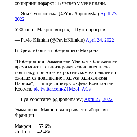
обширний інфаркт? В четвер у мене плани.
— Яна Супоровська (@YanaSuporovska)
April 23,
2022
У Франції Макрон виграв, а Путін програв.
— Pavlo Klimkin (@PavloKlimkin)
April 24, 2022
В Кремле боятся победившего Макрона
"Победивший Эмманюэль Макрон в ближайшее
время может активизировать свою внешнюю
политику, при этом на российском направлении
ожидается повышение градуса радикализма
Парижа", — вице-спикер Совфеда Константин
Косачев.
pic.twitter.com/Z1MzoFjACs
— Ilya Ponomarev (@iponomarev)
April 25, 2022
Эмманюэль Макрон выигрывает выборы во
Франции:
Макрон — 57,6%
Ле Пен — 42,4%