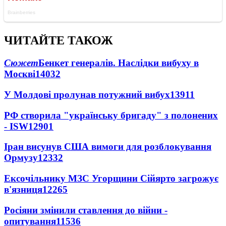
ЧИТАЙТЕ ТАКОЖ
Сюжет
Бенкет генералів. Наслідки вибуху в
Москві
14032
У Молдові пролунав потужний вибух
13911
РФ створила "українську бригаду" з полонених
- ISW
12901
Іран висунув США вимоги для розблокування
Ормузу
12332
Ексочільнику МЗС Угорщини Сійярто загрожує
в'язниця
12265
Росіяни змінили ставлення до війни -
опитування
11536