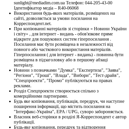
sunlight@mediadim.com.ua
Телефон: 044-205-43-00
Ідентифікатор медіа – R40-06068
Використання будь-яких матеріалів, розміщених на
сайті, дозволяється за умови посилання на
Корреспондент.net.
При копіюванні матеріалів зі сторінки « Новини України
і світу» , для інтернет - видань - обов'язкове пряме
відкрите для пошукових систем гіперпосилання .
Посилання має бути розміщена в незалежності від
повного або часткового використання матеріалів.
Гіперпосилання ( для інтернет - видань) - повинна бути
розміщена в підзаголовку або в першому абзаці
матеріалу.
Новини з позначками "Думка", "Експертиза", "Заява",
"Регіони", "Гроші", "Влада", "Вибори", "Тест-драйв",
"Спецпроекти", "Промо" публікуються на правах
реклами.
Розділ Спецпроекти створюється спільно з
комерційними партнерами.
Будь яке копіювання, публікація, передрук, чи наступне
поширення інформації, що містить посилання на
"Інтерфакс-Україна", EPA / UPG, суворо забороняється.
Власник веб-сторінки в розділі Я-Корреспондент є автор
публікації.
Будь-яке копіювання, передрук та відтворення