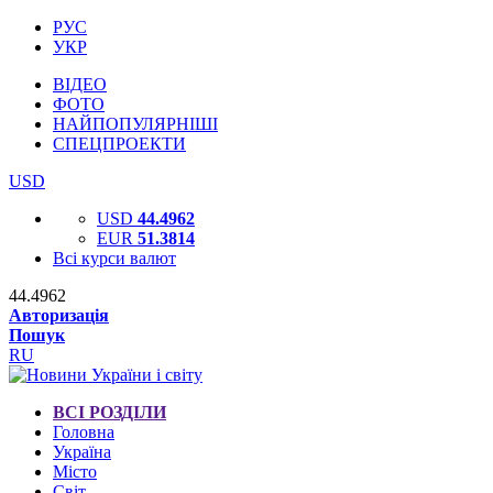
РУС
УКР
ВІДЕО
ФОТО
НАЙПОПУЛЯРНІШІ
СПЕЦПРОЕКТИ
USD
USD
44.4962
EUR
51.3814
Всі курси валют
44.4962
Авторизація
Пошук
RU
ВСІ РОЗДІЛИ
Головна
Україна
Місто
Світ