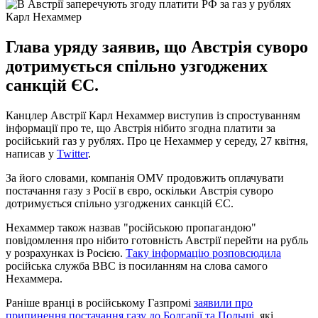
Карл Нехаммер
Глава уряду заявив, що Австрія суворо
дотримується спільно узгоджених
санкцій ЄС.
Канцлер Австрії Карл Нехаммер виступив із спростуванням
інформації про те, що Австрія нібито згодна платити за
російський газ у рублях. Про це Нехаммер у середу, 27 квітня,
написав у
Twitter
.
За його словами, компанія OMV продовжить оплачувати
постачання газу з Росії в євро, оскільки Австрія суворо
дотримується спільно узгоджених санкцій ЄС.
Нехаммер також назвав "російською пропагандою"
повідомлення про нібито готовність Австрії перейти на рубль
у розрахунках із Росією.
Таку інформацію розповсюдила
російська служба ВВС із посиланням на слова самого
Нехаммера.
Раніше вранці в російському Газпромі
заявили про
припинення постачання газу до Болгарії та Польщі,
які