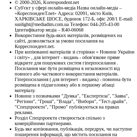
© 2000-2026, Korrespondent.net
Суб'єкт у сфері онлайн-медіа Назва онлайн-медіа –
«КореспонденТ.net» Адреса: 02091, місто Київ,
ХАРКІВСЬКЕ ШОСЕ, будинок 172-Б, офіс 208/1 E-mail:
sunlight@mediadim.com.ua
Телефон: 044-205-43-00
Ідентифікатор медіа – R40-06068
Використання будь-яких матеріалів, розміщених на
сайті, дозволяється за умови посилання на
Корреспондент.net.
При копіюванні матеріалів зі сторінки « Новини України
і світу» , для інтернет - видань - обов'язкове пряме
відкрите для пошукових систем гіперпосилання .
Посилання має бути розміщена в незалежності від
повного або часткового використання матеріалів.
Гіперпосилання ( для інтернет - видань) - повинна бути
розміщена в підзаголовку або в першому абзаці
матеріалу.
Новини з позначками "Думка", "Експертиза", "Заява",
"Регіони", "Гроші", "Влада", "Вибори", "Тест-драйв",
"Спецпроекти", "Промо" публікуються на правах
реклами.
Розділ Спецпроекти створюється спільно з
комерційними партнерами.
Будь яке копіювання, публікація, передрук, чи наступне
поширення інформації, що містить посилання на