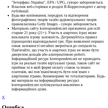
"Інтерфакс-Україна", EPA / UPG, суворо забороняється.
Власник веб-сторінки в розділі Я-Корреспондент є автор
публікації.
Будь-яке копіювання, передрук та відтворення
фотографічних творів та/або аудіовізуальних творів
правовласника Getty Images - суворо забороняється.
Матеріали сайту korrespondent.net призначені для осіб
старше 21 року (21+). Участь в азартних іграх може
викликати ігрову залежність. Дотримуйтесь правил
(принципів) відповідальної гри. При виявленні перших
ознак залежності негайно зверніться до спеціаліста.
Пам'ятайте, що участь в азартних іграх не може бути
джерелом доходів або альтернативою роботі.
Інформаційний ресурс korrespondent.net не проводить
ігри на реальні та/або віртуальні гроші, також сайт не
приймає ні в якій формі оплату ставок та інших
платежів, які пов’язані/можуть бути пов’язані з
азартними іграми, букмекерами чи тоталізаторами. Будь-
які матеріали на інформаційному ресурсі
korrespondent.net публікуються виключно в
інформаційних цілях.
X
Ошибка