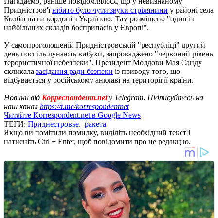
Нагадаємо, раніше повідомлялося, що у невизнаному
Придністров'ї
нібито було чути звуки стрілянини
у районі села
Колбасна на кордоні з Україною. Там розміщено "один із
найбільших складів боєприпасів у Європі".
У самопроголошеній Придністровській "республіці" другий
день поспіль лунають вибухи, запроваджено "червоний рівень
терористичної небезпеки". Президент Молдови Мая Санду
скликала
засідання ради безпеки
із приводу того, що
відбувається у російському анклаві на території її країни.
Новини від
Корреспондент.net
у Telegram. Підписуйтесь на
наш канал
https://t.me/korrespondentnet
Читайте Korrespondent.net в Google News
ТЕГИ:
Приднестровье
,
ракета
Якщо ви помітили помилку, виділіть необхідний текст і
натисніть Ctrl + Enter, щоб повідомити про це редакцію.