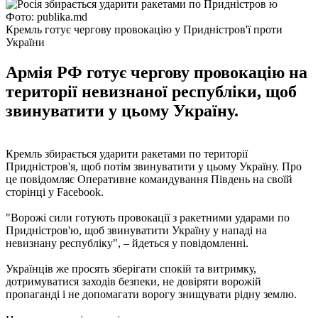
Фото: publika.md
Кремль готує чергову провокацію у Придністров'ї проти
України
Армія РФ готує чергову провокацію на
території невизнаної республіки, щоб
звинуватити у цьому Україну.
Кремль збирається ударити ракетами по території
Придністров'я, щоб потім звинуватити у цьому Україну. Про
це повідомляє Оперативне командування Південь на своїй
сторінці у Facebook.
"Ворожі сили готують провокації з ракетними ударами по
Придністров'ю, щоб звинуватити Україну у нападі на
невизнану республіку", – йдеться у повідомленні.
Українців же просять зберігати спокій та витримку,
дотримуватися заходів безпеки, не довіряти ворожій
пропаганді і не допомагати ворогу знищувати рідну землю.