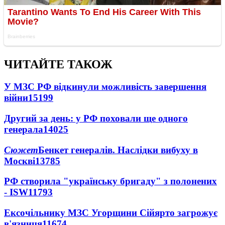
ЧИТАЙТЕ ТАКОЖ
У МЗС РФ відкинули можливість завершення
війни
15199
Другий за день: у РФ поховали ще одного
генерала
14025
Сюжет
Бенкет генералів. Наслідки вибуху в
Москві
13785
РФ створила "українську бригаду" з полонених
- ISW
11793
Ексочільнику МЗС Угорщини Сійярто загрожує
в'язниця
11674