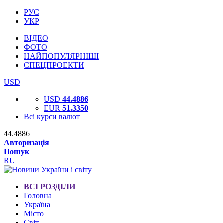
РУС
УКР
ВІДЕО
ФОТО
НАЙПОПУЛЯРНІШІ
СПЕЦПРОЕКТИ
USD
USD
44.4886
EUR
51.3350
Всі курси валют
44.4886
Авторизація
Пошук
RU
ВСІ РОЗДІЛИ
Головна
Україна
Місто
Світ