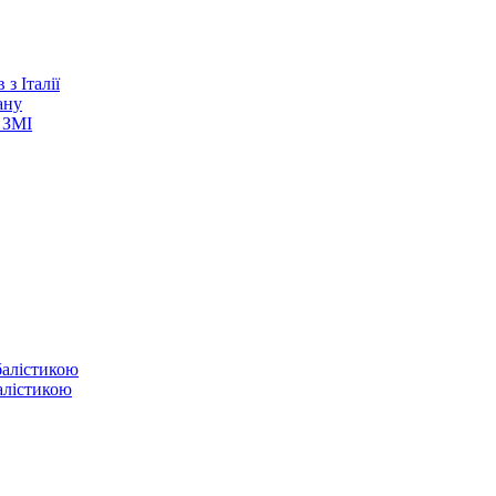
з Італії
ану
 ЗМІ
балістикою