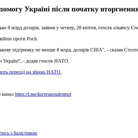
омогу Україні після початку вторгнення Р
о 8 млрд доларів, заявив у четвер, 28 квітня, генсек альянсу Є
війни проти Росії.
ькову підтримку не менше 8 млрд. доларів США", - сказав Столт
 Україні", - додав генсек НАТО.
ють перехід на зброю НАТО.
ш канал
https://t.me/korrespondentnet
отись з балістикою