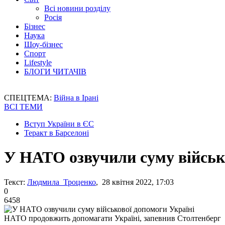
Всі новини розділу
Росія
Бізнес
Наука
Шоу-бізнес
Спорт
Lifestyle
БЛОГИ ЧИТАЧІВ
СПЕЦТЕМА:
Війна в Ірані
ВСІ ТЕМИ
Вступ України в ЄС
Теракт в Барселоні
У НАТО озвучили суму військ
Текст:
Людмила Троценко
, 28 квітня 2022, 17:03
0
6458
НАТО продовжить допомагати Україні, запевнив Столтенберг