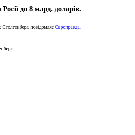
осії до 8 млрд. доларів.
нс Столтенберг, повідомляє
Європравда.
енберг.