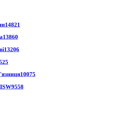
ни
14821
а
13860
ві
13206
525
'язниця
10075
 ISW
9558