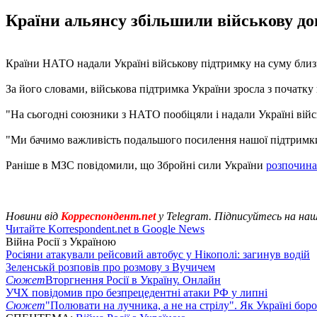
Країни альянсу збільшили військову доп
Країни НАТО надали Україні військову підтримку на суму близьк
За його словами, військова підтримка України зросла з початку 
"На сьогодні союзники з НАТО пообіцяли і надали Україні війс
"Ми бачимо важливість подальшого посилення нашої підтримки
Раніше в МЗС повідомили, що Збройні сили України
розпочина
Новини від
Корреспондент.net
у Telegram. Підписуйтесь на на
Читайте Korrespondent.net в Google News
Війна Росії з Україною
Росіяни атакували рейсовий автобус у Нікополі: загинув водій
Зеленськй розповів про розмову з Вучичем
Сюжет
Вторгнення Росії в Україну. Онлайн
УЧХ повідомив про безпрецедентні атаки РФ у липні
Сюжет
"Полювати на лучника, а не на стрілу". Як Україні бор