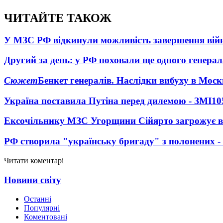
ЧИТАЙТЕ ТАКОЖ
У МЗС РФ відкинули можливість завершення вій
Другий за день: у РФ поховали ще одного генерал
Сюжет
Бенкет генералів. Наслідки вибуху в Моск
Україна поставила Путіна перед дилемою - ЗМІ
10
Ексочільнику МЗС Угорщини Сійярто загрожує в
РФ створила "українську бригаду" з полонених -
Читати коментарі
Новини світу
Останні
Популярні
Коментовані