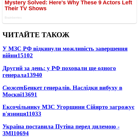
ЧИТАЙТЕ ТАКОЖ
У МЗС РФ відкинули можливість завершення
війни
15102
Другий за день: у РФ поховали ще одного
генерала
13940
Сюжет
Бенкет генералів. Наслідки вибуху в
Москві
13691
Ексочільнику МЗС Угорщини Сійярто загрожує
в'язниця
11033
Україна поставила Путіна перед дилемою -
ЗМІ
10694