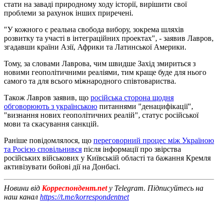
стати на заваді природному ходу історії, вирішити свої
проблеми за рахунок інших приречені.
"У кожного є реальна свобода вибору, зокрема шляхів
розвитку та участі в інтеграційних проектах", - заявив Лавров,
згадавши країни Азії, Африки та Латинської Америки.
Тому, за словами Лаврова, чим швидше Захід змириться з
новими геополітичними реаліями, тим краще буде для нього
самого та для всього міжнародного співтовариства.
Також Лавров заявив, що
російська сторона щодня
обговорюють з українською
питаннями "денацифікації",
"визнання нових геополітичних реалій", статус російської
мови та скасування санкцій.
Раніше повідомлялося, що
переговорний процес між Україною
та Росією сповільнився
після інформації про звірства
російських військових у Київській області та бажання Кремля
активізувати бойові дії на Донбасі.
Новини від
Корреспондент.net
у Telegram. Підписуйтесь на
наш канал
https://t.me/korrespondentnet