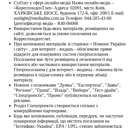
Суб'єкт у сфері онлайн-медіа Назва онлайн-медіа –
«КореспонденТ.net» Адреса: 02091, місто Київ,
ХАРКІВСЬКЕ ШОСЕ, будинок 172-Б, офіс 208/1 E-mail:
sunlight@mediadim.com.ua
Телефон: 044-205-43-00
Ідентифікатор медіа – R40-06068
Використання будь-яких матеріалів, розміщених на
сайті, дозволяється за умови посилання на
Корреспондент.net.
При копіюванні матеріалів зі сторінки « Новини України
і світу» , для інтернет - видань - обов'язкове пряме
відкрите для пошукових систем гіперпосилання .
Посилання має бути розміщена в незалежності від
повного або часткового використання матеріалів.
Гіперпосилання ( для інтернет - видань) - повинна бути
розміщена в підзаголовку або в першому абзаці
матеріалу.
Новини з позначками "Думка", "Експертиза", "Заява",
"Регіони", "Гроші", "Влада", "Вибори", "Тест-драйв",
"Спецпроекти", "Промо" публікуються на правах
реклами.
Розділ Спецпроекти створюється спільно з
комерційними партнерами.
Будь яке копіювання, публікація, передрук, чи наступне
поширення інформації, що містить посилання на
"Інтерфакс-Україна", EPA / UPG, суворо забороняється.