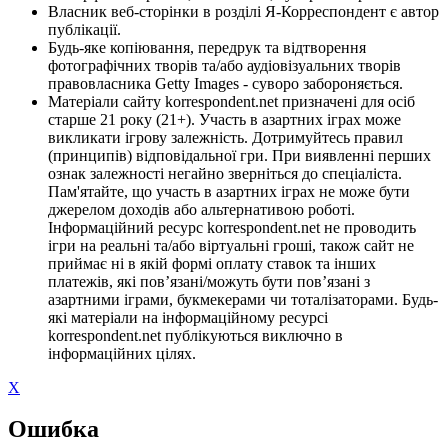
Власник веб-сторінки в розділі Я-Корреспондент є автор
публікації.
Будь-яке копіювання, передрук та відтворення
фотографічних творів та/або аудіовізуальних творів
правовласника Getty Images - суворо забороняється.
Матеріали сайту korrespondent.net призначені для осіб
старше 21 року (21+). Участь в азартних іграх може
викликати ігрову залежність. Дотримуйтесь правил
(принципів) відповідальної гри. При виявленні перших
ознак залежності негайно зверніться до спеціаліста.
Пам'ятайте, що участь в азартних іграх не може бути
джерелом доходів або альтернативою роботі.
Інформаційний ресурс korrespondent.net не проводить
ігри на реальні та/або віртуальні гроші, також сайт не
приймає ні в якій формі оплату ставок та інших
платежів, які пов’язані/можуть бути пов’язані з
азартними іграми, букмекерами чи тоталізаторами. Будь-
які матеріали на інформаційному ресурсі
korrespondent.net публікуються виключно в
інформаційних цілях.
X
Ошибка