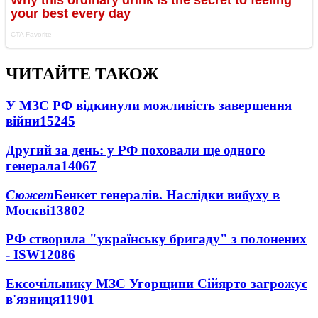
ЧИТАЙТЕ ТАКОЖ
У МЗС РФ відкинули можливість завершення
війни
15245
Другий за день: у РФ поховали ще одного
генерала
14067
Сюжет
Бенкет генералів. Наслідки вибуху в
Москві
13802
РФ створила "українську бригаду" з полонених
- ISW
12086
Ексочільнику МЗС Угорщини Сійярто загрожує
в'язниця
11901