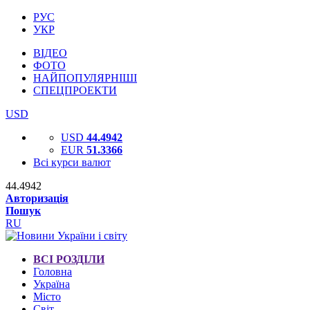
РУС
УКР
ВІДЕО
ФОТО
НАЙПОПУЛЯРНІШІ
СПЕЦПРОЕКТИ
USD
USD
44.4942
EUR
51.3366
Всі курси валют
44.4942
Авторизація
Пошук
RU
ВСІ РОЗДІЛИ
Головна
Україна
Місто
Світ