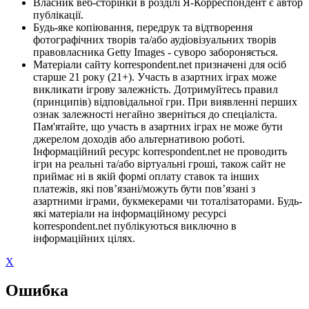
Власник веб-сторінки в розділі Я-Корреспондент є автор
публікації.
Будь-яке копіювання, передрук та відтворення
фотографічних творів та/або аудіовізуальних творів
правовласника Getty Images - суворо забороняється.
Матеріали сайту korrespondent.net призначені для осіб
старше 21 року (21+). Участь в азартних іграх може
викликати ігрову залежність. Дотримуйтесь правил
(принципів) відповідальної гри. При виявленні перших
ознак залежності негайно зверніться до спеціаліста.
Пам'ятайте, що участь в азартних іграх не може бути
джерелом доходів або альтернативою роботі.
Інформаційний ресурс korrespondent.net не проводить
ігри на реальні та/або віртуальні гроші, також сайт не
приймає ні в якій формі оплату ставок та інших
платежів, які пов’язані/можуть бути пов’язані з
азартними іграми, букмекерами чи тоталізаторами. Будь-
які матеріали на інформаційному ресурсі
korrespondent.net публікуються виключно в
інформаційних цілях.
X
Ошибка