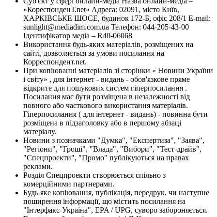
Суб'єкт у сфері онлайн-медіа Назва онлайн-медіа –
«КореспонденТ.net» Адреса: 02091, місто Київ,
ХАРКІВСЬКЕ ШОСЕ, будинок 172-Б, офіс 208/1 E-mail:
sunlight@mediadim.com.ua
Телефон: 044-205-43-00
Ідентифікатор медіа – R40-06068
Використання будь-яких матеріалів, розміщених на
сайті, дозволяється за умови посилання на
Корреспондент.net.
При копіюванні матеріалів зі сторінки « Новини України
і світу» , для інтернет - видань - обов'язкове пряме
відкрите для пошукових систем гіперпосилання .
Посилання має бути розміщена в незалежності від
повного або часткового використання матеріалів.
Гіперпосилання ( для інтернет - видань) - повинна бути
розміщена в підзаголовку або в першому абзаці
матеріалу.
Новини з позначками "Думка", "Експертиза", "Заява",
"Регіони", "Гроші", "Влада", "Вибори", "Тест-драйв",
"Спецпроекти", "Промо" публікуються на правах
реклами.
Розділ Спецпроекти створюється спільно з
комерційними партнерами.
Будь яке копіювання, публікація, передрук, чи наступне
поширення інформації, що містить посилання на
"Інтерфакс-Україна", EPA / UPG, суворо забороняється.