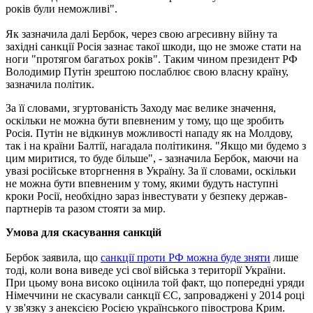
років були неможливі".
Як зазначила далі Бербок, через свою агресивну війну та
західні санкції Росія зазнає такої шкоди, що не зможе стати на
ноги "протягом багатьох років". Таким чином президент РФ
Володимир Путін зрештою послаблює свою власну країну,
зазначила політик.
За її словами, згуртованість Заходу має велике значення,
оскільки не можна бути впевненим у тому, що ще зробить
Росія. Путін не відкинув можливості нападу як на Молдову,
так і на країни Балтії, нагадала політикиня. "Якщо ми будемо з
цим миритися, то буде більше", - зазначила Бербок, маючи на
увазі російське вторгнення в Україну. За її словами, оскільки
не можна бути впевненим у тому, якими будуть наступні
кроки Росії, необхідно зараз інвестувати у безпеку держав-
партнерів та разом стояти за мир.
Умова для скасування санкцій
Бербок заявила, що
санкції проти РФ можна буде зняти
лише
тоді, коли вона виведе усі свої війська з території України.
При цьому вона високо оцінила той факт, що попередні уряди
Німеччини не скасували санкції ЄС, запроваджені у 2014 році
у зв'язку з анексією Росією українського півострова Крим.