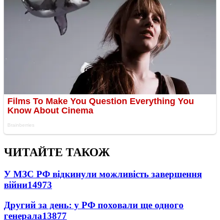
ЧИТАЙТЕ ТАКОЖ
У МЗС РФ відкинули можливість завершення
війни
14973
Другий за день: у РФ поховали ще одного
генерала
13877