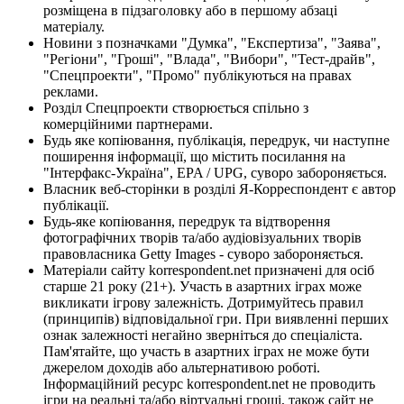
розміщена в підзаголовку або в першому абзаці
матеріалу.
Новини з позначками "Думка", "Експертиза", "Заява",
"Регіони", "Гроші", "Влада", "Вибори", "Тест-драйв",
"Спецпроекти", "Промо" публікуються на правах
реклами.
Розділ Спецпроекти створюється спільно з
комерційними партнерами.
Будь яке копіювання, публікація, передрук, чи наступне
поширення інформації, що містить посилання на
"Інтерфакс-Україна", EPA / UPG, суворо забороняється.
Власник веб-сторінки в розділі Я-Корреспондент є автор
публікації.
Будь-яке копіювання, передрук та відтворення
фотографічних творів та/або аудіовізуальних творів
правовласника Getty Images - суворо забороняється.
Матеріали сайту korrespondent.net призначені для осіб
старше 21 року (21+). Участь в азартних іграх може
викликати ігрову залежність. Дотримуйтесь правил
(принципів) відповідальної гри. При виявленні перших
ознак залежності негайно зверніться до спеціаліста.
Пам'ятайте, що участь в азартних іграх не може бути
джерелом доходів або альтернативою роботі.
Інформаційний ресурс korrespondent.net не проводить
ігри на реальні та/або віртуальні гроші, також сайт не