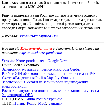
Їхнє скасування означало б визнання легітимності дій Росії,
зазначила глава МЗС ФРН.
Рішуча відповідь на дії Росії, що суперечать міжнародному
праву, також подає "знак іншим агресорам, іншим диктаторам
світу про те, що більшість на цій землі разом виступає за
свободу і мир", зазначила міністерка закордонних справ ФРН.
Джерело:
Українська служба DW
Новини від
Корреспондент.net
в Telegram. Підписуйтесь на
наш канал
https://t.me/korrespondentnet
Читайте Korrespondent.net в Google News
Війна Росії з Україною
Зеленський зустрівся з прем'єр-міністром Сербії
Радбез ООН обговорить поводження з полоненими в РФ
Сюжет
Вторгнення Росії в Україну. Онлайн
Зеленський: В Україні не залишилося неушкоджених
електростанцій
Росіяни планують посилити "вільне полювання" на авто на
Херсонщині - ОВА
СПЕЦТЕМА:
Війна Росії з Україною
ТЕГИ:
Путин
,
Росія
,
МЗС
,
санкции