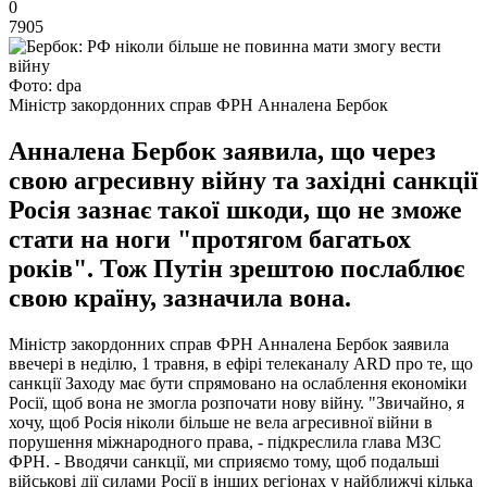
0
7905
Фото: dpa
Міністр закордонних справ ФРН Анналена Бербок
Анналена Бербок заявила, що через
свою агресивну війну та західні санкції
Росія зазнає такої шкоди, що не зможе
стати на ноги "протягом багатьох
років". Тож Путін зрештою послаблює
свою країну, зазначила вона.
Міністр закордонних справ ФРН Анналена Бербок заявила
ввечері в неділю, 1 травня, в ефірі телеканалу ARD про те, що
санкції Заходу має бути спрямовано на ослаблення економіки
Росії, щоб вона не змогла розпочати нову війну. "Звичайно, я
хочу, щоб Росія ніколи більше не вела агресивної війни в
порушення міжнародного права, - підкреслила глава МЗС
ФРН. - Вводячи санкції, ми сприяємо тому, щоб подальші
військові дії силами Росії в інших регіонах у найближчі кілька