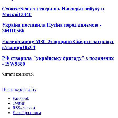
Сюжет
Бенкет генералів. Наслідки вибуху в
Москві
13340
Україна поставила Путіна перед дилемою -
ЗМІ
10566
Ексочільнику МЗС Угорщини Сійярто загрожує
в'язниця
10264
РФ створила "українську бригаду" з полонених
- ISW
9880
Читати коментарі
Повна версія сайту
Facebook
Twitter
RSS-стрічки
E-mail розсилка