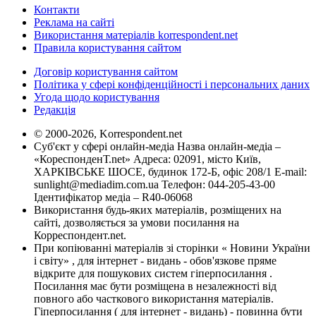
Контакти
Реклама на сайті
Використання матеріалів korrespondent.net
Правила користування сайтом
Договір користування сайтом
Політика у сфері конфіденційності і персональних даних
Угода щодо користування
Редакція
© 2000-2026, Korrespondent.net
Суб'єкт у сфері онлайн-медіа Назва онлайн-медіа –
«КореспонденТ.net» Адреса: 02091, місто Київ,
ХАРКІВСЬКЕ ШОСЕ, будинок 172-Б, офіс 208/1 E-mail:
sunlight@mediadim.com.ua
Телефон: 044-205-43-00
Ідентифікатор медіа – R40-06068
Використання будь-яких матеріалів, розміщених на
сайті, дозволяється за умови посилання на
Корреспондент.net.
При копіюванні матеріалів зі сторінки « Новини України
і світу» , для інтернет - видань - обов'язкове пряме
відкрите для пошукових систем гіперпосилання .
Посилання має бути розміщена в незалежності від
повного або часткового використання матеріалів.
Гіперпосилання ( для інтернет - видань) - повинна бути