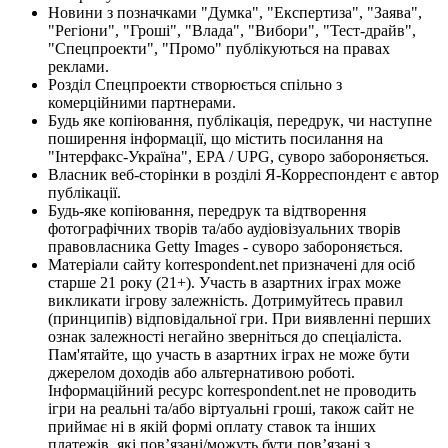
Новини з позначками "Думка", "Експертиза", "Заява",
"Регіони", "Гроші", "Влада", "Вибори", "Тест-драйв",
"Спецпроекти", "Промо" публікуються на правах
реклами.
Розділ Спецпроекти створюється спільно з
комерційними партнерами.
Будь яке копіювання, публікація, передрук, чи наступне
поширення інформації, що містить посилання на
"Інтерфакс-Україна", EPA / UPG, суворо забороняється.
Власник веб-сторінки в розділі Я-Корреспондент є автор
публікації.
Будь-яке копіювання, передрук та відтворення
фотографічних творів та/або аудіовізуальних творів
правовласника Getty Images - суворо забороняється.
Матеріали сайту korrespondent.net призначені для осіб
старше 21 року (21+). Участь в азартних іграх може
викликати ігрову залежність. Дотримуйтесь правил
(принципів) відповідальної гри. При виявленні перших
ознак залежності негайно зверніться до спеціаліста.
Пам'ятайте, що участь в азартних іграх не може бути
джерелом доходів або альтернативою роботі.
Інформаційний ресурс korrespondent.net не проводить
ігри на реальні та/або віртуальні гроші, також сайт не
приймає ні в якій формі оплату ставок та інших
платежів, які пов’язані/можуть бути пов’язані з