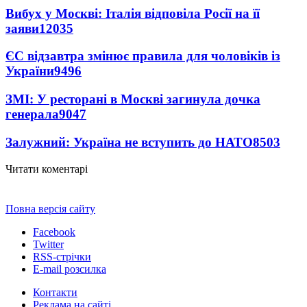
Вибух у Москві: Італія відповіла Росії на її
заяви
12035
ЄС відзавтра змінює правила для чоловіків із
України
9496
ЗМІ: У ресторані в Москві загинула дочка
генерала
9047
Залужний: Україна не вступить до НАТО
8503
Читати коментарі
Повна версія сайту
Facebook
Twitter
RSS-стрічки
E-mail розсилка
Контакти
Реклама на сайті