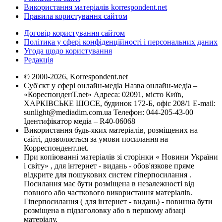
Використання матеріалів korrespondent.net
Правила користування сайтом
Договір користування сайтом
Політика у сфері конфіденційності і персональних даних
Угода щодо користування
Редакція
© 2000-2026, Korrespondent.net
Суб'єкт у сфері онлайн-медіа Назва онлайн-медіа –
«КореспонденТ.net» Адреса: 02091, місто Київ,
ХАРКІВСЬКЕ ШОСЕ, будинок 172-Б, офіс 208/1 E-mail:
sunlight@mediadim.com.ua
Телефон: 044-205-43-00
Ідентифікатор медіа – R40-06068
Використання будь-яких матеріалів, розміщених на
сайті, дозволяється за умови посилання на
Корреспондент.net.
При копіюванні матеріалів зі сторінки « Новини України
і світу» , для інтернет - видань - обов'язкове пряме
відкрите для пошукових систем гіперпосилання .
Посилання має бути розміщена в незалежності від
повного або часткового використання матеріалів.
Гіперпосилання ( для інтернет - видань) - повинна бути
розміщена в підзаголовку або в першому абзаці
матеріалу.