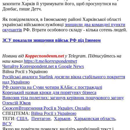
захопити Харків й утримувати його, щоб просунутися на
Донбас, пише Детч.
Як повідомлялося, в Ізюмському районі Харківської області
українські військовослужбовці
знищили два командні пункти
окупантів
РФ. Втрати особового складу - кілька сотень людей.
ЗСУ показали знищення військ РФ під Ізюмом
Новини від
Корреспондент.net
у Telegram. Підписуйтесь на
наш канал
https://t.me/korrespondentnet
Читайте Korrespondent.net в Google News
Війна Росії з Україною
Російські аналоги Starlink досягли вікна стабільного покриття
над Україною
РФ скинула на Суми чотири КАБи: є постраждалі
Корецький назвав кроки для порятунку бізнеса
Вивозив тіла полеглих: загинув керівник пошукового загону
Олексій Юков
Сюжет
Вторгнення Росії в Україну. Онлайн
СПЕЦТЕМА:
Війна Росії з Україною
ТЕГИ:
США
,
Пентагон
,
Харьков
,
Харьковская область
,
ВСУ
Якщо ви помітили помилку, виділіть необхідний текст і