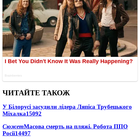
ЧИТАЙТЕ ТАКОЖ
У Білорусі засудили лідера Ляпіса Трубецького
Міхалка
15092
Сюжет
Масова смерть на пляжі. Робота ППО
Росії
14497